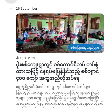
26 September
စစ်ပြေးဒုက္ခသည်များ
KNG
29
မိုးစစ်ကျေးရွာတွင် စစ်ကောင်စီတပ် တပ်စွဲ
ထားသဖြင့် နေရပ်မပြန်နိုင်သည့် စစ်ရှောင်
၄၀၀ ကျော် အကူအညီလိုအပ်နေ
ရွှေကူမြို့နယ် မိုးစစ်ကျေးရွာတွင် စစ်ကောင်စီတပ်များ
ပြည်သူပိုင်နေရာများတွင် တပ်စွဲထားသဖြင့် ကျေးရွာနေပြည်
သူများ ၄၀၀ ကျော် နေရပ်မပြန်နိုင်၍ စစ်ရှောင်နေရဆဲဖြစ်ပြီး
အစားအသောက်နှင့် စစ်ရှောင်အကူအညီများ အရေးပေါ်လိုအပ်