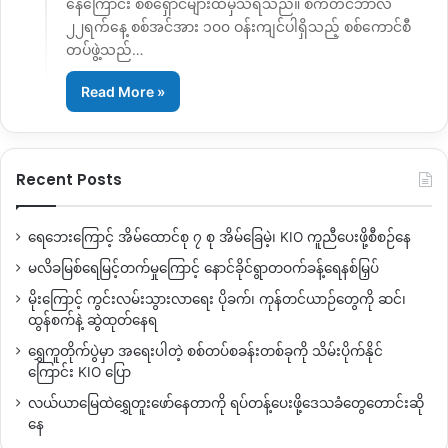
နေကြောင်း စစ်ရှောင်များထံမှသိရသည်။ စက်တင်ဘာလ
၂၂ရက်နေ့ စစ်အင်အား ၁၀၀ ဝန်းကျင်ပါရှိသည့် စစ်ကောင်စီ
တပ်ဖွဲ့သည်…
Read More »
Recent Posts
ရေဘေးကြောင့် အိမ်ထောင်စု ၇ စု အိမ်ခြေမဲ့၊ KIO ကူညီပေးဖို့စီစဉ်နေ
မလိခမြစ်ရေမြင့်တက်မှုကြောင့် နောင်ခိုင်ရွာတဝက်ခန့်ရေနစ်မြှပ်
မိုးကြောင့် ကွင်းလမ်းသွားလာရေး ပိုခက်၊ ကုန်တင်ယာဉ်တွေကို ဆင်၊
ထွန်စက်နဲ့ ဆွဲထုတ်နေရ
ရွှေကူတိုက်ပွဲမှာ အရေးပါတဲ့ စစ်တပ်စခန်းတစ်ခုကို သိမ်းပိုက်နိုင်
ကြောင်း KIO ပြော
လယ်ယာမြေထဲရွှေတူးဖော်နေတာကို ရပ်တန့်ပေးဖို့ဒေသခံတွေတောင်းဆို
နေ