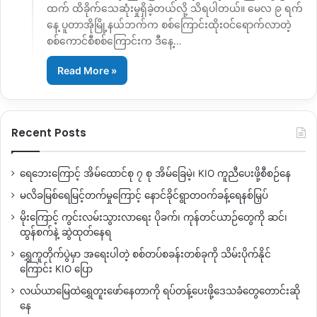
ထက် ထိခိုက်သေဆုံးမှုရှိခဲ့တယ်လို့ သိရပါတယ်။ မေလ ၉ ရက်
နေ့ ပူတာအိုမြို့နယ်ဘက်က စစ်ကြောင်းထိုးဝင်ရောက်လာတဲ့
စစ်ကောင်စီစစ်ကြောင်းက ဒီနေ့…
Read More »
Recent Posts
ရေဘေးကြောင့် အိမ်ထောင်စု ၇ စု အိမ်ခြေမဲ့၊ KIO ကူညီပေးဖို့စီစဉ်နေ
မလိခမြစ်ရေမြင့်တက်မှုကြောင့် နောင်ခိုင်ရွာတဝက်ခန့်ရေနစ်မြှပ်
မိုးကြောင့် ကွင်းလမ်းသွားလာရေး ပိုခက်၊ ကုန်တင်ယာဉ်တွေကို ဆင်၊
ထွန်စက်နဲ့ ဆွဲထုတ်နေရ
ရွှေကူတိုက်ပွဲမှာ အရေးပါတဲ့ စစ်တပ်စခန်းတစ်ခုကို သိမ်းပိုက်နိုင်
ကြောင်း KIO ပြော
လယ်ယာမြေထဲရွှေတူးဖော်နေတာကို ရပ်တန့်ပေးဖို့ဒေသခံတွေတောင်းဆို
နေ