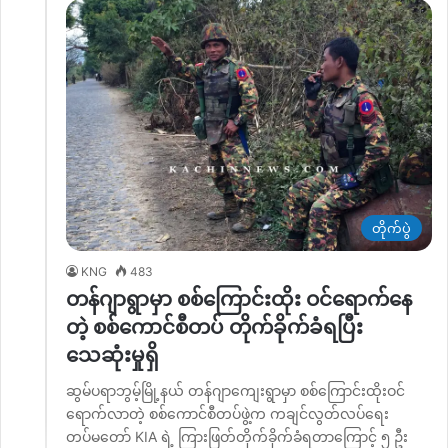
တိုက်ပွဲ
KNG
483
တန်ဂျာရွာမှာ စစ်ကြောင်းထိုး ဝင်ရောက်နေ
တဲ့ စစ်ကောင်စီတပ် တိုက်ခိုက်ခံရပြီး
သေဆုံးမှုရှိ
ဆွမ်ပရာဘွမ့်မြို့နယ် တန်ဂျာကျေးရွာမှာ စစ်ကြောင်းထိုးဝင်
ရောက်လာတဲ့ စစ်ကောင်စီတပ်ဖွဲ့က ကချင်လွတ်လပ်ရေး
တပ်မတော် KIA ရဲ့ ကြားဖြတ်တိုက်ခိုက်ခံရတာကြောင့် ၅ ဦး