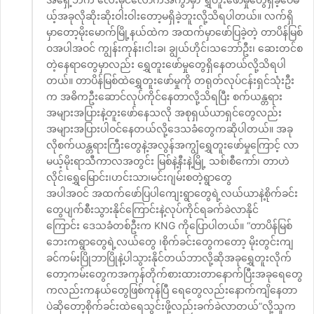
ယ့်အခုလိုဆိုးဆိုးဝါးဝါးတော့မရှိခဲ့ဘူးလို့သိရပါတယ်။ လက်ရှိ
မှာတော့မိုးမောက်မြို့နယ်ထဲက အထက်မှာဖော်ပြခဲ့တဲ့ တာပိန်မြစ်
ဝအပါအဝင် ကျွန်းကုန်း၊ငါးခ၊ ချွယ်ဟိုင်၊သဘော်ဦး၊ ဆေးတင်စ
တဲ့နေရာတွေမှာလည်း ရွှေတူးဖော်မှုတွေရှိနေတယ်လို့သိရပါ
တယ်။ တာပိန်မြစ်ထဲရွှေတူးဖော်မှုကို တရုတ်လုပ်ငန်းရှင်သုံးဦး
က အဓိကဦးဆောင်လုပ်ကိုင်နေတာလို့သိရပြီး စက်ယန္တရား
အများအပြားနဲ့တူးဖော်နေသလို အစုရှယ်ယာရှင်တွေလည်း
အများအပြားပါဝင်နေတယ်လို့ဒေသခံတွေကဆိုပါတယ်။ အခု
လိုစက်ယန္တရားကြီးတွေနဲ့အလွန်အကျွံရွှေတူးဖော်မှုကြောင့် လာ
မယ့်မိုးရာသီကာလအတွင်း မြစ်နဲ့နီးနဲ့မြို့ သစ်၊စီကော်၊ တာဟဲ
လိုင်၊ရွှေမြောင်း၊ဟင်းသာ၊မင်းဂျမ်းစတဲ့ရွာတွေ
အပါအဝင် အထက်ဖော်ပြပါကျေးရွာတွေရဲ့လယ်ယာနဲ့စိုက်ခင်း
တွေပျက်စီးသွားနိုင်ကြောင်းနဲ့လုပ်ကိုင်ရခက်ခဲလာနိုင်
ကြောင်း ဒေသခံတစ်ဦးက KNG ကိုပြောပါတယ်။ “တာပိန်မြစ်
ဘေးကရွာတွေရဲ့လယ်တွေ ၊စိုက်ခင်းတွေကတော့ မိုးတွင်းကျ
ခင်ကမ်းပြိုဘာပြိုနဲ့ပါသွားနိုင်တယ်ဘာလို့ဆိုအခုရွှေတူးလိုက်
တော့ကမ်းတွေကအကုန်တိုက်စားထားတာနောက်ပြီးအခုရေတွေ
ကလည်းကနယ်တွေဖြစ်ကုန်ပြီ ရေတွေလည်းနောက်ကျိနေတာ
ပဲဆိုတော့စိုက်ခင်းထဲရေသွင်းဖို့လည်းခက်ခဲလာတယ်”လို့သူက