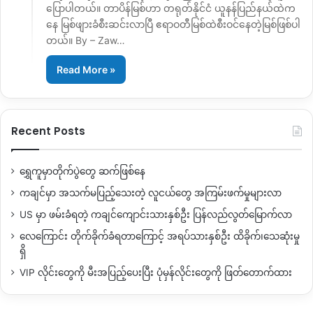
ပြောပါတယ်။ တာပိန်မြစ်ဟာ တရုတ်နိုင်ငံ ယူနန်ပြည်နယ်ထဲက
နေ မြစ်ဖျားခံစီးဆင်းလာပြီ ဧရာဝတီမြစ်ထဲစီးဝင်နေတဲ့မြစ်ဖြစ်ပါ
တယ်။ By – Zaw…
Read More »
Recent Posts
ရွှေကူမှာတိုက်ပွဲတွေ ဆက်ဖြစ်နေ
ကချင်မှာ အသက်မပြည့်သေးတဲ့ လူငယ်တွေ အကြမ်းဖက်မှုများလာ
US မှာ ဖမ်းခံရတဲ့ ကချင်ကျောင်းသားနှစ်ဦး ပြန်လည်လွတ်မြောက်လာ
လေကြောင်း တိုက်ခိုက်ခံရတာကြောင့် အရပ်သားနှစ်ဦး ထိခိုက်၊သေဆုံးမှု
ရှိ
VIP လိုင်းတွေကို မီးအပြည့်ပေးပြီး ပုံမှန်လိုင်းတွေကို ဖြတ်တောက်ထား