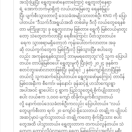
အသုံးပြုပြီး ရွှေတူးဖော်နေတာကြောင့် ရွှေတူးတဲ့နေရာ
ရဲ့ အောက်ဘက်မှာရှိတဲ့ လယ်ယာမြေတွေ ရေနစ်မြုပ်
ပြီး ပျက်စီးသွားတာလို့ ဒေသခံအမျိုးသားတစ်ဦး KNG ကို ပြော
ပါတယ်။ “ဒီသက်ဒီအရွယ်အထိ တစ်ခါမှ ဒီလို လယ်တွေရေနစ်
တာ မကြုံဖူးဘူး ခု ရွှေတူးလာမှ ဖြစ်တာ။ ရွှေကို မြစ်လယ်မှာတူး
တော့ သဲတွေတက်လာပြီး ရေစီးကြောင်း ပိတ်သွားတယ်။
ရေက သွားစရာမရှိတော့ဘဲ ကုန်းပေါ်တက်လာတာ။ အခု
ဆို လယ်ကွက်တွေက မြစ်ကြီးလို ဖြစ်သွားပြီ။ စပါးတွေ
လည်း အကုန်ရေနစ်သွားလို့ ဘာမှမရတော့ဘူး”လို့ သူက ပြောပါ
တယ်။ တာပိန်မြစ်ဝပေါ် ရွှေတူးမှုကို ပြီးခဲ့တဲ့ ၂၀၂၄ ခုနှစ်က
စတင်တူးဖော်လာတာဖြစ်ပြီး ခုဆိုရင် ၂ နှစ်ကျော်ရှိလာပြီဖြစ်
တယ်လို့ သူကဆက်ပြောပါတယ်။ ရွှေတူးဖော်မှုကြောင့် တာပိန်
မြစ်ဝအနီးက စီကော်၊ မန်နောင်၊ ခုန်ဆင့်နဲ့ ဟင်္သာကျေးရွာ
အပါအဝင် ရွာပေါင်း ၄ ရွာက ပြည်သူတွေရဲ့စိုက်ပျိုးထားတဲ့
စပါး လယ်ဧက ၁,၀၀၀ ကျော် ထိခိုက်ပျက်စီးသွားတယ်
လို့ နောက်ထပ်ဒေသခံတစ်ဦးကလည်း ပြောပါတယ်။ “လယ်
တွေပျက်စီးတာ ရက် ၂၀ ကျော်ပဲ ရှိသေးတယ် တချို့က ပျိုးပင်
အဆင့်မှာပဲ ပျက်သွားတယ် တချို့ကတော့ စိုက်ပြီးသား စပါး
တွေအထိ ပါသွားတယ်။ ရွှေတူးတာက တကယ်လွန်တယ်။ သဲ
တွေက တောင်လိုပုံလာတော့ ရေက မြစ်ကြောင်းအတိုင်း မစီး