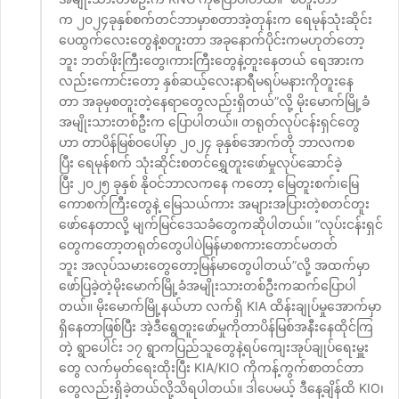
က ၂၀၂၄ခုနှစ်စက်တင်ဘာမှာစတာအဲ့တုန်းက ရေမုန်သုံးဆိုင်း
ပေထွက်လေးတွေနဲ့စတူးတာ အခုနောက်ပိုင်းကမဟုတ်တော့
ဘူး ဘတ်ဖိုးကြီးတွေ၊ကားကြီးတွေနဲ့တူးနေတယ် ရေအားက
လည်းကောင်းတော့ နှစ်ဆယ့်လေးနာရီမရပ်မနားကိုတူးနေ
တာ အခုမှစတူးတဲ့နေရာတွေလည်းရှိတယ်”လို့ မိုးမောက်မြို့ခံ
အမျိုးသားတစ်ဦးက ပြောပါတယ်။ တရုတ်လုပ်ငန်းရှင်တွေ
ဟာ တာပိန်မြစ်ဝပေါ်မှာ ၂၀၂၄ ခုနှစ်အောက်တို ဘာလကစ
ပြီး ရေမုန်စက် သုံးဆိုင်းစတင်ရွှေတူးဖော်မှုလုပ်ဆောင်ခဲ့
ပြီး ၂၀၂၅ ခုနှစ် နိုဝင်ဘာလကနေ ကတော့ မြေတူးစက်၊မြေ
ကောစက်ကြီးတွေနဲ့ မြေသယ်ကား အများအပြားတဲ့စတင်တူး
ဖော်နေတာလို့ မျက်မြင်ဒေသခံတွေကဆိုပါတယ်။ “လုပ်းငန်းရှင်
တွေကတော့တရုတ်တွေပါပဲမြန်မာစကားတောင်မတတ်
ဘူး အလုပ်သမားတွေတော့မြန်မာတွေပါတယ်”လို့ အထက်မှာ
ဖော်ပြခဲ့တဲ့မိုးမောက်မြို့ခံအမျိုးသားတစ်ဦးကဆက်ပြောပါ
တယ်။ မိုးမောက်မြို့နယ်ဟာ လက်ရှိ KIA ထိန်းချုပ်မှုအောက်မှာ
ရှိနေတာဖြစ်ပြီး အဲ့ဒီရွေတူးဖော်မှုကိုတာပိန်မြစ်အနီးနေထိုင်ကြ
တဲ့ ရွာပေါင်း ၁၇ ရွာကပြည်သူတွေနဲ့ရပ်ကျေးအုပ်ချုပ်ရေးမှူး
တွေ လက်မှတ်ရေးထိုးပြီး KIA/KIO ကိုကန့်ကွက်စာတင်တာ
တွေလည်းရှိခဲ့တယ်လို့သိရပါတယ်။ ဒါပေမယ့် ဒီနေ့ချိန်ထိ KIO၊