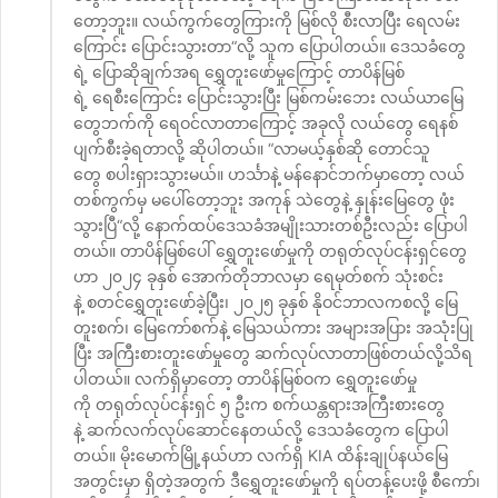
တော့ဘူး။ လယ်ကွက်တွေကြားကို မြစ်လို စီးလာပြီး ရေလမ်း
ကြောင်း ပြောင်းသွားတာ“လို့ သူက ပြောပါတယ်။ ဒေသခံတွေ
ရဲ့ ပြောဆိုချက်အရ ရွှေတူးဖော်မှုကြောင့် တာပိန်မြစ်
ရဲ့ ရေစီးကြောင်း ပြောင်းသွားပြီး မြစ်ကမ်းဘေး လယ်ယာမြေ
တွေဘက်ကို ရေဝင်လာတာကြောင့် အခုလို လယ်တွေ ရေနစ်
ပျက်စီးခဲ့ရတာလို့ ဆိုပါတယ်။ “လာမယ့်နှစ်ဆို တောင်သူ
တွေ စပါးရှားသွားမယ်။ ဟင်္သာနဲ့ မန်နောင်ဘက်မှာတော့ လယ်
တစ်ကွက်မှ မပေါ်တော့ဘူး အကုန် သဲတွေနဲ့ နှုန်းမြေတွေ ဖုံး
သွားပြီ“လို့ နောက်ထပ်ဒေသခံအမျိုးသားတစ်ဦးလည်း ပြောပါ
တယ်။ တာပိန်မြစ်ပေါ် ရွှေတူးဖော်မှုကို တရုတ်လုပ်ငန်းရှင်တွေ
ဟာ ၂၀၂၄ ခုနှစ် အောက်တိုဘာလမှာ ရေမုတ်စက် သုံးစင်း
နဲ့ စတင်ရွှေတူးဖော်ခဲ့ပြီး၊ ၂၀၂၅ ခုနှစ် နိုဝင်ဘာလကစလို့ မြေ
တူးစက်၊ မြေကော်စက်နဲ့ မြေသယ်ကား အများအပြား အသုံးပြု
ပြီး အကြီးစားတူးဖော်မှုတွေ ဆက်လုပ်လာတာဖြစ်တယ်လို့သိရ
ပါတယ်။ လက်ရှိမှာတော့ တာပိန်မြစ်ဝက ရွှေတူးဖော်မှု
ကို တရုတ်လုပ်ငန်းရှင် ၅ ဦးက စက်ယန္တရားအကြီးစားတွေ
နဲ့ ဆက်လက်လုပ်ဆောင်နေတယ်လို့ ဒေသခံတွေက ပြောပါ
တယ်။ မိုးမောက်မြို့နယ်ဟာ လက်ရှိ KIA ထိန်းချုပ်နယ်မြေ
အတွင်းမှာ ရှိတဲ့အတွက် ဒီရွှေတူးဖော်မှုကို ရပ်တန့်ပေးဖို့ စီကော်၊