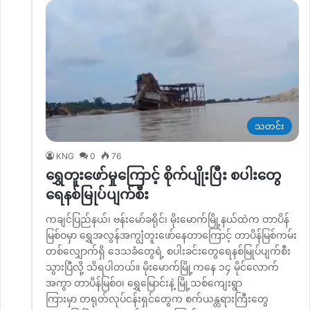
သတင်း
KNG
0
76
ရွှေတူးဖော်မှုကြောင့် စိုက်ပျိုးပြီး စပါးတွေ
ရေနစ်မြုပ်ပျက်စီး
ကချင်ပြည်နယ်၊ ဗန်းမော်ခရိုင်၊ မိုးမောက်မြို့နယ်ထဲက တာပိန်
မြစ်ဝမှာ ရွှေအလွန်အကျွံတူးဖော်နေတာကြောင့် တာပိန်မြစ်ကမ်း
တစ်လျှောက်ရှိ ဒေသခံတွေရဲ့ စပါးခင်းတွေရေနစ်မြုပ်ပျက်စီး
သွားပြီလို့ သိရပါတယ်။ မိုးမောက်မြို့ကနေ ၁၄ မိုင်လောက်
အကွာ တာပိန်မြစ်ဝ၊ ရွှေမြောင်းနဲ့ မြို့သစ်ကျေးရွာ
ကြားမှာ တရုတ်လုပ်ငန်းရှင်တွေက စက်ယန္တရားကြီးတွေ