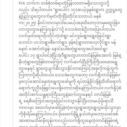
KIA ဘက်က တစ်စုံတစ်ရာတုံံပြန်လာတာမရှိသေးဘူးလို့
လည်း သိရပါတယ်။ “ရွာပေါင်း ၁၇(ဆယ့်ခုနှစ်)ရွာက ဥက္ကဋ္ဌတွေ
နဲ့ပြည်သူတွေလက်မှတ်ထိုးပြီးတိုင်သေးတယ် မနှစ်
က(၂၀၂၅) နိုဝင်ဘာလမှာဒါပေမယ့်အခုထိတော့ဘာမှမထူးခြား
လာဘူးတူးနေကြတုန်းပဲ”လို့ ဒေသခံတစ်ဦးကပြောပါတယ်။
လက်မှတ်ရေးထိုးတိုင်တဲ့ထဲရွာ မင်းဂျမ်းရွာ၊ရွှေမြောင်းရွာ
ဟောင်း၊ ဟသ်ာရွာ၊စီကော်ရွာ၊ ခုန်စင့်ရွာ၊တာဟေ့လိုင်ရွာ၊ မန်
နောင် အောင်တံခွန်၊ နောင်ပေါ်စတဲ့ရွာတွေအပါအဝင်ရွာ
ပေါင်း ၁၇ ရွာပါဝင်ခဲ့ပြီးအဲ့ဒီရွာတွေဟာတာပိန်မြစ်အောက် မြစ်နဲ့
နီးတဲ့ရွာတွေဖြစ်တာကြောင့် လက်ဆက်ပြီးကြီးကြီးမားမားရွှေ
တူးနေရင် ရွာတွေပျက်စီးသွားနိုင်တာကြောင့်အခုလိုကန့်ကွက်
ကြတာလို့ဆိုပါတယ်။ ဒေသခံတွေကတော့ လက်ရှိတာပိန်မြစ်ဝ
မှာလုပ်ဆောင်နေတဲ့ရွှေတူးဖော်မှုကို ရပ်တန့်ခိုင်းဖို့နဲ့ထိထိရောက်
ရောက်ကူညီဖြေရှင်းပေးဖို့တောင်းဆိုနေကြပါတယ်။ လက်ရှိပုံစံ
အတိုင်းစက်ယန္တရားကြီးတွေနဲ့ဆက်တူးနေရင် တာပိန်မြစ်
ရဲ့ ရေစီးကြောင်းတွေပြောင်းလဲသွားနိုင်ပြီးလာမယ့်မိုးရာသီ
ကာလမှာ အထက်မှာဖော်ပြခဲ့တဲ့ကျေးရွာတွေရွှေလွှမ်းမိုးသွားမှာ
ကိုစိုးရိမ်နေကြပါတယ်။ မိုးမောက်မြို့နယ်ထဲမှာတော့ယခင်စစ်
အာဏာမသိမ်းမှီတုန်းကလည်းလက်ရှိတူးနေတဲ့တာပိန်မြစ်ဝရဲ့
အရှေ့ဘက် လေးမိုင်လောက်အကွာမှာ ရွှတူးဖော်မှုတွေရှိခဲ့ပေမ