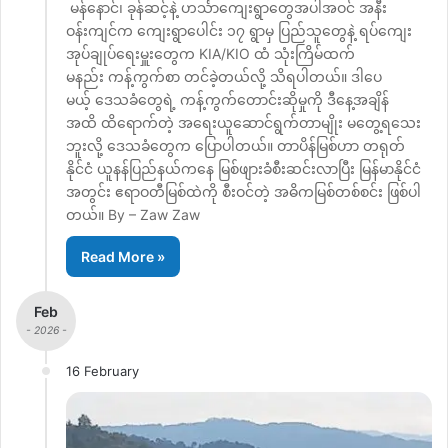
မန်နောင်၊ ခုန်ဆင့်နဲ့ ဟင်္သာကျေးရွာတွေအပါအဝင် အနီး
ဝန်းကျင်က ကျေးရွာပေါင်း ၁၇ ရွာမှ ပြည်သူတွေနဲ့ ရပ်ကျေး
အုပ်ချုပ်ရေးမှူးတွေက KIA/KIO ထံ သုံးကြိမ်ထက်
မနည်း ကန့်ကွက်စာ တင်ခဲ့တယ်လို့ သိရပါတယ်။ ဒါပေ
မယ့် ဒေသခံတွေရဲ့ ကန့်ကွက်တောင်းဆိုမှုကို ဒီနေ့အချိန်
အထိ ထိရောက်တဲ့ အရေးယူဆောင်ရွက်တာမျိုး မတွေ့ရသေး
ဘူးလို့ ဒေသခံတွေက ပြောပါတယ်။ တာပိန်မြစ်ဟာ တရုတ်
နိုင်ငံ ယူနန်ပြည်နယ်ကနေ မြစ်ဖျားခံစီးဆင်းလာပြီး မြန်မာနိုင်ငံ
အတွင်း ဧရာဝတီမြစ်ထဲကို စီးဝင်တဲ့ အဓိကမြစ်တစ်စင်း ဖြစ်ပါ
တယ်။ By – Zaw Zaw
Read More »
Feb
- 2026 -
16 February