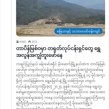
မြေယာနှင့် သဘာဝပတ်ဝန်းကျင်
KNG
203
တာပိန်မြစ်ဝမှာ တရုတ်လုပ်ငန်းရှင်တွေ ရွှေ
အလွန်အကျွံတူးဖော်နေ
ကချင်ပြည်နယ် ဗန်းမော်ခရိုင် မိုးမောက်မြို့နယ်ထဲက တာပိန်မြစ်
ဝပေါ်မှာ တရုတ်လုပ်ငန်းရှင်တွေက ရွှေအလွန်အကျွံတူးဖော်နေ
ကြောင်းဒေသခံတွေကဆိုပါတယ်။ မိုးမောက်မြို့နဲ့ ၁၄ မိုင်အကွာ
ရှိတဲ့ တာပိန်မြစ်ဝက ရွှေမြောင်းနဲ့ မြို့သစ်ကြားမှာ တရုတ်
လုပ်ငန်းရှင်တွေကပြီးခဲ့တဲ့ ၂၀၂၄ ခုနှစ် ကတည်းကနေ ရွှေတူး
ဖော်မှုတွေစတင်လုပ်ဆောင်နေတာဖြစ်ပြီးအစပိုင်းက အသေးစား
ရွှေတူးဖော်မှုအဆင့် ကနေ လက်ရှိမှာတော့ စက်ယန္တရားကြီးတွေ
နဲ့ကြီးကြီးမားမားလုပ်ဆောင်နေတယ်လို့ မိုးမောက်မြို့ခံ
အမျိုးသားတစ်ဦးက KNG ကိုပြောပါတယ်။ “စတူးတာ