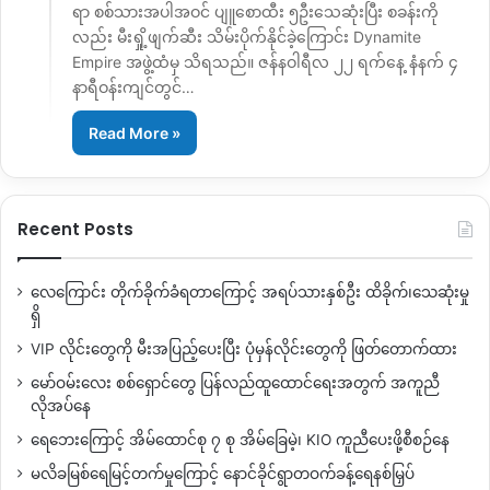
ရာ စစ်သားအပါအဝင် ပျူစောထီး ၅ဦးသေဆုံးပြီး စခန်းကို
လည်း မီးရှို့ဖျက်ဆီး သိမ်းပိုက်နိုင်ခဲ့ကြောင်း Dynamite
Empire အဖွဲ့ထံမှ သိရသည်။ ဇန်နဝါရီလ ‌၂၂ ရက်နေ့ နံနက် ၄
နာရီဝန်းကျင်တွင်…
Read More »
Recent Posts
လေကြောင်း တိုက်ခိုက်ခံရတာကြောင့် အရပ်သားနှစ်ဦး ထိခိုက်၊သေဆုံးမှု
ရှိ
VIP လိုင်းတွေကို မီးအပြည့်ပေးပြီး ပုံမှန်လိုင်းတွေကို ဖြတ်တောက်ထား
မော်ဝမ်းလေး စစ်ရှောင်တွေ ပြန်လည်ထူထောင်ရေးအတွက် အကူညီ
လိုအပ်နေ
ရေဘေးကြောင့် အိမ်ထောင်စု ၇ စု အိမ်ခြေမဲ့၊ KIO ကူညီပေးဖို့စီစဉ်နေ
မလိခမြစ်ရေမြင့်တက်မှုကြောင့် နောင်ခိုင်ရွာတဝက်ခန့်ရေနစ်မြှပ်