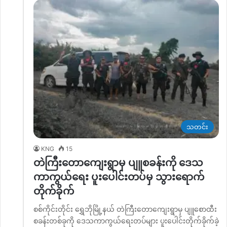
သတင်း
KNG
15
တဲကြီးတောကျေးရွာမှ ပျူစခန်းကို ဒေသ
ကာကွယ်ရေး ပူးပေါင်းတပ်မှ သွားရောက်
တိုက်ခိုက်
စစ်ကိုင်းတိုင်း ရွှေဘိုမြို့နယ် တဲကြီးတောကျေးရွာမှ ပျူစောထီး
စခန်းတစ်ခုကို ဒေသကာကွယ်‌ရေးတပ်များ ပူးပေါင်းတိုက်ခိုက်ခဲ့