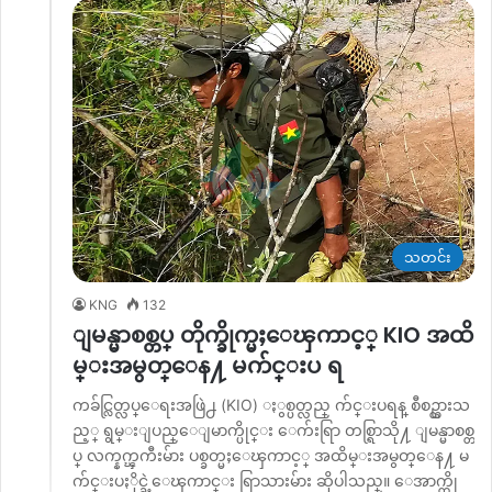
သတင်း
KNG
132
ျမန္မာစစ္တပ္ တိုက္ခိုက္မႈေၾကာင့္ KIO အထိ
မ္းအမွတ္ေန႔ မက်င္းပ ရ
ကခ်င္လြတ္လပ္ေရးအဖြဲ႕ (KIO) ႏွစ္ပတ္လည္ က်င္းပရန္ စီစဥ္ထားသ
ည့္ ရွမ္းျပည္ေျမာက္ပိုင္း ေက်းရြာ တစ္ရြာသို႔ ျမန္မာစစ္တ
ပ္ လက္နက္ၾကီးမ်ား ပစ္ခတ္မႈေၾကာင့္ အထိမ္းအမွတ္ေန႔ မ
က်င္းပႏိုင္ခဲ့ေၾကာင္း ရြာသားမ်ား ဆိုပါသည္။ ေအာက္တို