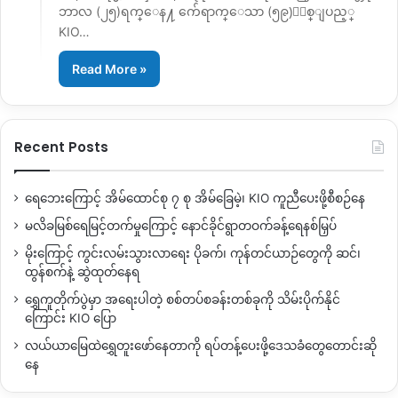
ဘာလ (၂၅)ရက္ေန႔ က်ေရာက္ေသာ (၅၉)ႏွစ္ျပည့္
KIO…
Read More »
Recent Posts
ရေဘေးကြောင့် အိမ်ထောင်စု ၇ စု အိမ်ခြေမဲ့၊ KIO ကူညီပေးဖို့စီစဉ်နေ
မလိခမြစ်ရေမြင့်တက်မှုကြောင့် နောင်ခိုင်ရွာတဝက်ခန့်ရေနစ်မြှပ်
မိုးကြောင့် ကွင်းလမ်းသွားလာရေး ပိုခက်၊ ကုန်တင်ယာဉ်တွေကို ဆင်၊
ထွန်စက်နဲ့ ဆွဲထုတ်နေရ
ရွှေကူတိုက်ပွဲမှာ အရေးပါတဲ့ စစ်တပ်စခန်းတစ်ခုကို သိမ်းပိုက်နိုင်
ကြောင်း KIO ပြော
လယ်ယာမြေထဲရွှေတူးဖော်နေတာကို ရပ်တန့်ပေးဖို့ဒေသခံတွေတောင်းဆို
နေ