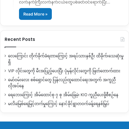
လက်နက်ကြီးလက်နက်ငယ်တွေပစ်ခတ်ဝင်ရောက်ပြီး…
Read More »
Recent Posts
လေကြောင်း တိုက်ခိုက်ခံရတာကြောင့် အရပ်သားနှစ်ဦး ထိခိုက်၊သေဆုံးမှု
ရှိ
VIP လိုင်းတွေကို မီးအပြည့်ပေးပြီး ပုံမှန်လိုင်းတွေကို ဖြတ်တောက်ထား
မော်ဝမ်းလေး စစ်ရှောင်တွေ ပြန်လည်ထူထောင်ရေးအတွက် အကူညီ
လိုအပ်နေ
ရေဘေးကြောင့် အိမ်ထောင်စု ၇ စု အိမ်ခြေမဲ့၊ KIO ကူညီပေးဖို့စီစဉ်နေ
မလိခမြစ်ရေမြင့်တက်မှုကြောင့် နောင်ခိုင်ရွာတဝက်ခန့်ရေနစ်မြှပ်