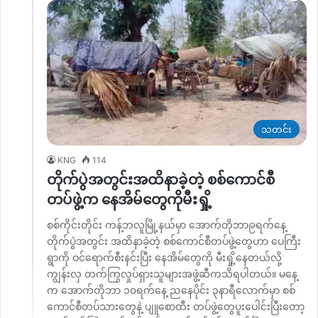
သတင်း
KNG
114
တိုက်ပွဲအတွင်းအထိနာခဲ့တဲ့ စစ်ကောင်စီ
တပ်ဖွဲ့က နေအိမ်တွေကိုမီးရှို့
စစ်ကိုင်းတိုင်း ကန့်ဘလူမြို့နယ်မှာ အောက်တိုဘာ၉ရက်နေ့
တိုက်ပွဲအတွင်း အထိနာခဲ့တဲ့ စစ်ကောင်စီတပ်ဖွဲ့တွေဟာ ပေကြီး
ရွာကို ဝင်ရောက်စီးနင်းပြီး နေအိမ်တွေကို မီးရှို့နေတယ်လို့
ကျွန်းလှ တက်ကြွလှုပ်ရှားသူများအဖွဲ့ဆီကသိရပါတယ်။ မနေ့
က အောက်တိုဘာ ၁၀ရက်နေ့ ညနေပိုင်း ၃နာရီလောက်မှာ စစ်
ကောင်စီတပ်သားတွေနဲ့ ပျူစောထီး တပ်ဖွဲ့တွေပူးပေါင်းပြီးတော့