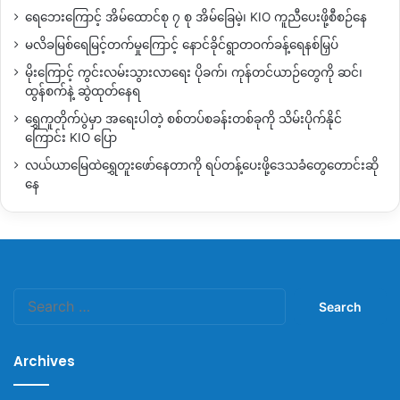
ရေဘေးကြောင့် အိမ်ထောင်စု ၇ စု အိမ်ခြေမဲ့၊ KIO ကူညီပေးဖို့စီစဉ်နေ
မလိခမြစ်ရေမြင့်တက်မှုကြောင့် နောင်ခိုင်ရွာတဝက်ခန့်ရေနစ်မြှပ်
မိုးကြောင့် ကွင်းလမ်းသွားလာရေး ပိုခက်၊ ကုန်တင်ယာဉ်တွေကို ဆင်၊
ထွန်စက်နဲ့ ဆွဲထုတ်နေရ
ရွှေကူတိုက်ပွဲမှာ အရေးပါတဲ့ စစ်တပ်စခန်းတစ်ခုကို သိမ်းပိုက်နိုင်
ကြောင်း KIO ပြော
လယ်ယာမြေထဲရွှေတူးဖော်နေတာကို ရပ်တန့်ပေးဖို့ဒေသခံတွေတောင်းဆို
နေ
Search
for:
Archives