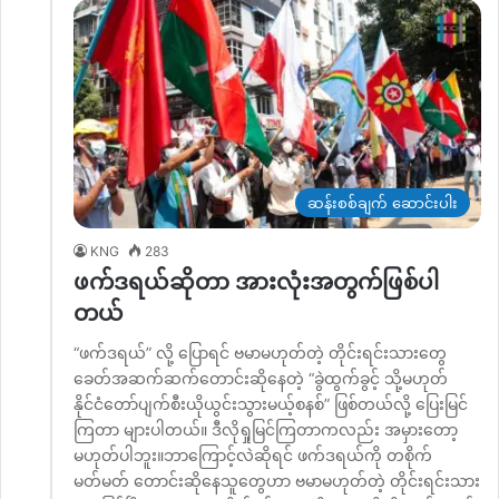
ဆန်းစစ်ချက် ဆောင်းပါး
KNG
283
ဖက်ဒရယ်ဆိုတာ အားလုံးအတွက်ဖြစ်ပါ
တယ်
“ဖက်ဒရယ်” လို့ ပြောရင် ဗမာမဟုတ်တဲ့ တိုင်းရင်းသားတွေ
ခေတ်အဆက်ဆက်တောင်းဆိုနေတဲ့ “ခွဲထွက်ခွင့် သို့မဟုတ်
နိုင်ငံတော်ပျက်စီးယိုယွင်းသွားမယ့်စနစ်” ဖြစ်တယ်လို့ ပြေးမြင်
ကြတာ များပါတယ်။ ဒီလိုရှုမြင်ကြတာကလည်း အမှားတော့
မဟုတ်ပါဘူး။ဘာကြောင့်လဲဆိုရင် ဖက်ဒရယ်ကို တစိုက်
မတ်မတ် တောင်းဆိုနေသူတွေဟာ ဗမာမဟုတ်တဲ့ တိုင်းရင်းသား