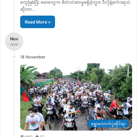
တွေဖြစ်ပြီး ဗမာတွေက စိတ်ဝင်စားမှုမရှိခဲ့ဘူး။ ဒီလိုနဲ့ဖက်ဒရယ်
ဆိုတာ…
Read More »
Nov
- 2020 -
18 November
ရွေးကောက်ပွဲဆိုင်ရာ
KNG
17