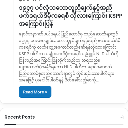
၁၉၄၇ ပင်လုံသဘောတူညီချက်နှင့်အညီ
ဖက်ဒရယ်ဒီမိုကရေစီ လိုလားကြောင်း KSPP
အကြောင်းပြန်
နောင်အနာဂတ်ဖယ်ဒရယ်ပြည်ထောင်စု တည်ဆောက်ရာတွင်
၁၉၄၇ ပင်လုံစာချုပ်သဘောတူညီချက်နှင့်အညီ ဖက်ဒရယ်ဒီမို
ကရေစီကို လက်တွေ့အကောင်ထည်ဖော်ရန်လိုလားကြောင်း
KSPP ပါတီက အမျိုးသားဒီမိုကရေစီအဖွဲ့ချူပ် NLD ပါတီကို
ပြန်လည်အကြောင်းပြန်လိုက်သည်ဟု သိရသည်။
ရွေးကောက်ပွဲအနိုင်ရသော NLD ပါတီက နောင်အနာဂတ်
ပြည်ထောင်စုတည်ဆောက်ရာတွင် တိုင်းရင်းသားပါတီများ
အနေဖြင့် ပူးပေါင်းပါဝင်ရန် ဖိတ်ခေါ်သည့်စာကို…
Read More »
Recent Posts