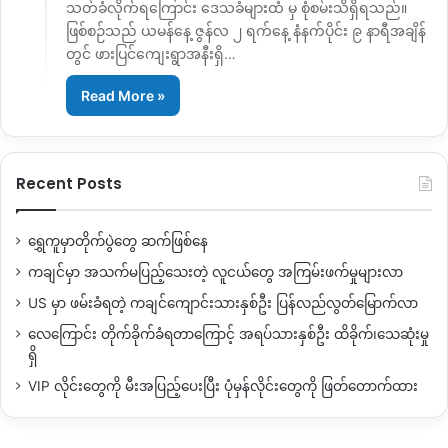
သတ်ခံလိုက်ရကြောင်း ဒေသခံများထံ မှ စုံစမ်းသိရှိရသည်။
ဖြစ်စဉ်သည် ယမန်နေ့ ဇွန်လ ၂ ရက်နေ့ နံနက်ပိုင်း ၉ နာရီအချိန်
တွင် ဖားပြင်ကျေးရွာအနီးရှိ…
Read More »
Recent Posts
ရွှေကူမှာတိုက်ပွဲတွေ ဆက်ဖြစ်နေ
ကချင်မှာ အသက်မပြည့်သေးတဲ့ လူငယ်တွေ အကြမ်းဖက်မှုများလာ
US မှာ ဖမ်းခံရတဲ့ ကချင်ကျောင်းသားနှစ်ဦး ပြန်လည်လွတ်မြောက်လာ
လေကြောင်း တိုက်ခိုက်ခံရတာကြောင့် အရပ်သားနှစ်ဦး ထိခိုက်၊သေဆုံးမှု
ရှိ
VIP လိုင်းတွေကို မီးအပြည့်ပေးပြီး ပုံမှန်လိုင်းတွေကို ဖြတ်တောက်ထား