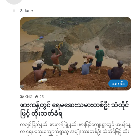
3 June
သတင်း
KNG
25
ဖားကန့်တွင် ရေမဆေးသမားတစ်ဦး သံတိုင်
ဖြင့် ထိုးသတ်ခံရ
ကချင်ပြည်နယ်၊ ဖားကန့်မြို့နယ်၊ ဖားပြင်ကျေးရွာတွင် ယမန်နေ့
က ရေမဆေးကျောက်ရှာသူ အမျိုးသားတစ်ဦး သံတိုင်ဖြင့် ထိုး