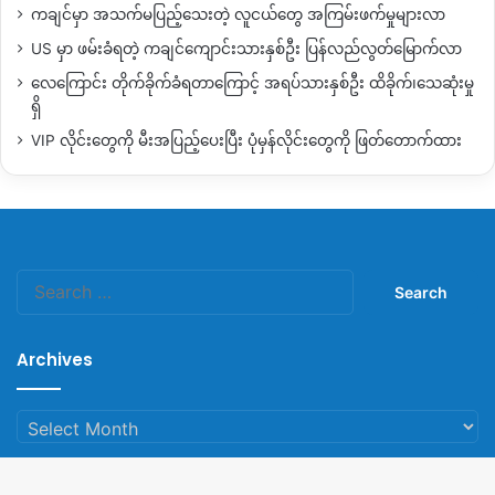
ကချင်မှာ အသက်မပြည့်သေးတဲ့ လူငယ်တွေ အကြမ်းဖက်မှုများလာ
US မှာ ဖမ်းခံရတဲ့ ကချင်ကျောင်းသားနှစ်ဦး ပြန်လည်လွတ်မြောက်လာ
လေကြောင်း တိုက်ခိုက်ခံရတာကြောင့် အရပ်သားနှစ်ဦး ထိခိုက်၊သေဆုံးမှု
ရှိ
VIP လိုင်းတွေကို မီးအပြည့်ပေးပြီး ပုံမှန်လိုင်းတွေကို ဖြတ်တောက်ထား
Search
for:
Archives
Archives