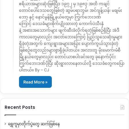
ဧရိယာအများဆုံးဖြစ်ပြီဒ ၁၉၇၂ မှ ၁၉၈၃ အထိ ကချင်
တောင်ပေါ်ဒေသတွေဖြစ်တဲ့ ဆွမ်ပရာဘွမ်၊ အင်ဂျန့်ယန်၊ မချမ်း
ဘော့ နှင့် နောင်မွန်မြို့နယ်တွေမှာ ကြွက်ဘေးဒဏ်
ကြောင့် ဒေသခံများစိုက်ပျိုးထားတဲ့ ကောက်ပဲသီးနှံ
နဲ့ အစားအသောက်များ ဖျက်ဆီးခံလိုက်ရတဲ့ဖြစ်စဉ်ရှိပြီး အဲဒီ
ကာလတွေမှာလည်း အငတ်ဘေးကြောင့် ပြည်သူသေဆုံးမှုများ
ရှိခဲ့တဲ့အတွက် ကျေးရွာအများအပြား ပျောက်ကွယ်သွားခဲ့တဲ့
ဖြစ်စဉ်တွေလည်းများစွာရှိခဲ့ပါတယ်။ အလားတူ မိုးမောက်၊မံစီ
မြို့နယ်တွေမှာလည်း တောင်ယာစပါးခင်းတွေ ခုနောက်ပိုင်း
ကြွက်ဘေးဒဏ်ပိုပြီး ဆိုးရွားလာနေတယ်လို့ ဒေသခံတွေကပြော
ပါတယ်။ By – CJ
Read More »
Recent Posts
ရွှေကူမှာတိုက်ပွဲတွေ ဆက်ဖြစ်နေ