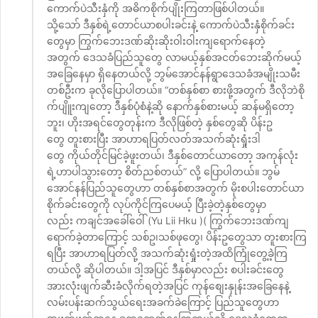
ကောက်ပဲသီးနှံကို အဓိကစိုက်ပျိုးကြတာဖြစ်ပါတယ်။
သို့သော် ဒီနှစ်ရဲ့တောင်ယာစပါးခင်းနဲ့ ကောက်ပဲသီးနှံစိုက်ခင်း
တွေမှာ ကြွက်ဘေးဒဏ်ဆိုးဆိုးဝါးဝါးကျရောက်နေတဲ့
အတွက် ဒေသခံပြည်သူတွေ လာမယ့်နှစ်အငတ်ဘေးဆိုက်မယ့်
အခြေနေမှာ ရှိနေတယ်လို့ ဘွမ်အောင်နန်ရွာဒေသခံအမျိုးသမီး
တစ်ဦးက ခုလိုပြောပါတယ်။ “တစ်နှစ်စာ စားဖို့အတွက် ဒီလိုဘဲစို
က်ပျိူးကျတော့ ဒီနှစ်ပုံစံနဲ့ဆို နောက်နှစ်စားမယ့် ဆန်မရှိတော့
ဘူး၊ ဟိုးအရင်တွေတုန်းက ဒီလိုဖြစ်တဲ့ နှစ်တွေဆို ပိန်းဥ
တွေ တူးစားပြီး အာဟာရပြတ်လတ်အသက်ဆုံးရှုံးဒါ
တွေ ကိုယ်တိုင်မြင်ခဲ့ဖူးတယ်၊ ဒီနှစ်တောင်ယာတော့ ‌အကုန်လုံး
ရဲ့ဟာပါသွားတော့ စိတ်ညစ်တယ်” လို့ ပြောပါတယ်။ ဘွမ်
အောင်နန်ပြည်သူတွေဟာ တစ်နှစ်စာအတွက် မိုးစပါးတောင်ယာ
စိုက်ခင်းတွေကို လုပ်ကိုင်ကြပေမယ့် ပြီးခဲ့တဲ့နှစ်တွေမှာ
လည်း ကချင်အခေါ်ဝေါ် (Yu Lii Hku )( ကြွက်ဘေးဒဏ်ကျ
ရောက်ခဲ့တာကြောင့် သစ်ဥ၊သစ်ဖုတွေ၊ ပိန်းဥတွေသာ တူးစားကြ
ရပြီး အာဟာရပြတ်လို့ အသက်ဆုံးရှုံးတဲ့အထိကြုံတွေ့ခဲဲ့ကြ
တယ်လို့ ဆိုပါတယ်။ ဒါ့အပြင် ဒီနှစ်မှာလည်း စပါးခင်းတွေ
အားလုံးဖျက်ဆီးခံလိုက်ရတဲ့အပြင် ကုန်စျေးနှုန်းအခြေနေနဲ့
လမ်းပန်းဆက်သွယ်ရေးအခက်ခဲကြောင့် ပြည်သူတွေဟာ