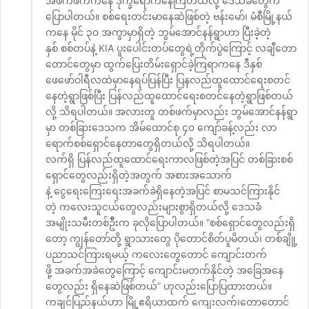
အဖက်ဖက်ကနေ ဒုက္ခရောက်နေကြတယ်လို့ ဒေသခံတွေက
ပြောပါတယ်။ စစ်ရေးတင်းမာနေဆဲဖြစ်တဲ့ ဗန်းမော်၊ မံစီမြို့နယ်
ကနေ မိုင် ၃၀ အကွာမှာရှိတဲ့ ဘွမ်အောင်နန်ရွာဟာ ပြီးခဲ့တဲ့
နှစ် စစ်တပ်နဲ့ KIA ပူးပေါင်းတပ်တွေရဲ့တိုက်ပွဲကြောင့် လချီတော
တောင်တွေမှာ ထွက်ပြေးတိမ်းရှောင်ခဲ့ကြရာကနေ ဒီနှစ်
ဖေဖော်ဝါရီလထဲမှာနေရပ်ပြန်ပြီး ပြနလည်ထူထောင်ရေးစတင်
နေတဲ့ရွာဖြစ်ပြီး ပြန်လည်ထူထောင်ရေးစတင်နေတဲ့ရွာဖြစ်တယ်
လို့ သိရပါတယ်။ အလားတူ တစ်ဖက်မှာလည်း ဘွမ်အောင်နန်ရွာ
မှာ တစ်ခြားဒေသက အိမ်ထောင်စု ၄၀ ကျော်ခန့်လည်း လာ
ရောက်စစ်ရှောင်နေတာတွေရှိတယ်လို့ သိရပါတယ်။
လက်ရှိ ပြန်လည်ထူထောင်ရေးကာလဖြစ်တဲ့အပြင် တစ်ခြားစစ်
ရှောင်တွေလည်းရှိတဲ့အတွက် အစားအသောက်
နဲ့ ငွေရေးကြေးရေးအခက်ခဲရှိနေတဲ့အပြင် စာမသင်ကြားနိုင်
တဲ့ ကလေးသူငယ်တွေလည်းများစွာရှိတယ်လို့ ဒေသခံ
အမျိုးသမီးတစ်ဥိီးက ခုလိုပြောပါတယ်။ “စစ်ရှောင်တွေလည်းရှိ
တော့ ကျွန်တော်တို့ ရွာသားတွေ ပိုတောင်စိတ်ပူမိတယ်၊ တစ်ချိူ့
ပညာသင်ကြားရမယ့် ကလေးတွေတောင် ကျောင်းတက်
ဖို့ အခက်အခဲတွေကြောင့် ကျောင်းမတက်နိုင်တဲ့ အခြေအနေ
တွေလည်း ရှိနေဆဲဖြစ်တယ်” ဟုလည်းပြောပြထားတယ်။
ကချင်ပြည်နယ်ဟာ မြို့ဧရိယာထက် ကျေးလက်၊တောတောင်