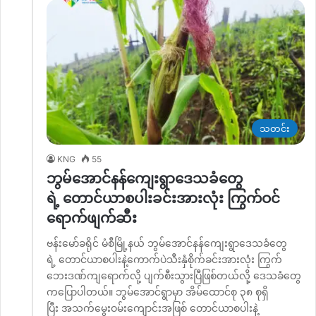
သတင်း
KNG
55
ဘွမ်အောင်နန်ကျေးရွာဒေသခံတွေ
ရဲ့ တောင်ယာစပါးခင်းအားလုံး ကြွက်ဝင်
ရောက်ဖျက်ဆီး
ဗန်းမော်ခရိုင် မံစီမြို့နယ် ‌ဘွမ်အောင်နန်ကျေးရွာဒေသခံတွေ
ရဲ့ တောင်ယာစပါးနဲ့ကောက်ပဲသီးနှံစိုက်ခင်းအားလုံး ကြွက်
ဘေးဒဏ်ကျရောက်လို့ ပျက်စီးသွားပြီဖြစ်တယ်လို့ ဒေသခံတွေ
ကပြောပါတယ်။ ဘွမ်အောင်ရွာမှာ အိမ်ထောင်စု ၃၈ စုရှိ
ပြီး အသက်မွေးဝမ်းကျောင်းအဖြစ် တောင်ယာစပါးနဲ့