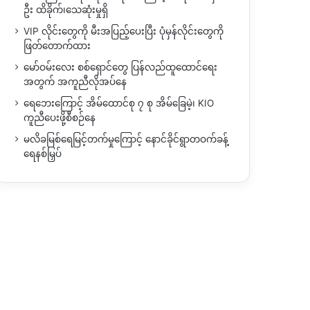
ဦး ထိခိုက်၊သေဆုံးမှုရှိ
VIP လိုင်းတွေကို မီးအပြည့်ပေးပြီး ပုံမှန်လိုင်းတွေကို
ဖြတ်တောက်ထား
မော်ဝမ်းလေး စစ်ရှောင်တွေ ပြန်လည်ထူထောင်ရေး
အတွက် အကူညီလိုအပ်နေ
ရေဘေးကြောင့် အိမ်ထောင်စု ၇ စု အိမ်ခြေမဲ့၊ KIO
ကူညီပေးဖို့စီစဉ်နေ
မလိခမြစ်ရေမြင့်တက်မှုကြောင့် နောင်ခိုင်ရွာတဝက်ခန့်
ရေနစ်မြှပ်