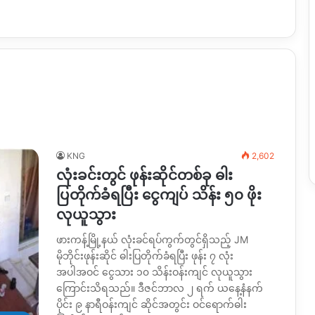
KNG
2,602
လုံးခင်းတွင် ဖုန်းဆိုင်တစ်ခု ဓါး
ပြတိုက်ခံရပြီး ငွေကျပ် သိန်း ၅၀ ဖိုး
လုယူသွား
ဖားကန့်မြို့နယ် လုံးခင်ရပ်ကွက်တွင်ရှိသည့် JM
မိုဘိုင်းဖုန်းဆိုင် ဓါးပြတိုက်ခံရပြီး ဖုန်း ၇ လုံး
အပါအဝင် ငွေသား ၁၀ သိန်းဝန်းကျင် လုယူသွား
ကြောင်းသိရသည်။ ဒီဇင်ဘာလ ၂ ရက် ယနေ့နံနက်
ပိုင်း ၉ နာရီဝန်းကျင် ဆိုင်အတွင်း ဝင်ရောက်ဓါး