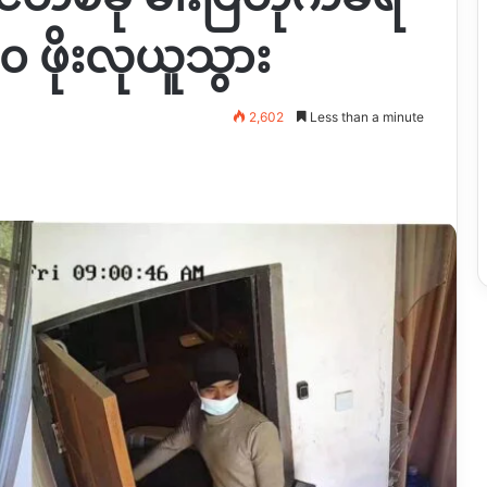
၅၀ ဖိုးလုယူသွား
2,602
Less than a minute