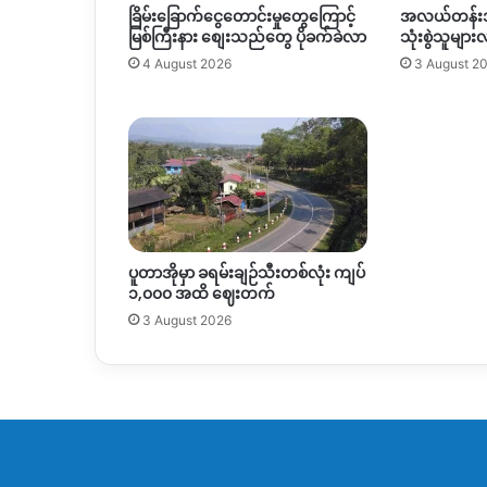
ခြိမ်းခြောက်ငွေတောင်းမှုတွေကြောင့်
အလယ်တန်း
မြစ်ကြီးနား စျေးသည်တွေ ပိုခက်ခဲလာ
သုံးစွဲသူများ
4 August 2026
3 August 2
ပူတာအိုမှာ ခရမ်းချဉ်သီးတစ်လုံး ကျပ်
၁,၀၀၀ အထိ ဈေးတက်
3 August 2026