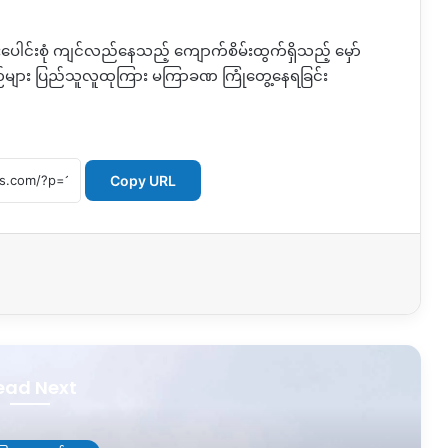
းပေါင်းစုံ ကျင်လည်နေသည့် ကျောက်စိမ်းထွက်ရှိသည့် မှော်
ဉ်များ ပြည်သူလူထုကြား မကြာခဏ ကြုံတွေ့နေရခြင်း
Copy URL
ead Next