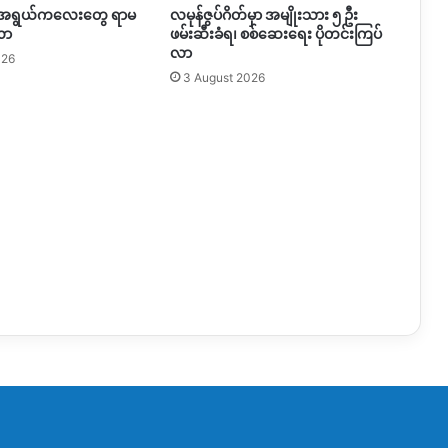
အရွယ်ကလေးတွေ ရာမ
လမုန်ဇွပ်ဂိတ်မှာ အမျိုးသား ၅ ဦး
လာ
ဖမ်းဆီးခံရ၊ စစ်ဆေးရေး ပိုတင်းကြပ်
လာ
026
3 August 2026