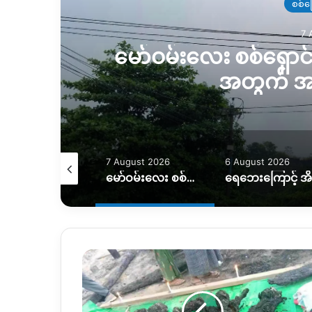
စစ်ပ
7 
ို
မော်ဝမ်းလေး စစ်ရှေ
အတွက် အ
August 2026
7 August 2026
6 August 2026
VIP လိုင်းတွေကို မီးအပြည့်ပေးပြီး ပုံမှန်လိုင်းတွေကို ဖြတ်တောက်ထား
မော်ဝမ်းလေး စစ်ရှောင်တွေ ပြန်လည်ထူထောင်ရေးအတွက် အကူညီလိုအပ်နေ
အင်
ဂ
န်း
ကျေးရွာ