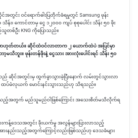
ုင်အတွင်း ဝင်ရောက်ဓါးပြတိုက်ခံရမှုတွင်
Samsung
ဖုန်း
သိန်း၊ ကောင်တာမှ ငွေ ၁၂၀၀၀ ကျပ် စုစုပေါင်း သိန်း ၅၀ ဖိုး
ြည်သူတစ်ဦး
KNG
ကိုပြောသည်။
က်မှာဟုတ်တယ်။ ဆိုင်ထဲဝင်လာတာက ၂ ယောက်ထဲပဲ အပြင်မှာ
သိဘူး။ ဖုန်းတန်ဖိုးနဲ့ ငွေသား အားလုံးပေါင်းရင် သိန်း ၅၀
သည် ဆိုင်အတွင်းမှ ထွက်ခွာသွားခဲ့ပြီးနောက် လမ်းတွင်သွားလာ
း ထပ်မံလုယက် မောင်းနင်းသွားသည်ဟု သိရသည်။
ားသည့်အတွက် မည်သူမည်ဝါဖြစ်ကြောင်း အသေးစိတ်မသိလိုက်ရ
ာ ဖားကန့်ဒေသအတွင်း ခိုးယက်မှု အလွန်များပြားလာသည့်
အလွန်အားနည်းသည့်အတွက်ကြောင့်လည်းဖြစ်သည်ဟု ဒေသခံများ