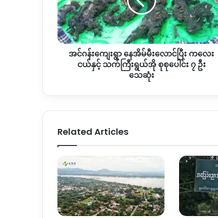
နေအိမ်
မီးလောင်
ပြီး
ကလေး
ငယ်
အင်ဂန်းကျေးရွာ နေအိမ်မီးလောင်ပြီး ကလေး
နှင့်
သက်ကြီး
ငယ်နှင့် သက်ကြီးရွယ်အို စုစုပေါင်း ၇ ဦး
ရွယ်
သေဆုံး
အို
စုစုပေါင်း
၇
ဦး
သေဆုံး
Related Articles