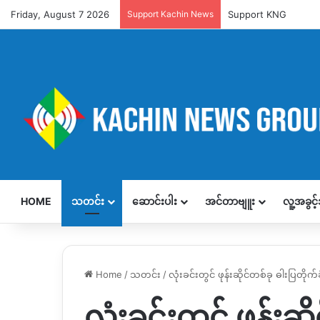
Friday, August 7 2026
Support Kachin News
Support KNG
HOME
သတင်း
ဆောင်းပါး
အင်တာဗျူး
လူ့အခွင
Home
/
သတင်း
/
လုံးခင်းတွင် ဖုန်းဆိုင်တစ်ခု ဓါးပြတိုက
လုံးခင်းတွင် ဖုန်းဆ