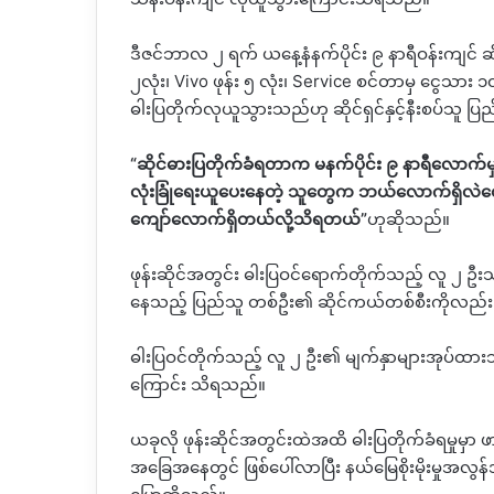
ဒီဇင်ဘာလ ၂ ရက် ယနေ့နံနက်ပိုင်း ၉ နာရီဝန်းကျင် ဆိ
၂လုံး၊
Vivo
ဖုန်း ၅ လုံး၊
Service
စင်တာမှ ငွေသား ၁၀ 
ဓါးပြတိုက်လုယူသွားသည်ဟု ဆိုင်ရှင်နှင့်နီးစပ်သူ ပ
“
ဆိုင်ဓားပြတိုက်ခံရတာက မနက်ပိုင်း ၉ နာရီလော
လုံးခြုံရေးယူပေးနေတဲ့ သူတွေက ဘယ်လောက်ရှိလဲတော့မ
ကျော်လောက်ရှိတယ်လို့သိရတယ်
”
ဟုဆိုသည်။
ဖုန်းဆိုင်အတွင်း ဓါးပြဝင်ရောက်တိုက်သည့် လူ ၂ ဦး
နေသည့် ပြည်သူ တစ်ဦး၏ ဆိုင်ကယ်တစ်စီးကိုလည်
ဓါးပြဝင်တိုက်သည့် လူ ၂ ဦး၏ မျက်နှာများအုပ်ထ
ကြောင်း သိရသည်။
ယခုလို ဖုန်းဆိုင်အတွင်းထဲအထိ ဓါးပြတိုက်ခံရမှုမှ
အခြေအနေတွင် ဖြစ်ပေါ်လာပြီး နယ်မြေစိုးမိုးမှု