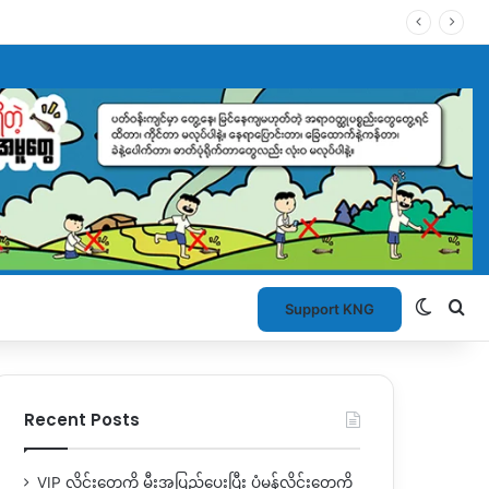
Switch
Se
Support KNG
Recent Posts
VIP လိုင်းတွေကို မီးအပြည့်ပေးပြီး ပုံမှန်လိုင်းတွေကို