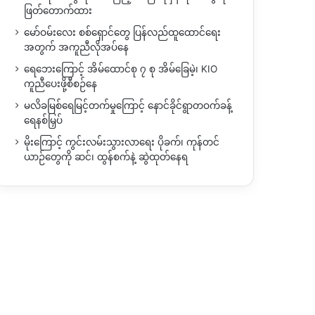
ဖြတ်တောက်ထား
မော်ဝမ်းလေး စစ်ရှောင်တွေ ပြန်လည်ထူထောင်ရေး
အတွက် အကူညီလိုအပ်နေ
ရေဘေးကြောင့် အိမ်ထောင်စု ၇ စု အိမ်ခြေမဲ့၊ KIO
ကူညီပေးဖို့စီစဉ်နေ
မလိခမြစ်ရေမြင့်တက်မှုကြောင့် နောင်ခိုင်ရွာတဝက်ခန့်
ရေနစ်မြှပ်
မိုးကြောင့် ကွင်းလမ်းသွားလာရေး ပိုခက်၊ ကုန်တင်
ယာဉ်တွေကို ဆင်၊ ထွန်စက်နဲ့ ဆွဲထုတ်နေရ