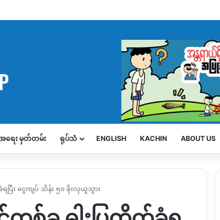
့်အရေး မှတ်တမ်း
ရုပ်သံ
ENGLISH
KACHIN
ABOUT US
်ခံရပြီး ငွေကျပ် သိန်း ၅၀ ဖိုးလုယူသွား
ိုင်တစ်ခု ဓါးပြတိုက်ခံရ