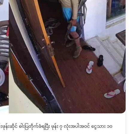
ုင်းဖုန်းဆိုင် ဓါးပြတိုက်ခံရပြီး ဖုန်း ၇ လုံးအပါအဝင် ငွေသား ၁၀