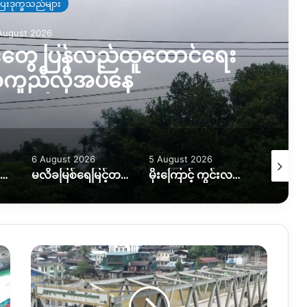
ြေးဒုက္ခသည်များ
August 2026
ာင်တွေ ပြန်လည်ထူထောင်ရေး
ကူညီလိုအပ်နေ
6 August 2026
5 August 2026
5 August
ရေဘေးကြောင့် အိမ်ထောင်စု ၇ စု အိမ်ခြေမဲ့၊ KIO ကူညီပေးဖို့စီစဉ်နေ
မလိခမြစ်ရေမြင့်တက်မှုကြောင့် နောင်ခိုင်ရွာတဝက်ခန့်ရေနစ်မြှပ်
မိုးကြောင့် ကွင်းလမ်းသွားလာရေး ပိုခက်၊ ကုန်တင်ယာဉ်တွေကို ဆင်၊ ထွန်စက်နဲ့ ဆွဲထုတ်နေရ
ဖား
ကန့်
တွင်
စစ်