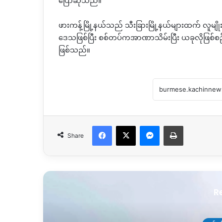
ပြောဆိုသည်။
ဖားကန့်မြို့နယ်သည် သီးခြားမြို့နယ်များထက် လူမျို
ဒေသဖြစ်ပြီး စစ်တပ်ကအာဏာသိမ်းပြီး ယခုလိုဖြစ်စ
ဖြစ်သည်။
Facebook
X
Messenger
Print
Share
R