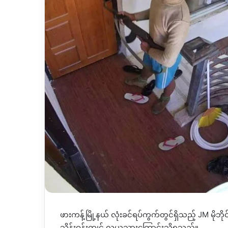
ဖားကန့်မြို့နယ် လုံးခင်ရပ်ကွက်တွင်ရှိသည့်
JM
မိုဘိ
သိန်းဝန်းကျင် လုယူသွားကြောင်းသိရသည်။