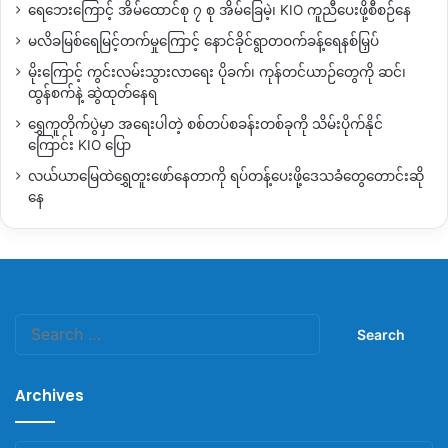
ရေဘေးကြောင့် အိမ်ထောင်စု ၇ စု အိမ်ခြေမဲ့၊ KIO ကူညီပေးဖို့စီစဉ်နေ
မလိခမြစ်ရေမြင့်တက်မှုကြောင့် နောင်ခိုင်ရွာတဝက်ခန့်ရေနစ်မြှပ်
မိုးကြောင့် ကွင်းလမ်းသွားလာရေး ပိုခက်၊ ကုန်တင်ယာဉ်တွေကို ဆင်၊
ထွန်စက်နဲ့ ဆွဲထုတ်နေရ
ရွှေကူတိုက်ပွဲမှာ အရေးပါတဲ့ စစ်တပ်စခန်းတစ်ခုကို သိမ်းပိုက်နိုင်
ကြောင်း KIO ပြော
လယ်ယာမြေထဲရွှေတူးဖော်နေတာကို ရပ်တန့်ပေးဖို့ဒေသခံတွေတောင်းဆို
နေ
Search
for:
Archives