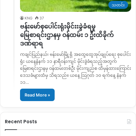
သတင်း
KNG
37
ဗန်းမော်စုပေါင်းရုံးမိုင်းးခွဲခံရမူ
မြေစာရင်းဌာနမှ ဝန်ထမ်း ၁ ဦးထိခိုက်
ဒဏ်ရာရ
ကချင်ပြည်နယ်၊ ဗန်းမော်မြို့ရှိ အထွေထွေအုပ်ချုပ်ရေး စုပေါင်း
ရုံး ယနေ့နံနက် ၁၁ နာရီဝန်းကျင် မိုင်းခွဲခံရသည့်အတွက်
မြေစာရင်းဌာနမှ ဝန်ထမ်းတစ်ဦး မိုင်းကျည်စ ထိမှန်ထားကြောင်း
ဒေသခံများထံမှ သိရသည်။ ယနေ့ သြဂုတ် ၁၀ ရက်နေ့ နံနက်
၁၁…
Read More »
Recent Posts