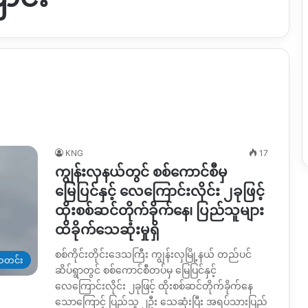
KNG
17
ကျွန်းလှနယ်တွင် စစ်ကောင်စီမှ
မြေပြင်နှင့် လေကြောင်းလိုင်း ၂ခုဖြင့်
ထိုးစစ်ဆင်တိုက်ခိုက်နေ၊ ပြည်သူများ
ထိခိုက်သေဆုံးမှုရှိ
စစ်ကိုင်းတိုင်းဒေသကြီး ကျွန်းလှမြို့နယ် တည်ပင်
တင်း
ဆိပ်ရွာတွင် စစ်ကောင်စီတပ်မှ မြေပြင်နှင့်
လေကြောင်းလိုင်း ၂ခုဖြင့် ထိုးစစ်ဆင်တိုက်ခိုက်နေ
သောကြောင့် ပြည်သူ ၂ဦး သေဆုံးပြီး အရပ်သားပြည်