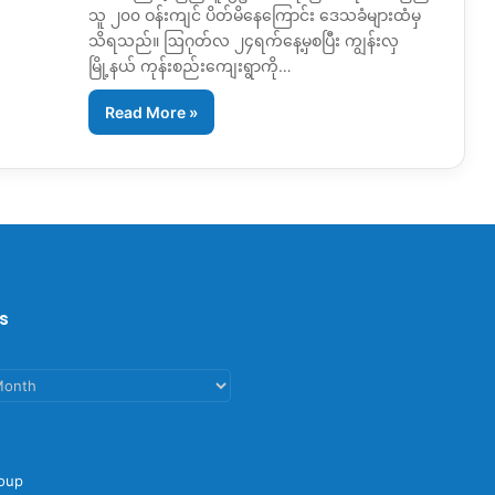
သူ ၂၀၀ ဝန်းကျင် ပိတ်မိနေကြောင်း ဒေသခံများထံမှ
သိရသည်။ ဩဂုတ်လ ၂၄ရက်နေ့မှစပြီး ကျွန်းလှ
မြို့နယ် ကုန်းစည်းကျေးရွာကို…
Read More »
s
oup