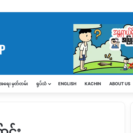
့်အရေး မှတ်တမ်း
ရုပ်သံ
ENGLISH
KACHIN
ABOUT US
ာင်း