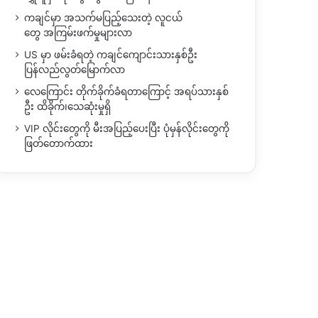
ကချင်မှာ အသက်မပြည့်သေးတဲ့ လူငယ်
တွေ အကြမ်းဖက်မှုများလာ
US မှာ ဖမ်းခံရတဲ့ ကချင်ကျောင်းသားနှစ်ဦး
ပြန်လည်လွတ်မြောက်လာ
လေကြောင်း တိုက်ခိုက်ခံရတာကြောင့် အရပ်သားနှစ်
ဦး ထိခိုက်၊သေဆုံးမှုရှိ
VIP လိုင်းတွေကို မီးအပြည့်ပေးပြီး ပုံမှန်လိုင်းတွေကို
ဖြတ်တောက်ထား