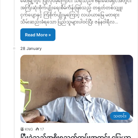
မော်မြို့တွင် ပြုလုပ်ခဲ့ကြောင်း သိရသည်။ ဗန်းမော်ခရိုင်အတွင်း
အကြီးဆုံးစိုက်ပျိုးရေးစီမံကိန်းဖြစ်သည့် တရုတ်တစ်သျှူး
ငှက်ပျောနှင့် ကြံစိုက်ပျိုးမှုကြောင့် လယ်ယာမြေ မတရား
သိမ်းဆည်းခံရသော ပြည်သူများပါဝင်ပြီး ဇန်နဝါရီလ…
Read More »
28 January
သတင်း
KNG
17
ပြီးခဲ့သည့်အစိုးရသက်တမ်းအတွင်း မြေယာ