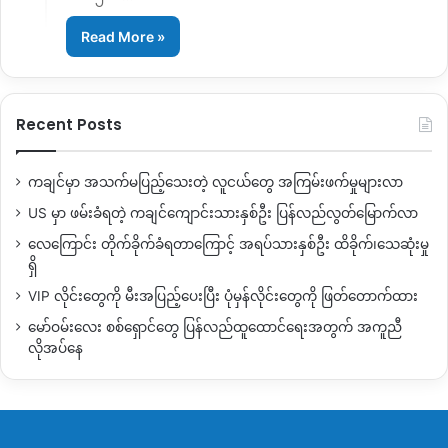
Read More »
Recent Posts
ကချင်မှာ အသက်မပြည့်သေးတဲ့ လူငယ်တွေ အကြမ်းဖက်မှုများလာ
US မှာ ဖမ်းခံရတဲ့ ကချင်ကျောင်းသားနှစ်ဦး ပြန်လည်လွတ်မြောက်လာ
လေကြောင်း တိုက်ခိုက်ခံရတာကြောင့် အရပ်သားနှစ်ဦး ထိခိုက်၊သေဆုံးမှု
ရှိ
VIP လိုင်းတွေကို မီးအပြည့်ပေးပြီး ပုံမှန်လိုင်းတွေကို ဖြတ်တောက်ထား
မော်ဝမ်းလေး စစ်ရှောင်တွေ ပြန်လည်ထူထောင်ရေးအတွက် အကူညီ
လိုအပ်နေ