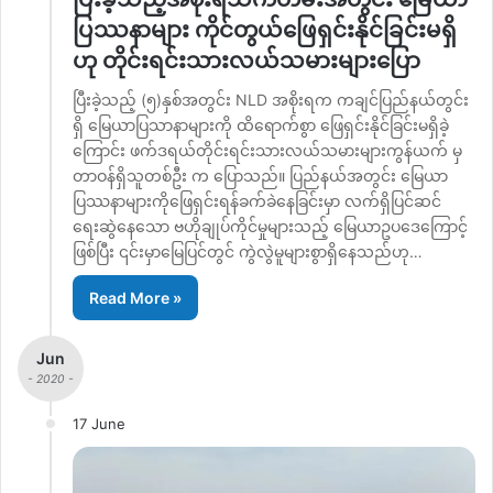
ပြဿနာများ ကိုင်တွယ်ဖြေရှင်းနိုင်ခြင်းမရှိ
ဟု တိုင်းရင်းသားလယ်သမားများပြော
ပြီးခဲ့သည့် (၅)နှစ်အတွင်း NLD အစိုးရက ကချင်ပြည်နယ်တွင်း
ရှိ မြေယာပြသာနာများကို ထိရောက်စွာ ဖြေရှင်းနိုင်ခြင်းမရှိခဲ့
ကြောင်း ဖက်ဒရယ်တိုင်းရင်းသားလယ်သမားများကွန်ယက် မှ
တာဝန်ရှိသူတစ်ဦး က ပြောသည်။ ပြည်နယ်အတွင်း မြေယာ
ပြဿနာများကိုဖြေရှင်းရန်ခက်ခဲနေခြင်းမှာ လက်ရှိပြင်ဆင်
ရေးဆွဲနေသော ဗဟိုချုပ်ကိုင်မှုများသည့် မြေယာဥပဒေကြောင့်
ဖြစ်ပြီး ၎င်းမှာမြေပြင်တွင် ကွဲလွဲမူများစွာရှိနေသည်ဟု…
Read More »
Jun
- 2020 -
17 June