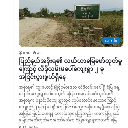
သတင်း
KNG
43
ပြည်နယ်အစိုးရ၏ လယ်ယာမြေဖော်ထုတ်မှု
ကြောင့် လီဒိုလမ်းမပေါ်ကျေးရွာ ၂ ခု
အငြင်းပွားဖွယ်ရှိနေ
အစိုးရ၏ ဟူးဟောင့်ချိုင့်ဝှမ်းဒေသ လီဒိုလမ်းမပေါ်ရှိ စံပြ ရွေ့
ပြောင်းကျေးရွာသစ်အတွက် မြေယာအသစ်ဖော်ထုတ်မှုကို
အစိုးရက နှောင်းမီကျေးရွာတွင် လုပ်ဆောင်နေသောကြောင့်
ကျေးရွာ ၂ ခုကြား ပဠိပက္ခဖြစ်လာမည့်အခြေအနေရှိနေသဖြင့်
အမြန်ဖြေရှင်းပေးရန် တောင်းဆိုနေကြသည်။ ဖားကန့်မြို့နယ်
မြေယာဖော်ထုတ်ရေးကော်မတီက စံပြကျေးရွာအတွက် မြေ
ဧက ၂၀၀…