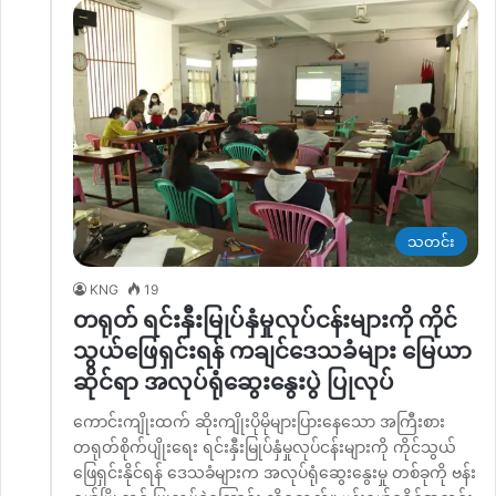
သတင်း
KNG
19
တရုတ် ရင်းနှီးမြုပ်နှံမှုလုပ်ငန်းများကို ကိုင်
သွယ်ဖြေရှင်းရန် ကချင်ဒေသခံများ မြေယာ
ဆိုင်ရာ အလုပ်ရုံဆွေးနွေးပွဲ ပြုလုပ်
ကောင်းကျိုးထက် ဆိုးကျိုးပိုမိုများပြားနေသော အကြီးစား
တရုတ်စိုက်ပျိုးရေး ရင်းနှီးမြုပ်နှံမှုလုပ်ငန်းများကို ကိုင်သွယ်
ဖြေရှင်းနိုင်ရန် ဒေသခံများက အလုပ်ရုံဆွေးနွေးမှု တစ်ခုကို ဗန်း