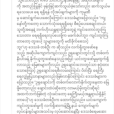
သို့သော်လည်း KNG သတင်းဌာနအနေဖြင့် အဆိုပါအချက်
ကို အတည်ပြုနိုင် ဖုန်းဖြင့်ဆက်သွယ်ခဲ့သော်လည်း ဆက်သွယ်မ
ရသေးပေ။ ရေ ရရှိရန် လိုအပ်ချက်များကို ကုမ္ပဏီ
မှ ဆောင်ရွက်ပေးစေလိုကြောင်း ဒေသခံများပြောသည်။ “ကျ
နော်တို့ကတော့ သောက်သုံးရေရရှိရေး စီစဉ်ပေးစေချင်တယ်၊
သူတို့အနေနဲ့ ဘက်ဟိုးယန္တရားကြီးတွေနဲ့ ကျင်းတောင်တူးကြ
သေးတာ၊ ရေရရှိရေးလုပ်ပေးဖို့က မခက်ခဲပါဘူး၊ ကျင်းတူးကြ
တာတော့ တူးပေါ့ သူများတွေကို မထိခိုက်စေသင့်
ဘူး”ဟု ဒေသခံ တစ်ဦး က ဆိုသည်။ လက်ရှိတူးဖော်နေ
သည့် အဆိုပါကျောက်ကျင်းသည် ဥရုချောင်းတွင်းသို့ တစ်ဝက်
နီးပါးခန့် နိုက်ယူတူးဖော်နေသည့်အပြင် ယင်းတူးဖော်မှုမှထွက်ရှိ
လာသည့် မြေစာများကိုလည်း ဥရုချောင်းဘေးတွင်သာ စုပုံထား
သောကြောင့် ဥရုချောင်းရေစီးလမ်းကြောင်း ပိတ်ပြီး ရေကြီး
ရေလျှံမှုပြသာနာများလည်းဖြစ်လာနိုင်ကြောင်း ဒေသခံများက
ပြောသည်။ “ဉရုချောင်းကို တစ်ဝက်လောက်နိုက်တူးနေတာ မြေ
ဖို့တော့လည်း ချောင်းထဲပဲဆိုတော့ လာမယ့်မိုးတွင်းဆိုရင်
အထက်ဘက်ဖြစ်တဲ့ လုံးခင်းတော့ ရေကြီးမယ့်အန္တရာယ်ရှိနိုင်
တာပေါ့”ဟု ဒေသခံတစ်ဦးက ထောက်ပြသည်။ ယင်းကျောက်
ကျင်းတူးဖော်မှုကို လက်ရှိဖားကန့်မြို့နယ် ကျောက်မျက်
လုပ်ငန်းရှင်များအသင်းမှ လုပ်ဆောင်နေပြီး ဒေသခံရေမဆေး