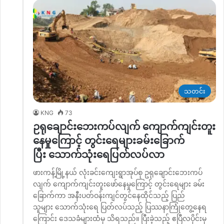
သတင်း
KNG
73
ဉရုချောင်းဘေးကပ်လျက် ကျောက်ကျင်းတူး
နေမှုကြောင့် တွင်းရေများခမ်းခြောက်
ပြီး သောက်သုံးရေပြတ်လပ်လာ
ဖားကန့်မြို့နယ် လုံးခင်းကျေးရွာအုပ်စု ဥရုချောင်းဘေးကပ်
လျက် ကျောက်ကျင်းတူးဖော်နေမှုကြောင့် တွင်းရေများ ခမ်း
ခြောက်ကာ အနီးပတ်ဝန်းကျင်တွင်နေထိုင်သည့် ပြည်
သူများ သောက်သုံးရေ ပြတ်လပ်သည့် ပြဿနာကြုံတွေ့နေရ
ကြောင်း ဒေသခံများထံမှ သိရသည်။ ပြီးခဲ့သည့် ဧပြီလပိုင်းမှ