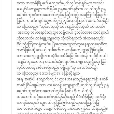
စကာ ဖားကန့်မြို့နယ် ကျောက်မျက်လုပ်ငန်းရှင်များအသင်း
မှ မှော်စီကျေးရွာဘက်ခြမ်း၊ ဉရုချောင်းနှင့်ကပ်လျက်တွင် ဥရု
ချောင်းကူးတံတားဆောက်လုပ်ရန်ဆိုသည့် အကြောင်းပြချက်
ဖြင့် ကျောက်ကျင်းတူးဖော်မှုပြုလုပ်လာကြောင်း ဒေသခံတစ်ဦး
က ပြောသည်။ “တွင်းတွေဆို ဖင်အနည်ထိုင်တဲ့ထိ ခမ်းတယ်။
အဲတော့ ထမ်းရောင်းတဲ့သူတွေရှိတယ် ၃ထမ်းတစ်ထောင်နဲ့ဝယ်
သုံးရတယ်။ တစ်ချို့ကျတော့ ဘုံဘိုင်ရှိတယ် အဲကနေလည်း
ဝိုင်းသုံးကြတာရှိတယ်။ ပြီးတော့ကျောက်တူးနေရာကမှောစီဇာ
ဘက်ခြမ်းဆိုပေမယ့် တစ်ဖက်ကမလန်းကျေးရွာနဲ့ ငြိမ်းချမ်း
သာယာကျေးရွာရှိတာ၊ အဲ့ဒီနားအိမ်ခြေ(၆၀၀)ဝန်းကျင်ရှိတယ်၊
ကျင်းတူးနေတော့ သောက်သုံးရေခမ်းတာဗျ၊ ရေရရှိရေး ပြန်
လုပ်ပေးမယ့်အစီအစဉ်လည်း မရှိဘူး”ဟု ဒေသခံတစ်ဦး
က ပြောသည်။ ဒေသခံများ၏ ပြောဆိုချက်
အရ အဆိုပါ ကျောက်ကျင်း တူးဖော်နေသည့်နေရာအနီး မှော်စီ
စာနှင့် ငြိမ်းချမ်းသာယာ၊ မလန်းကျေးရွာတို့ ဆက်သွယ်မည့် ဉရု
ချောင်းကူးတံတားဆောက်လုပ်ရန်နှင့် ဟိုတယ်ကဲ့သို့
အဆောက်အဦးဆောက်လုပ်ရန်ဆိုသည့် စီမံကိန်းဖြင့် အုတ်ရိုး
ကာရန်အတွက် တူးဖော်နေခြင်းဖြစ်သည်ဟုအကြောင်းပြ
ကာ တစ်ဖက်တွင် ကျောက်စိမ်းတူးဖော်နေကြောင်း သိရသည်။