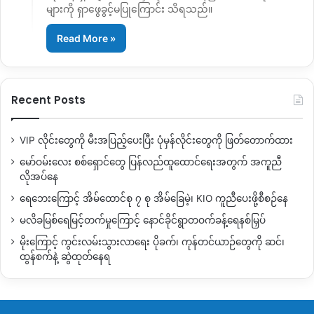
များကို ရှာဖွေခွင့်မပြုကြောင်း သိရသည်။
Read More »
Recent Posts
VIP လိုင်းတွေကို မီးအပြည့်ပေးပြီး ပုံမှန်လိုင်းတွေကို ဖြတ်တောက်ထား
မော်ဝမ်းလေး စစ်ရှောင်တွေ ပြန်လည်ထူထောင်ရေးအတွက် အကူညီ
လိုအပ်နေ
ရေဘေးကြောင့် အိမ်ထောင်စု ၇ စု အိမ်ခြေမဲ့၊ KIO ကူညီပေးဖို့စီစဉ်နေ
မလိခမြစ်ရေမြင့်တက်မှုကြောင့် နောင်ခိုင်ရွာတဝက်ခန့်ရေနစ်မြှပ်
မိုးကြောင့် ကွင်းလမ်းသွားလာရေး ပိုခက်၊ ကုန်တင်ယာဉ်တွေကို ဆင်၊
ထွန်စက်နဲ့ ဆွဲထုတ်နေရ