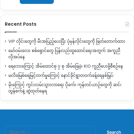
Recent Posts
VIP လိုင်းတွေကို မီးအပြည့်ပေးပြီး ပုံမှန်လိုင်းတွေကို ဖြတ်တောက်ထား
မော်ဝမ်းလေး စစ်ရှောင်တွေ ပြန်လည်ထူထောင်ရေးအတွက် အကူညီ
လိုအပ်နေ
ရေဘေးကြောင့် အိမ်ထောင်စု ၇ စု အိမ်ခြေမဲ့၊ KIO ကူညီပေးဖို့စီစဉ်နေ
မလိခမြစ်ရေမြင့်တက်မှုကြောင့် နောင်ခိုင်ရွာတဝက်ခန့်ရေနစ်မြှပ်
မိုးကြောင့် ကွင်းလမ်းသွားလာရေး ပိုခက်၊ ကုန်တင်ယာဉ်တွေကို ဆင်၊
ထွန်စက်နဲ့ ဆွဲထုတ်နေရ
Search