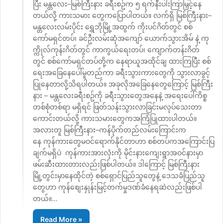
ပြီး မန္တလေး–မြစ်ကြီးနား ခရီးစဥ်က ၅ ရက်နီးပါးကြာမြှင့်နေ
တယ်လို့ ကားသမား တွေကပြောပါတယ်။ လက်ရှိ မြစ်ကြီးနား–
မန္တလေးလမ်းပိုင်း ရွှေဘိုမြို့အထွက် ကိုးပင်ဂိတ်တွင် စစ်
ကော်မရှင်တပ်၊ ခင်ဦးလမ်းဆုံအကျော် ယောက်သွားအိမ် နဲ့ ကု
က္ကိုလ်ကုန်းဂိတ်တွင် ကာကွယ်ရေးတပ်၊ ကျောက်တန်းဂိတ်
တွင် စစ်ကော်မရှင်တပ်တို့က နေရာယူအထိုင်ချ ထားကြပြီး စစ်
ရေးအခြေနေပေါ်မူတည်ကာ ခရီးသွားကားတွေကို သွားလာခွင့်
ပြုနေတာလို့သိရပါတယ်။ အခုလိုအခြေနေတွေကြောင့် မြစ်ကြီး
နား – မန္တလေးခရီးစဥ်ကို ခရီးသွားတွေအနေနဲ့ အရေးပေါ်ကိစ္စ
တစ်စုံတစ်ရာ မရှိရင် ဖြတ်သန်းသွားလာခြင်းမလုပ်သေးတာ
ကောင်းတယ်လို့ ကားသမားတွေကအကြံပြုထားပါတယ်။
အလားတူ မြစ်ကြီးနား–ကန်ပိုက်တည်လမ်းကြောင်းက
နေ ကုန်ကားတွေမဝင်ရောက်နိုင်တာဟာ စစ်တပ်ကအကြောင်းပြ
ချက်မရှိပဲ ကုန်ကားအားလုံးကို မိုင်းနားကျေးရွာအဝင်နားမှာ
ဖမ်းဆီးထားတားလည်းဖြစ်ပါတယ်။ ဒါကြောင့် မြစ်ကြီးနား
မြို့တွင်းမှာနေထိုင်တဲ့ စစ်ရှောင်ပြည်သူတွေနဲ့ ဒေသခံပြည်သူ
တွေဟာ ကုန်စျေးနှုန်းမြင့်တက်မှုဒဏ်ခံနေရဆဲလည်းဖြစ်ပါ
တယ်။…
Read More »