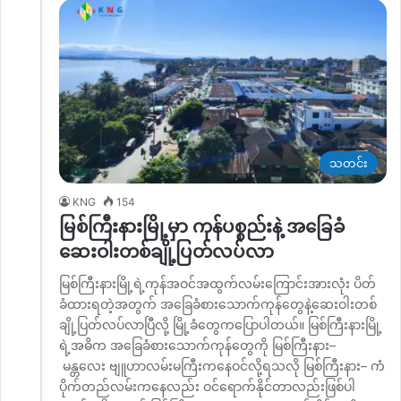
သတင်း
KNG
154
မြစ်ကြီးနားမြို့မှာ ကုန်ပစ္စည်းနဲ့ အခြေခံ
ဆေးဝါးတစ်ချို့ပြတ်လပ်လာ
မြစ်ကြီးနားမြို့ရဲ့ကုန်အဝင်အထွက်လမ်းကြောင်းအားလုံး ပိတ်
ခံထားရတဲ့အတွက် အခြေခံစားသောက်ကုန်တွေနဲ့ဆေးဝါးတစ်
ချို့ပြတ်လပ်လာပြီလို့ မြို့ခံတွေကပြောပါတယ်။ မြစ်ကြီးနားမြို့
ရဲ့အဓိက အခြေခံစားသောက်ကုန်တွေကို မြစ်ကြီးနား–
မန္တလေး ဗျူဟာလမ်းမကြီးကနေဝင်လို့ရသလို မြစ်ကြီးနား– ကံ
ပိုက်တည်လမ်းကနေလည်း ဝင်ရောက်နိုင်တာလည်းဖြစ်ပါ