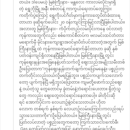
တယ်။ ဒါပေမယ့် မြစ်ကြီးနား– မန္တလေး ကားလမ်းပိုင်းမှာရှိ
တဲ့ ရွှေဘိုမြို့အနီီး စစ်တပ်နဲ့ ကာကွယ်ရေးတပ်တွေကြား
ကတိုက်ပွဲကြောင့် ရွှေကိုးပင်ဂိတ်မှာကုန်ကားတွေပိတ်ခံထားရ
တာဟာ ခုဆိုရက်ပေါင်း ၂၀ ဝန်းကျင်ကြာမြင့်လာပြီဲဖြစ်ပါတယ်။
အလားတူ မြစ်ကြီးနား– ကံပိုက်တည်လမ်းပိုင်းကနေ ဝင်လာတဲ့
ကုန်ကားတွေကိုလည်း စစ်ကောင်စီတပ်က ဗလမင်းထင်တံတား
မရောက်မှီ မိုင်းနားကျေးရွာအဝင်မှာပိတ်ပင်ထားတဲ့အတွက် မြစ်
ကြီးနားမြို့ထဲ ကုန်ကားတွေမဝင်ရောက်နိုင်တာဟာ ခုဆို နှစ်
ပတ်ဝန်းကျင်ရှိလာနေပြီဲဖြစ်ပါတယ်။ မြစ်ကြီးနားမြို့တွင်း
ကုန်ဈေးနှုန်းအခြေနေနဲ့ပတ်သက်လို့ ဈေးသည်အမျိုးသမီးတစ်
ဦးပြောတာက“ကုန်ဈေးနှုန်းတက်ချက်ကပြောမနေနဲ့။ ပစ္စည်းက
တက်တိုင်းလည်းဝယ်လို့မရပြန်ဘူး။ ပစ္စည်းကပျက်သလောက်
တော့ ပျက်ကုန်ပြီ မရှိဘူးပဲပြောတာ။ ကျမတို့ဖောက်သည်ဈေး
နဲ့ ဝယ်တဲ့သူ တွေတောင်မှ ခွဲတမ်းနဲ့ဘဲရောင်းပေးတာ။ ရှိတဲ့သူ
တွေ ကလည်း ဈေးတွေတင်ရောင်းနေတာပေါ့။ ခါတိုင်းဆို
ရင် အောက်ပိုင်းက လေယာဥ်နဲ့ဝင်သေးတယ်။ ဟိုတ
လောက တစ်ရက် နှစ်ရက် လေယာဥ်လမ်းကြောင်းကလည်းရပ်
သွားသေးတာကို။“လို့ပြောပါတယ်။ မြစ်ကြီးနားမြို့တွင်း
ပြတ်လပ်လာတဲ့ ပစ္စည်းတွေကတော့ ကြက်သား၊ငါး၊ကော်ဖီ၊
Gas တွေပြတ်လပ်နေတဲ့အပြင် နောက်ထပ် ခရမ်းချဉ်သီး၊