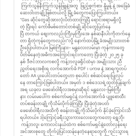
ကြက်သွန်နီ၊ကြက်သွန်ဖြူနဲ့အတူ ဖြည့်စွက်စာ၊ နို့မှုန့် နဲ့ အခြေခံ
ဆေးဝါးတချို့ဖြစ်တယ်လို့ မြို့ခံတွေကပြောကြပါတယ်။
“Gas ဆိုင်တွေဆိုအားလုံးပိတ်ထားကြပြီ ရောင်းစရာမရှိလို့
တဲ့ ပြီးရင် ကော်ဖီမစ်တောင်တစ်ချို့ဆိုင်တွေပြတ်နေ
ပြီ တကယ် စျေးကလည်းကြီးမှကြီးအေ နှစ်ဆနီးပါးကိုတက်နေ
တာ ရှိတဲ့ကုန်တွေကလည်း”လို့ နောက်ထပ်မြို့ခံအမျိုးသားတစ်
ဦးပြောပါတယ်။ မြစ်ကြီးနား– မန္တလေးလမ်းမှာ ကုန်ကားတွေ
ပိတ်မိနေတဲ့အဓိကအကြောင်းရင်းကတော့ ပြီးခဲ့တဲ့ ၂၀၂၅ ခု
နှစ် ဒီဇင်ဘာလကစလို့ ကန့်ဘလူခရိုင်ထဲမှာ အမျိုးသား ညီ
ညွှတ်ရေးအစိုးရ လက်အောက်ခံ PDF ၊ ပကဖ နဲ့ အာရက္ခတပ်
တော် AA ပူးပေါင်းတပ်တွေဟာ စုပေါင်း စစ်ဆင်ရေးပြုလုပ်
နေ တာကြောင့်ဖြစ်ပါတယ်။ အမှတ် ၁ စစ်‌ဒေသရဲ့ထုတ်ပြန်ချက်
အရ ယခုလ ဖေဖော်ဝါရီလအစမှာဆိုရင် မန္တလေး–မြစ်ကြီး
နား လမ်းမပေါ်က စစ်ကော်မရှင်နဲ့ လက်အောက်ခံ ပျူစောထီး
တပ်စခန်းတချို့ကိုသိမ်းပိုက်ခဲ့ကြပြီး ပြီးခဲ့တဲ့အပတ်
ဖေဖော်ဝါရီလအထိကို စခန်းတချို့ကိုသိမ်းပိုက် နိုင်ခဲ့ကြောင်းသိ
ရပါတယ်။ ဒါ့ကြောင့်ခရီးသွားကားလေးတွေကတော့ ရွှေဘို၊
ကန့်ဘလူ၊ ကောလင်းနယ်ထဲက စစ်ကော်မရှင်နဲ့တော်လှန်ရေး
အင်အားစုတွေ တိုက်ပွဲပြင်းထန်နေတဲ့နေရာတွေကို ကွင်းသွားရ