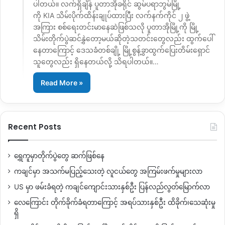
ပါတယ်။ လက်ရှိချိန် ပူတာအိုခရိုင် ဆွမ်ပရာဘွမ်မြို့
ကို KIA သိမ်းပိုက်ထိန်းချုပ်ထားပြီး လက်နက်ကိုင် ၂ ဖွဲ့
အကြား စစ်ရေးတင်းမာနေဆဲဖြစ်သလို ပူတာအိုမြို့ကို မြို့
သိမ်းတိုက်ပွဲဆင်နွှဲတော့မယ်ဆိုတဲ့သတင်းတွေလည်း ထွက်ပေါ်
နေတာကြောင့် ဒေသခံတစ်ချို့ မြို့စွန့်ခွာထွက်ပြေးတိမ်းရှောင်
သူတွေလည်း ရှိနေတယ်လို့ သိရပါတယ်။…
Read More »
Recent Posts
ရွှေကူမှာတိုက်ပွဲတွေ ဆက်ဖြစ်နေ
ကချင်မှာ အသက်မပြည့်သေးတဲ့ လူငယ်တွေ အကြမ်းဖက်မှုများလာ
US မှာ ဖမ်းခံရတဲ့ ကချင်ကျောင်းသားနှစ်ဦး ပြန်လည်လွတ်မြောက်လာ
လေကြောင်း တိုက်ခိုက်ခံရတာကြောင့် အရပ်သားနှစ်ဦး ထိခိုက်၊သေဆုံးမှု
ရှိ