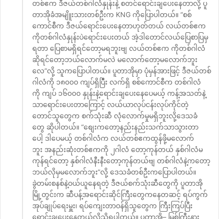
တစ်ဧက ဒီဇယ်တစ်ဂါလံနှုန်းနဲ့ စတင်ရောင်းချပေးနေတာလို့ ပူ
တာအိုခံအမျိူးသားတစ်ဦးက KNG ကိုပြောပါတယ်။ “စစ်
ကောင်စီက ဒီဇယ်ရောင်းပေးနေတာဟုတ်တယ် လယ်တစ်ဧက
ကိုတစ်ဂါလံနှုန်းပဲရောင်းပေးတယ် အဲ့ဒါတောင်လယ်ပြေစာပြမှ
ရတာ ပြေစာမရှိရင်တော့မရဘူးဗျ လယ်တစ်ဧက ကိုတစ်ဂါလံ
ဆိုရင်တော့ဘယ်လောက်မလဲ မလောက်တော့မလောက်ဘူး
လေ”လို့ သူကပြောပါတယ်။ ပူတာအိုမှာ ပုံမှန်အားဖြင့် ဒီဇယ်တစ်
ဂါလံကို ၁၈၀၀၀ ကျပ်ရှိပြီီး လက်ရှိ စစ်ကောင်စီက တစ်ဂါလံ
ကို ကျပ် ၁၆၀၀၀ နှုန်းနဲ့ရောင်းချပေးနေပေမယ့် ကန့်အသတ်နဲ့
သာရောင်းပေးတာကြောင့် လယ်ယာလုပ်ငန်းလုပ်ကိုင်တဲ့
တောင်သူတွေက စက်သုံးဆီ လုံလောက်မှုမရှိဘူးလို့ဒေသခံ
တွေ ဆိုပါတယ်။ “စျေးကတော့နည်းနည်းသက်သာသွားတာ
ပေါ့ ဒါပေမယ့် တစ်ဂါလံက လယ်တစ်ဧကထွန်ဖို့မလောက်
ဘူး အနည်းဆုံးတစ်ဧကကို ၂ဂါလံ တော့ကုန်တယ် နှစ်ဂါလံမ
ကုန်ရင်တော့ နှစ်ဂါလံနီးနီးတော့ကုန်တယ်ဗျ တစ်ဂါလံနဲ့ကတော့
ဘယ်လိုမှမလောက်ဘူး”လို့ ဒေသခံတစ်ဦးကပြောပါတယ်။
ခွဲတမ်းစနစ်နဲ့ဝယ်ယူနေရတဲ့ ဒီဇယ်စက်သုံးဆီတွေကို ပူတာအို
မြို့တွင်းက ဆီပန့်အရောင်းဆိုင်ကြီးတွေကနေတဆင့် ရပ်ကွက်
အုပ်ချုပ်ရေးမှူး၊ ရပ်ကျေးတာဝန်ရှိသူတွေက ကြီးကြပ်ပြီး
ရောင်းချပေးနေတယ်လို့သိရပါတယ်။ ပူတာအို– မြစ်ကြီးနား