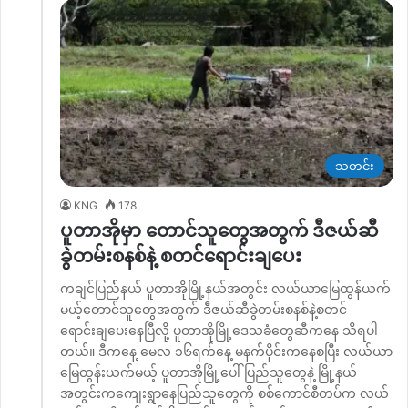
သတင်း
KNG
178
ပူတာအိုမှာ တောင်သူတွေအတွက် ဒီဇယ်ဆီ
ခွဲတမ်းစနစ်နဲ့ စတင်ရောင်းချပေး
ကချင်ပြည််နယ် ပူတာအိုမြို့နယ်အတွင်း လယ်ယာမြေထွန်ယက်
မယ့်တောင်သူတွေအတွက် ဒီဇယ်ဆီခွဲတမ်းစနစ်နဲ့စတင်
ရောင်းချပေးနေပြီလို့ ပူတာအိုမြို့ဒေသခံတွေဆီကနေ သိရပါ
တယ်။ ဒီကနေ့ မေလ ၁၆ရက်နေ့ မနက်ပိုင်းကနေစပြီး လယ်ယာ
မြေထွန်းယက်မယ့် ပူတာအိုမြို့ပေါ်ပြည်သူတွေနဲ့ မြို့နယ်
အတွင်းကကျေးရွာနေပြည်သူတွေကို စစ်ကောင်စီတပ်က လယ်