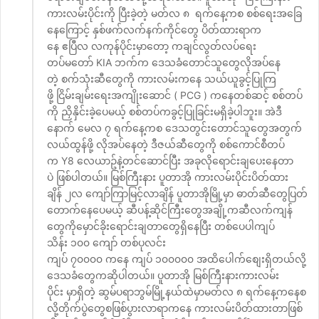
ကားလမ်းပိုင်းကို ပြီးခဲ့တဲ့ မတ်လ ၈ ရက်နေ့ကစ စစ်ရေးအခြေ
နေကြောင့် နှစ်ဖက်လက်နက်ကိုင်တွေ ပိတ်ထားရာက
နေ ဧပြီလ လကုန်ပိုင်းမှာတော့ ကချင်လွတ်လပ်ရေး
တပ်မတော် KIA ဘက်က ဒေသခံတောင်သူတွေလိုအပ်နေ
တဲ့ စက်သုံးဆီတွေကို ကားလမ်းကနေ သယ်ယူခွင့်ပြုကြ
ဖို့ ငြိမ်းချမ်းရေးအကျိုးဆောင် ( PCG ) ကနေတစ်ဆင့် စစ်တပ်
ကို ညှိနှိင်းခဲ့ပေမယ့် စစ်တပ်ကခွင့်ပြုခြင်းမရှိခဲ့ပါဘူး။ အဲဒီ
နောက် မေလ ၇ ရက်နေ့ကစ ဒေသတွင်းတောင်သူတွေအတွက်
လယ်ထွန်ဖို့ လိုအပ်နေတဲ့ ဒီဇယ်ဆီတွေကို စစ်ကောင်စီတပ်
က Y8 လေယာဥ်နဲ့တင်ဆောင်ပြီး အခုလိုရောင်းချပေးနေတာ
ပဲ ဖြစ်ပါတယ်။ မြစ်ကြီးနား ပူတာအို ကားလမ်းပိုင်းပိတ်ထား
ချိန် ၂လ ကျော်ကြာမြင့်လာချိန် ပူတာအိုမြို့မှာ ဓာတ်ဆီတွေပြတ်
တောက်နေပေမယ့် ဆီပန့်ဆိုင်ကြီးတွေအချို့ကဆီလက်ကျန်
တွေကိုမှောင်ခိုးရောင်းချတာတွေရှိနေပြီး တစ်ပေပါကျပ်
သိန်း ၁၀၀ ကျော် တစ်ပုလင်း
ကျပ် ၇၀၀၀၀ ကနေ ကျပ် ၁၀၀၀၀၀ အထိပေါက်စျေးရှိတယ်လို့
ဒေသခံတွေကဆိုပါတယ်။ ပူတာအို မြစ်ကြီးနားကားလမ်း
ပိုင်း မှာရှိတဲ့ ဆွမ်ပရာဘွမ်မြို့နယ်ထဲမှာမတ်လ ၈ ရက်နေ့ကနေစ
လို့တိုက်ပွဲတွေစဖြစ်ပွားလာရာကနေ ကားလမ်းပိတ်ထားတာဖြစ်