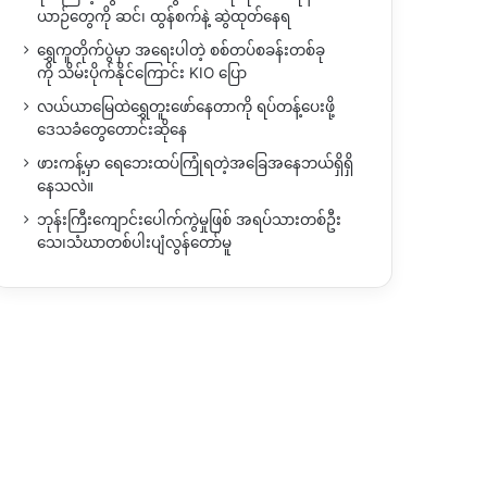
ယာဉ်တွေကို ဆင်၊ ထွန်စက်နဲ့ ဆွဲထုတ်နေရ
ရွှေကူတိုက်ပွဲမှာ အရေးပါတဲ့ စစ်တပ်စခန်းတစ်ခု
ကို သိမ်းပိုက်နိုင်ကြောင်း KIO ပြော
လယ်ယာမြေထဲရွှေတူးဖော်နေတာကို ရပ်တန့်ပေးဖို့
ဒေသခံတွေတောင်းဆိုနေ
ဖားကန့်မှာ ရေဘေးထပ်ကြုံရတဲ့အခြေအနေဘယ်ရှိရှိ
နေသလဲ။
ဘုန်းကြီးကျောင်းပေါက်ကွဲမှုဖြစ် အရပ်သားတစ်ဦး
သေ၊သံဃာတစ်ပါးပျံလွန်တော်မူ