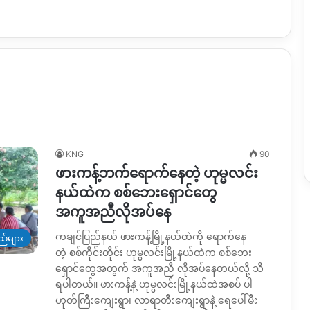
KNG
90
ဖားကန့်ဘက်ရောက်နေတဲ့ ဟုမ္မလင်း
နယ်ထဲက စစ်ဘေးရှောင်တွေ
အကူအညီလိုအပ်နေ
ကချင်ပြည်နယ် ဖားကန့်မြို့နယ်ထဲကို ရောက်နေ
ည်များ
တဲ့ စစ်ကိုင်းတိုင်း ဟုမ္မလင်းမြို့နယ်ထဲက စစ်ဘေး
ရှောင်တွေအတွက် အကူအညီ လိုအပ်နေတယ်လို့ သိ
ရပါတယ်။ ဖားကန့်နဲ့ ဟုမ္မလင်းမြို့နယ်ထဲအစပ် ပါ
ဟုတ်ကြီးကျေးရွာ၊ လာရာတီးကျေးရွာနဲ့ ရေပေါ်မီး