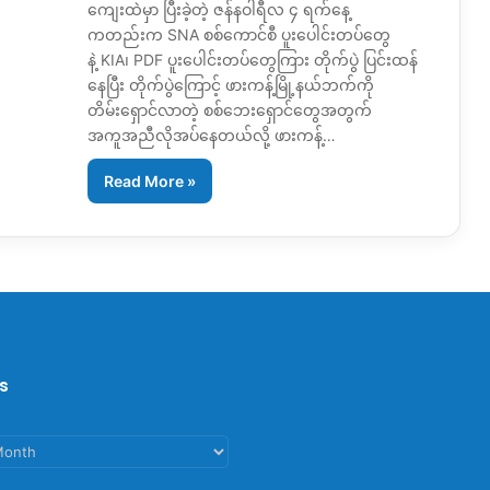
ကျေးထဲမှာ ပြီးခဲ့တဲ့ ဇန်နဝါရီလ ၄ ရက်နေ့
ကတည်းက SNA စစ်ကောင်စီ ပူးပေါင်းတပ်တွေ
နဲ့ KIA၊ PDF ပူးပေါင်းတပ်တွေကြား တိုက်ပွဲ ပြင်းထန်
နေပြီး တိုက်ပွဲကြောင့် ဖားကန့်မြို့နယ်ဘက်ကို
တိမ်းရှောင်လာတဲ့ စစ်ဘေးရှောင်တွေအတွက်
အကူအညီလိုအပ်နေတယ်လို့ ဖားကန့်…
Read More »
s