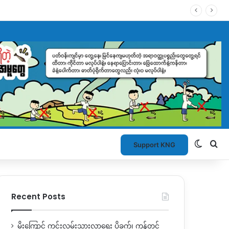
Switch
Se
Support KNG
Recent Posts
မိုးကြောင့် ကွင်းလမ်းသွားလာရေး ပိုခက်၊ ကုန်တင်