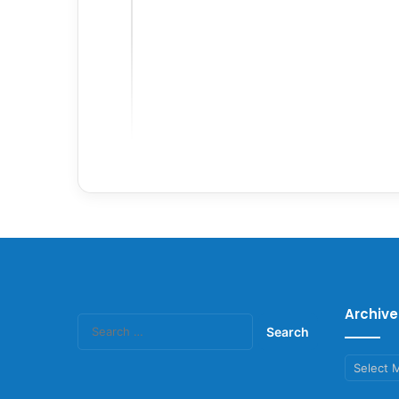
Archive
Search
for:
Archives