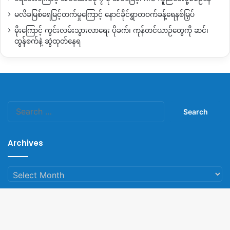
မလိခမြစ်ရေမြင့်တက်မှုကြောင့် နောင်ခိုင်ရွာတဝက်ခန့်ရေနစ်မြှပ်
မိုးကြောင့် ကွင်းလမ်းသွားလာရေး ပိုခက်၊ ကုန်တင်ယာဉ်တွေကို ဆင်၊
ထွန်စက်နဲ့ ဆွဲထုတ်နေရ
Search
for:
Archives
Archives
© Copyright 2023, All Rights Reserved |
Kachin News Group
B