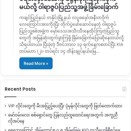
မယ်လို့ ဝါရာဇွပ်ပြည်သူ့အဖွဲ့ခြိမ်းခြောက်
ကချင်ပြည်နယ် တနိုင်းမြို့နယ် လပူခမှော်အနီးတဝိုက်
လေကြောင်းအားကိုးပြီး တိုက်ပွဲဖော်ဆောင်နေတဲ့ ဝါရာဇွပ်
ပြည်သူ့စစ်အဖွဲ့က မှော်ဒေသအသီးသီးနေထိုင်ကြတဲ့ပြည်သူ
တွေကို အမြန်ဆုံးထွက်ခွာကြဖို့ ခြိမ်းခြောက်ပြောဆိုနေတယ်လို့
သိရပါတယ်။ ပြီးခဲ့တဲ့ ဒီဇင်ဘာလ ၁၃ ရက်နေ့ကစတင်ပြီး KIA
တပ်မဟာ (၂)၊ တပ်ရင်း ၁၄ ထိန်းချုပ်နယ်မြေ…
Read More »
Recent Posts
VIP လိုင်းတွေကို မီးအပြည့်ပေးပြီး ပုံမှန်လိုင်းတွေကို ဖြတ်တောက်ထား
မော်ဝမ်းလေး စစ်ရှောင်တွေ ပြန်လည်ထူထောင်ရေးအတွက် အကူညီ
လိုအပ်နေ
ရေဘေးကြောင့် အိမ်ထောင်စု ၇ စု အိမ်ခြေမဲ့၊ KIO ကူညီပေးဖို့စီစဉ်နေ