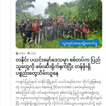
လူ့အခွင့်အရေးချိုးဖောက်မှု
KNG
290
တနိုင်း ပယင်းမှော်ဒေသမှာ စစ်တပ်က ပြည်
သူတွေကို ဖမ်းဆီးရိုက်နက်ပြီး တန်ဖိုးရှိ
ပစ္စည်းတွေသိမ်းယူနေ
ကချင်ပြည်နယ် တနိုင်းမြို့နယ် ပယင်းမှော်ဒေသ တိုက်ပွဲဖြစ်နေ
တဲ့ လပူမှော်(Lapu Maw)နဲ့ ဝိုင်လော(Wai Law)မှော်တွေမှာ
စစ်ကြောင်းထိုး ဝင်ရောက်နေတဲ့ စစ်တပ်နဲ့ ပြည်သူ့စစ်အဖွဲ့တွေ
က မှော်ဒေသတွင်းကျန်ရှိနေတဲ့ ပြည်သူတွေကို ဖမ်းဆီးရိုက်နက်
ပြီး တန်ဖိုးရှိပစ္စည်းတွေကို လိုက်လံသိမ်းယူပေးနေတယ်လို့ မှော်