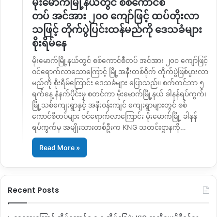
မိုးမောက်မြို့နယ်တွင် စစ်ကောင်စီ
တပ် အင်အား ၂၀၀ ကျော်ဖြင့် ထပ်တိုးလာ
သဖြင့် တိုက်ပွဲပြင်းထန်မည်ကို ဒေသခံများ
စိုးရိမ်နေ
မိုးမောက်မြို့နယ်တွင် စစ်ကောင်စီတပ် အင်အား ၂၀၀ ကျော်ဖြင့်
ဝင်ရောက်လာသောကြောင့် မြို့အနီးတစ်ဝိုက် တိုက်ပွဲဖြစ်ပွားလာ
မည်ကို စိုးရိမ်ကြောင်း ဒေသခံများ ပြောသည်။ စက်တင်ဘာ ၅
ရက်နေ့ နံနက်ပိုင်းမှ စတင်ကာ မိုးမောက်မြို့နယ် ခါနန်ရပ်ကွက်၊
မြို့သစ်ကျေးရွာနှင့် အနီးဝန်းကျင် ကျေးရွာများတွင် စစ်
ကောင်စီတပ်များ ဝင်ရောက်လာကြောင်း မိုးမောက်မြို့ ခါနန်
ရပ်ကွက်မှ အမျိုးသားတစ်ဦးက KNG သတင်းဌာနကို…
Read More »
Recent Posts