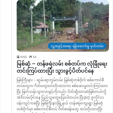
လူ့အခွင့်အရေး ချိုးဖောက်မှု မှတ်တမ်း
KNG
54
မြစ်ဆုံ – တန်ဖရဲလမ်း စစ်တပ်က လုံခြုံရေး
တင်းကြပ်ထားပြီး သွားခွင့်ပိတ်ပင်နေ
မြစ်ကြီးနား – ဆွမ်ပရာဘွမ်လမ်း မြစ်ဆုံတစ်ဝိုက် စစ်ကောင်စီ
တပ်တွေက ဂိတ်တွေထပ်တိုးထားကာ စစ်ဆေးမှုတင်းကြပ်ထား
ပြီး ဖြတ်သန်းသွားလာခွင့်ကိုလည်း ပိတ်ဆို့ထားဆဲဖြစ်တယ်လို့
အဲဒီလမ်းပိုင်းနေ ပြည်သူတွေပြောပါတယ်။ ပြီးခဲ့တဲ့ ဇူလိုင်လ
ဝန်းကျင်ကစပြီး မြစ်ကြီးနားမြို့နယ် တန်ဖရဲကျေးရွာ မြစ်ဆုံ
တစ်ဝိုက်မှာ စစ်ကောင်စီတပ် ဂိတ်စခန်းတွေ ထပ်တိုးထားပြီး