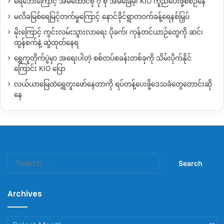
ရေဘေးကြောင့် အိမ်ထောင်စု ၇ စု အိမ်ခြေမဲ့၊ KIO ကူညီပေးဖို့စီစဉ်နေ
မလိခမြစ်ရေမြင့်တက်မှုကြောင့် နောင်ခိုင်ရွာတဝက်ခန့်ရေနစ်မြှပ်
မိုးကြောင့် ကွင်းလမ်းသွားလာရေး ပိုခက်၊ ကုန်တင်ယာဉ်တွေကို ဆင်၊
ထွန်စက်နဲ့ ဆွဲထုတ်နေရ
ရွှေကူတိုက်ပွဲမှာ အရေးပါတဲ့ စစ်တပ်စခန်းတစ်ခုကို သိမ်းပိုက်နိုင်
ကြောင်း KIO ပြော
လယ်ယာမြေထဲရွှေတူးဖော်နေတာကို ရပ်တန့်ပေးဖို့ဒေသခံတွေတောင်းဆို
နေ
Search
for:
Archives
Archives