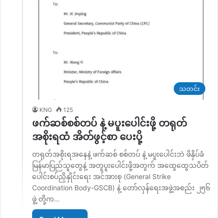
သတင်း
KNG
125
ဖက်ဆစ်စစ်တပ် နဲ့ မပူးပေါင်းဖို့ တရုတ်
အစိုးရထံ အိတ်ဖွင့်စာ ပေးပို့
တရုတ်အစိုးရအနေနဲ့ ဖက်ဆစ် စစ်တပ် နဲ့ မပူးပေါင်းဘဲ ဖိနှိပ်ခံ
မြန်မာပြည်သူတွေနဲ့ အတူပူးပေါင်းဖို့အတွက် အထွေထွေသပိတ်
ပေါင်းစပ်ညှိနှိုင်းရေး အင်အားစု (General Strike
Coordination Body-GSCB) နဲ့ တော်လှန်ရေးအဖွဲ့အစည်း ၂၅၆
ဖွဲ့ တို့က…