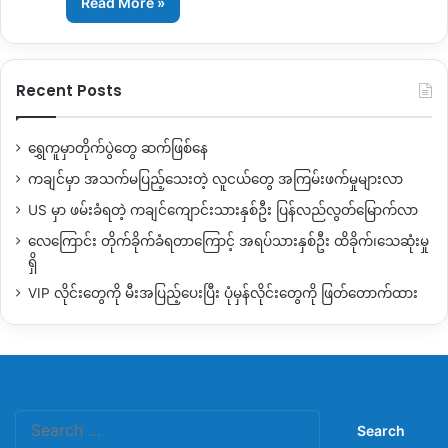
Read More »
Recent Posts
ရွှေကူမှာတိုက်ပွဲတွေ ဆက်ဖြစ်နေ
ကချင်မှာ အသက်မပြည့်သေးတဲ့ လူငယ်တွေ အကြမ်းဖက်မှုများလာ
US မှာ ဖမ်းခံရတဲ့ ကချင်ကျောင်းသားနှစ်ဦး ပြန်လည်လွတ်မြောက်လာ
လေကြောင်း တိုက်ခိုက်ခံရတာကြောင့် အရပ်သားနှစ်ဦး ထိခိုက်၊သေဆုံးမှု
ရှိ
VIP လိုင်းတွေကို မီးအပြည့်ပေးပြီး ပုံမှန်လိုင်းတွေကို ဖြတ်တောက်ထား
Search
for: