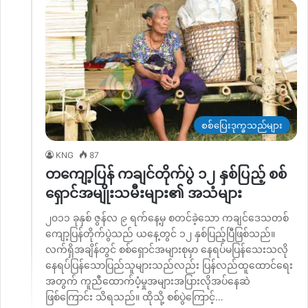
စစ်ပြေးဒုက္ခသည်များ
KNG
87
တကျော့ပြန် ကချင်တိုက်ပွဲ ၁၂ နှစ်ပြည့် စစ်
ရှောင်အမျိုးသမီးများ၏ အသံများ
၂၀၁၁ ခုနှစ် ဇွန်လ ၉ ရက်နေ့မှ စတင်ခဲ့သော ကချင်ဒေသတစ်
ကျော့ပြန်တိုက်ပွဲသည် ယနေ့တွင် ၁၂ နှစ်ပြည့်ပြီဖြစ်သည်။
လက်ရှိအချိန်တွင် စစ်ရှောင်အများစုမှာ နေရပ်မပြန်သေးသလို
နေရပ်ပြန်သောပြည်သူများသည်လည်း ပြန်လည်ထူထောင်ရေး
အတွက် ကူညီထောက်ပံ့မှုအများအပြားလိုအပ်နေဆဲ
ဖြစ်ကြောင်း သိရသည်။ ထိုသို့ စစ်ပွဲကြောင့်…