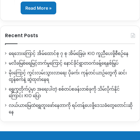
Read More »
Recent Posts
ရေဘေးကြောင့် အိမ်ထောင်စု ၇ စု အိမ်ခြေမဲ့၊ KIO ကူညီပေးဖို့စီစဉ်နေ
မလိခမြစ်ရေမြင့်တက်မှုကြောင့် နောင်ခိုင်ရွာတဝက်ခန့်ရေနစ်မြှပ်
မိုးကြောင့် ကွင်းလမ်းသွားလာရေး ပိုခက်၊ ကုန်တင်ယာဉ်တွေကို ဆင်၊
ထွန်စက်နဲ့ ဆွဲထုတ်နေရ
ရွှေကူတိုက်ပွဲမှာ အရေးပါတဲ့ စစ်တပ်စခန်းတစ်ခုကို သိမ်းပိုက်နိုင်
ကြောင်း KIO ပြော
လယ်ယာမြေထဲရွှေတူးဖော်နေတာကို ရပ်တန့်ပေးဖို့ဒေသခံတွေတောင်းဆို
နေ