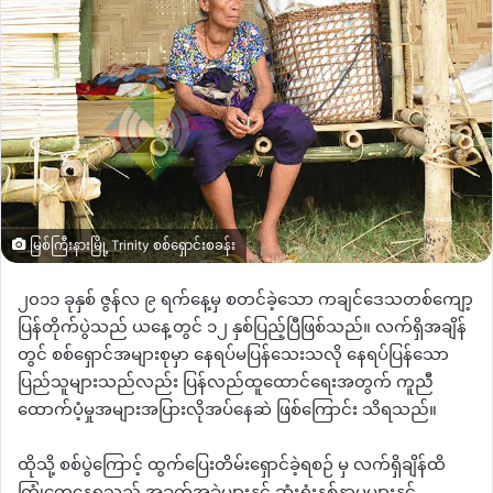
မြစ်ကြီးနားမြို့ Trinity စစ်ရှောင်းစခန်း
၂၀၁၁ ခုနှစ် ဇွန်လ ၉ ရက်နေ့မှ စတင်ခဲ့သော ကချင်ဒေသတစ်ကျော့
ပြန်တိုက်ပွဲသည် ယနေ့တွင် ၁၂ နှစ်ပြည့်ပြီဖြစ်သည်။ လက်ရှိအချိန်
တွင် စစ်ရှောင်အများစုမှာ နေရပ်မပြန်သေးသလို နေရပ်ပြန်သော
ပြည်သူများသည်လည်း ပြန်လည်ထူထောင်ရေးအတွက် ကူညီ
ထောက်ပံ့မှုအများအပြားလိုအပ်နေဆဲ ဖြစ်ကြောင်း သိရသည်။
ထိုသို့ စစ်ပွဲကြောင့် ထွက်ပြေးတိမ်းရှောင်ခဲ့ရစဉ်
မှ
လက်ရှိချိန်ထိ
ကြုံတွေ့နေရသည့် အခက်အခဲများနှင့်
ဆုံးရှုံးနစ်နာမှုများနှင့်