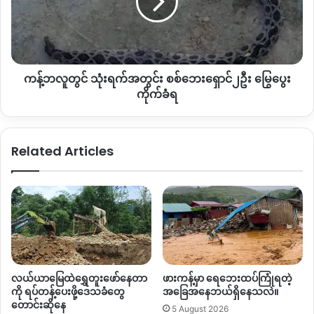
“ကျွန်မတို့က ဘာတွေဘဲဖြစ်ဖြစ် သူများတွေနဲ့ ရင်ဘောင်မတန်းနိုင်
အခက်
သုံး
ခဲ
ရက်
တဲ့အတွက်အခက်အခဲတွေအများကြီးရှိတယ်။
ပညာဆက် မသင်
ဖြစ်
အတွင်း
တော့တဲ့လူငယ်တွေနဲ့ မိခင်တော်တော်များများ
စစ်ရှောင်စခန်းမှာဘဲ
နေ
စစ်
ကလေးတွေကို ကြည့်ပြီး နေတာဆိုတော့ စားဝတ်နေရေး
ဘေး
အတွက်
တစ်နိုင်တပိုင်လုပ်နိုင်မဲ့ အမြင်ဖွင့်
ကန့်ဘလူတွင် သုံးရက်အတွင်း စစ်ဘေးရှောင်၂ဦး မြွေပွေး
ရှောင်၂ဦး
သင်တန်း‌တွေ
အသက်မွေးဝမ်းကြောင်းနဲ့ ပက်သတ်တဲ့
သင်တန်း
မြွေပွေး
ကိုက်ခံရ
တွေ ဖွင့်ပေးစေချင်တယ်”
ကိုက်
ခံရ
Related Articles
Copy URL
လယ်ယာမြေထဲရွှေတူးဖော်နေတာ
ဖားကန့်မှာ ရေဘေးထပ်ကြုံရတဲ့
ကို ရပ်တန့်ပေးဖို့ဒေသခံတွေ
အခြေအနေဘယ်ရှိနေသလဲ။
တောင်းဆိုနေ
5 August 2026