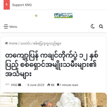
Support KNG
Switch
Se
Menu
Home
/
သတင်း
/
စစ်ပြေးဒုက္ခသည်များ
တကျော့ပြန် ကချင်တိုက်ပွဲ ၁၂ နှစ်
ပြည့် စစ်ရှောင်အမျိုးသမီးများ၏
အသံများ
Send
KNG
9 June 2023
88
1 minute read
an
email