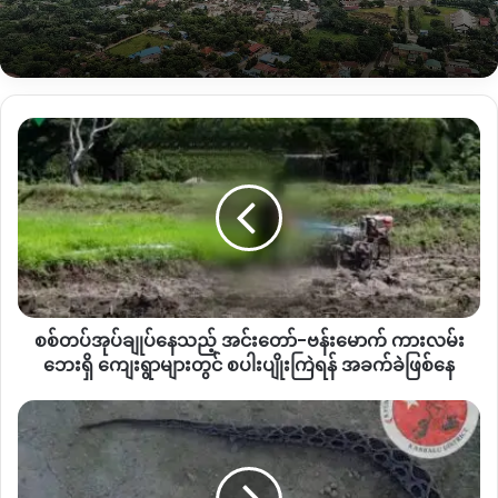
တတ်ဘူး သူများဆီက ပိုက်ဆံချေးပြီး ကလေးတွေကို ကျောင်း
ထားခဲ့ရတယ်၊ တကယ်လို့ နေရပ်ပြန်လို့ရမယ်ဆိုရင်
နေအိမ်တွေ
ဆောက်ယူချင်တယ်၊ ရေမီးအစုံနဲ့
”
ကွတ်ခိုင်၊ နမ့်ဖက်ကာ စစ်ရှောင်စခန်းမှ
အမျိုးသမီး
စစ်တပ်
အုပ်ချုပ်
“ကျွန်မတို့ စစ်ရှောင်စခန်းမှာဘဲ နေတာကြာလာတဲ့အတွက် ကျွန်မတို့
နေ
ကလေးတွေ လူငယ်တွေကပညာရေးပိုင်းမှာ စိတ်၀င်စားမှု နည်းလာ
သည့် အင်း
တော်-
တယ်၊ စစ်ကောင်စီကဖွင့်တဲ့ကျောင်းမှာလည်း မတက်ချင်ကြဘူး၊
ဗန်း
အသင်းတော်ကဖွင့်တဲ့ နေရာမှာ တက်ဖို့ကလည်း ငွေကြေးမတက်
မောက်
နိုင်ပြန်ဘူး။
အဲ့လိုမျိုးအခက်အခဲတွေရှိတယ်၊ ကျွန်မတို့ နေရပ်မှာ
ကား
လည်း မပြန်တာကြာတော့ ချုံတွေထူနေပြီ ပြန်ရင်လည်း အစကနေ
လမ်း
ပြန်လုပ်ရမယ်၊ ကျွန်မတို့က စားဝတ်နေရေးအတွက်
စိုက်ခင်းကို
စစ်တပ်အုပ်ချုပ်နေသည့် အင်းတော်-ဗန်းမောက် ကားလမ်း
ဘေး
တစ်နိုင်တပိုင် လုပ်ကြတယ်လေ၊ နိုင်ငံရေးတွေပြန်ကောင်းရင်တော့
ရှိ
ဘေးရှိ ကျေးရွာများတွင် စပါးပျိုးကြဲရန် အခက်ခဲဖြစ်နေ
ကျေးရွာ
အရမ်းပြန်ချင်တယ်”
များ
ကန့်
တွင် စပါး
ဘ
မြစ်ကြီးနား၊ ပလန
စစ်ရှောင်ရွာမှ
အမျိုးသမီး
ပျိုးကြဲ
လူ
ရန်
တွင်