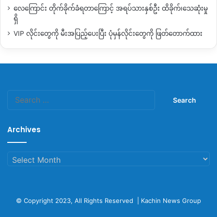
လေကြောင်း တိုက်ခိုက်ခံရတာကြောင့် အရပ်သားနှစ်ဦး ထိခိုက်၊သေဆုံးမှု
ရှိ
VIP လိုင်းတွေကို မီးအပြည့်ပေးပြီး ပုံမှန်လိုင်းတွေကို ဖြတ်တောက်ထား
Search
for:
Archives
Archives
© Copyright 2023, All Rights Reserved |
Kachin News Group