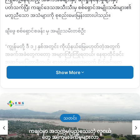
ပတ်သက်ပြီး
ကချင်ဒေသအသီးသီးမှ စစ်ရှောင်အမျိုးသမီးများ၏
မတူညီသော အသံများကို စုစည်းမေးမြန်းထားပါသည်။
ချီဖွေ စစ်ရှောင်စခန်း မှ အမျိုးသမီးတစ်ဦး
“
ကျွန်မတို့ ဒီ ၁၂ နှစ်အတွင်း ကိုယ့်နယ်မြေမဟုတ်တဲ့အတွက်
အခက်အခဲတွေကတော့
အများကြီးကြုံရတယ်၊ နေရာထိုင်ခင်း
အဆင်မပြေတာရှိတယ်၊
စားဝတ်နေရေးအတွက် စိုက်ခင်းတွေ
လုပ်စားဖို့ကလည်း ကိုယ်ပိုင်တာဘာမှ မရှိဘူးလေ၊
အခုနောက်ပိုင်း
Show More
ဆို ကုန်ဈေးနှုန်းတွေ
တက်လာတဲ့အတွက် ဝယ်စားဖို့လည်း ခက်လာ
တယ်၊ ကျွန်မတို့လည်း နေရပ်ကို
အရမ်းပြန်ချင်နေပြီဟုတ်တယ်
”
မံစီ
စစ်ရှောင်စခန်းမှ အမျိုးသမီးတစ်ဦး
“
စပြီးတော့ စစ်ရှောင်လာကတည်းက ဘာမှ မသယ်လာနိုင်ခဲ့ဘူး၊
သတင်း
ကိုယ်လွတ်ရုန်းပြီးပဲ
ပြေးလာခဲ့ရတာ အိမ်ကနေ ဘာမှ သယ်မလာနိုင်
ကချင်မှာ အသက်မပြည့်သေးတဲ့ လူငယ်
ဘူး၊ ဘယ်လိုတွေ ဖြတ်သန်းလာခဲ့ရတယ်ဆိုတာတောင် မပြောပြ
တွေ အကြမ်းဖက်မှုများလာ