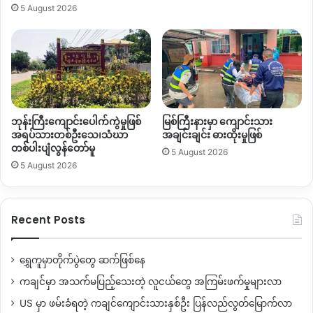
5 August 2026
ဘုန်းကြီးကျောင်းပေါက်ကွဲမှုဖြစ်
မြစ်ကြီးနားမှာ ကျောင်းသား
အရပ်သားတစ်ဦးသေ၊သံဃာ
အချင်းချင်း ဓားထိုးမှုဖြစ်
တစ်ပါးပျံလွန်တော်မူ
5 August 2026
5 August 2026
Recent Posts
ရွှေကူမှာတိုက်ပွဲတွေ ဆက်ဖြစ်နေ
ကချင်မှာ အသက်မပြည့်သေးတဲ့ လူငယ်တွေ အကြမ်းဖက်မှုများလာ
US မှာ ဖမ်းခံရတဲ့ ကချင်ကျောင်းသားနှစ်ဦး ပြန်လည်လွတ်မြောက်လာ