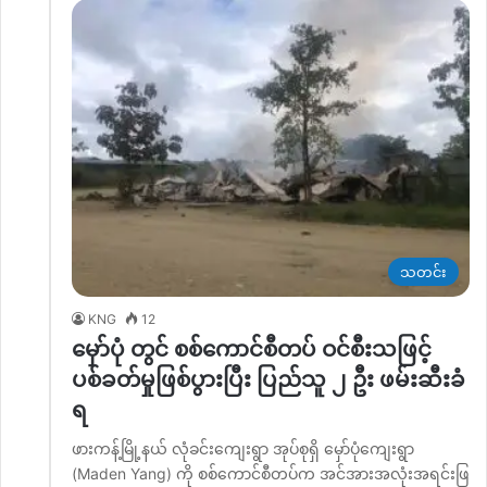
သတင်း
KNG
12
မှော်ပုံ တွင် စစ်ကောင်စီတပ် ဝင်စီးသဖြင့်
ပစ်ခတ်မှုဖြစ်ပွားပြီး ပြည်သူ ၂ ဦး ဖမ်းဆီးခံ
ရ
ဖားကန့်မြို့နယ် လုံခင်းကျေးရွာ အုပ်စုရှိ မှော်ပုံကျေးရွာ
(Maden Yang) ကို စစ်ကောင်စီတပ်က အင်အားအလုံးအရင်းဖြ