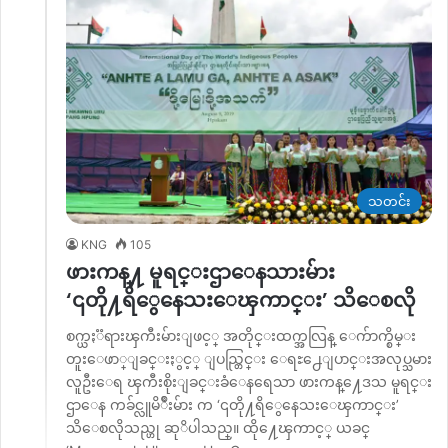
သတင်း
KNG
105
ဖားကန္႔ မူရင္းဌာေနသားမ်ား
‘၎တို႔ရိွေနေသးေၾကာင္း’ သိေစလို
စက္ယႏၱရားၾကီးမ်ားျဖင့္ အတိုင္းထက္အလြန္ ေက်ာက္စိမ္း
တူးေဖာ္ျခင္းႏွင့္ ျပည္တြင္း ေရႊ႕ေျပာင္းအလုပ္သမား
လူဦးေရ ၾကီးစိုးျခင္းခံေနရေသာ ဖားကန္႔ေဒသ မူရင္း
ဌာေန ကခ်င္လူမိ်ဳးမ်ား က ‘၎တို႔ရိွေနေသးေၾကာင္း’
သိေစလိုသည္ဟု ဆုိပါသည္။ ထို႔ေၾကာင့္ ယခင္