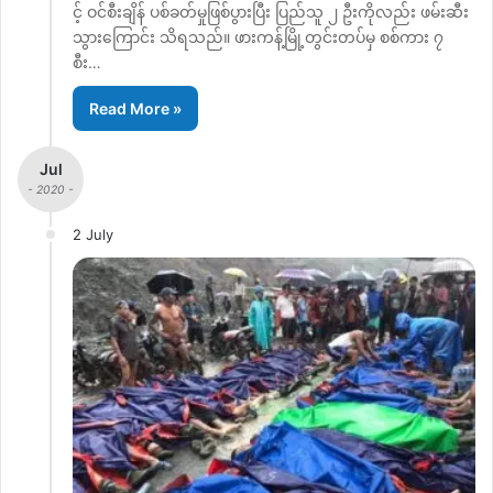
င့် ဝင်စီးချိန် ပစ်ခတ်မှုဖြစ်ပွားပြီး ပြည်သူ ၂ ဦးကိုလည်း ဖမ်းဆီး
သွားကြောင်း သိရသည်။ ဖားကန့်မြို့တွင်းတပ်မှ စစ်ကား ၇
စီး…
Read More »
Jul
- 2020 -
2 July