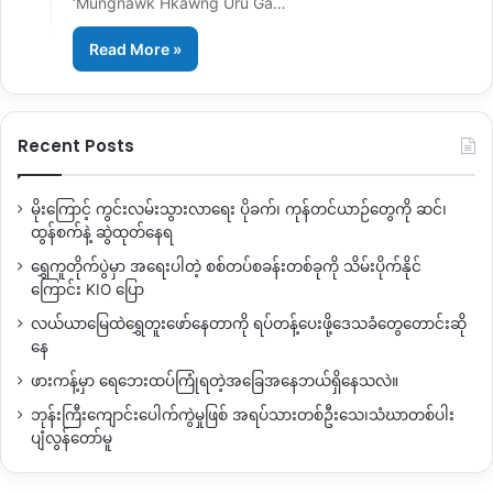
‘Mungnawk Hkawng Uru Ga…
Read More »
Recent Posts
မိုးကြောင့် ကွင်းလမ်းသွားလာရေး ပိုခက်၊ ကုန်တင်ယာဉ်တွေကို ဆင်၊
ထွန်စက်နဲ့ ဆွဲထုတ်နေရ
ရွှေကူတိုက်ပွဲမှာ အရေးပါတဲ့ စစ်တပ်စခန်းတစ်ခုကို သိမ်းပိုက်နိုင်
ကြောင်း KIO ပြော
လယ်ယာမြေထဲရွှေတူးဖော်နေတာကို ရပ်တန့်ပေးဖို့ဒေသခံတွေတောင်းဆို
နေ
ဖားကန့်မှာ ရေဘေးထပ်ကြုံရတဲ့အခြေအနေဘယ်ရှိနေသလဲ။
ဘုန်းကြီးကျောင်းပေါက်ကွဲမှုဖြစ် အရပ်သားတစ်ဦးသေ၊သံဃာတစ်ပါး
ပျံလွန်တော်မူ