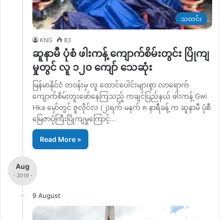
သတင်း
KNG
83
ဆူနာမီ ပုံစံ ဖါးကန့် ကျောက်စိမ်းတွင်း ပြိုကျ
မှုတွင် လူ ၁၂၀ ကျော် သေဆုံး
မြန်မာနိုင်ငံ တဝန်းမှ လူ ထောင်ပေါင်းများစွာ လာရောက်
ကျောက်စိမ်းတူးဖော်နေကြသည့် ကချင်ပြည်နယ် ဖါးကန့် Gwi
Hka မှော်တွင် ဇူလိုင်လ (၂)ရက် မနက် ၈ နာရီခန့် က ဆူနာမီ ပုံစီ
မြေဇာပုံကြီးပြိုကျမှုကြောင့်…
Read More »
Aug
- 2019 -
9 August