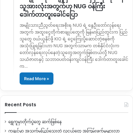
သူအားလုံးအတွက်ဟု NUG ဝန်ကြီး
ဒေါက်တာတူးခေါင်ပြော
အမျိုးသားညီညွတ်ရေးအစိုးရ NUG ရဲ့ နွေဦးတော်လှန်ရေး
အတွက် အထူးငွေတိုက်စာချုပ်တွေကို မြန်မာပြည်တွင်းက ပြည်
သူတွေ ဝယ်ယူနိုင်ဖို့ KIO ရဲ့ ငွေကြေးပို့ဆောင်တဲ့စနစ်ကို
အသုံးပြုရခြင်းဟာ NUG အတွက်သာမက တစ်နိုင်ငံလုံးက
တော်လှန်ရေးလုပ်နေတဲ့သူတွေအတွက်ဖြစ်တယ်လို့ NUG
သယံဇာတနှင့် သဘာဝပတ်ဝန်းကျင်ဝန်ကြီး ဒေါက်တာတူးခေါင်
က…
Read More »
Recent Posts
ရွှေကူမှာတိုက်ပွဲတွေ ဆက်ဖြစ်နေ
ကချင်မှာ အသက်မပြည့်သေးတဲ့ လူငယ်တွေ အကြမ်းဖက်မှုများလာ