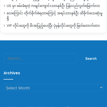
US မှာ ဖမ်းခံရတဲ့ ကချင်ကျောင်းသားနှစ်ဦး ပြန်လည်လွတ်မြောက်လာ
လေကြောင်း တိုက်ခိုက်ခံရတာကြောင့် အရပ်သားနှစ်ဦး ထိခိုက်၊သေဆုံးမှု
ရှိ
VIP လိုင်းတွေကို မီးအပြည့်ပေးပြီး ပုံမှန်လိုင်းတွေကို ဖြတ်တောက်ထား
Search
for:
Archives
Archives