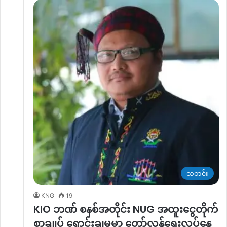
သတင်း
KNG
19
KIO ဘဏ် စနစ်အတိုင်း NUG အထူးငွေတိုက်
စာချုပ် ရောင်းချမှုမှာ တော်လှန်ရေးလုပ်နေ