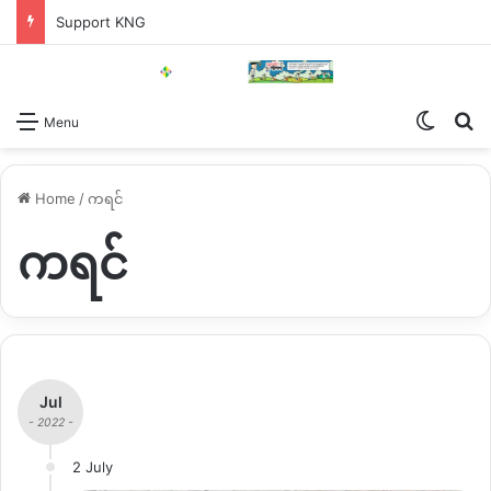
Support KNG
Switch
Se
Menu
Home
/
ကရင်
ကရင်
Jul
- 2022 -
2 July