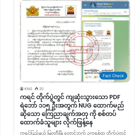
Fact Check
KNG
20
ကရင် တိုက်ပွဲတွင် ကျဆုံးသွားသော PDF
ရဲဘော် ၁၁၅ ဦးအတွက် NUG ထောက်မည်
ဆိုသော ကြေညာချက်အတု ကို စစ်တပ်
ထောက်ခံသူများ လိုက်ဖြန့်နေ
ကရင်ပြည်နယ် မြဝတီမြို့တောင်ဘက် ဥကရစ်ထ တိုက်ပွဲတွင်