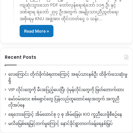
ကျဆုံးသွားသော PDF တော်လှန်ရေးရဲဘော် ၁၁၅ ဦး နှင့်
ဒဏ်ရာရ ရဲဘော် ၂၇၄ ဦးအတွက် အမျိုးသားညီညွတ်ရေး
အစိုးရမှ KNU အဖွဲ့အား ထိုင်းဘတ်ငွေ ၁ သန်း…
Read More »
Recent Posts
လေကြောင်း တိုက်ခိုက်ခံရတာကြောင့် အရပ်သားနှစ်ဦး ထိခိုက်၊သေဆုံးမှု
ရှိ
VIP လိုင်းတွေကို မီးအပြည့်ပေးပြီး ပုံမှန်လိုင်းတွေကို ဖြတ်တောက်ထား
မော်ဝမ်းလေး စစ်ရှောင်တွေ ပြန်လည်ထူထောင်ရေးအတွက် အကူညီ
လိုအပ်နေ
ရေဘေးကြောင့် အိမ်ထောင်စု ၇ စု အိမ်ခြေမဲ့၊ KIO ကူညီပေးဖို့စီစဉ်နေ
မလိခမြစ်ရေမြင့်တက်မှုကြောင့် နောင်ခိုင်ရွာတဝက်ခန့်ရေနစ်မြှပ်