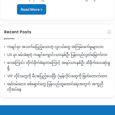
Read More »
Recent Posts
ကချင်မှာ အသက်မပြည့်သေးတဲ့ လူငယ်တွေ အကြမ်းဖက်မှုများလာ
US မှာ ဖမ်းခံရတဲ့ ကချင်ကျောင်းသားနှစ်ဦး ပြန်လည်လွတ်မြောက်လာ
လေကြောင်း တိုက်ခိုက်ခံရတာကြောင့် အရပ်သားနှစ်ဦး ထိခိုက်၊သေဆုံးမှု
ရှိ
VIP လိုင်းတွေကို မီးအပြည့်ပေးပြီး ပုံမှန်လိုင်းတွေကို ဖြတ်တောက်ထား
မော်ဝမ်းလေး စစ်ရှောင်တွေ ပြန်လည်ထူထောင်ရေးအတွက် အကူညီ
လိုအပ်နေ