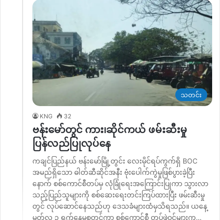
သတင်း
KNG
32
ဗန်းမော်တွင် ကား၊ဆိုင်ကယ် ဖမ်းဆီးမှု
ပြန်လည်ပြုလုပ်နေ
ကချင်ပြည်နယ် ဗန်းမော်မြို့တွင်း လေးမိုင်ရပ်ကွက်ရှိ BOC
အမည်ရှိသော ဓါတ်ဆီဆိုင်အနီး ဗုံးပေါက်ကွဲမှုဖြစ်ပွားခဲ့ပြီး
နောက် စစ်ကောင်စီတပ်မှ လုံခြုံရေးအကြောင်းပြုကာ သွားလာ
သည့်ပြည်သူများကို စစ်ဆေးရေးတင်းကြပ်ထားပြီး ဖမ်းဆီးမှု
တွင် လုပ်ဆောင်နေသည်ဟု ဒေသခံများထံမှသိရသည်။ ယနေ့
မတ်လ ၃ ရက်နေ့မှစတင်ကာ စစ်ကောင်စီ တပ်ဖွဲ့ဝင်များက…