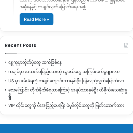
အစိုးရနှင့် ကချင်လွတ်မြောက်ရေးအဖွဲ့…
Read More »
Recent Posts
ရွှေကူမှာတိုက်ပွဲတွေ ဆက်ဖြစ်နေ
ကချင်မှာ အသက်မပြည့်သေးတဲ့ လူငယ်တွေ အကြမ်းဖက်မှုများလာ
US မှာ ဖမ်းခံရတဲ့ ကချင်ကျောင်းသားနှစ်ဦး ပြန်လည်လွတ်မြောက်လာ
လေကြောင်း တိုက်ခိုက်ခံရတာကြောင့် အရပ်သားနှစ်ဦး ထိခိုက်၊သေဆုံးမှု
ရှိ
VIP လိုင်းတွေကို မီးအပြည့်ပေးပြီး ပုံမှန်လိုင်းတွေကို ဖြတ်တောက်ထား