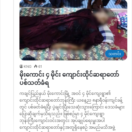
သတင်း
KNG
61
မိုးကောင်း ၄ မိုင်း ကျောင်းထိုင်ဆရာတော်
ပစ်သတ်ခံရ
ကချင်ပြည်နယ် မိုးကောင်းမြို့ အဝင် ၄ မိုင်ကျေးရွာ၏
ကျောင်းထိုင်ဆရာတော်ဘုန်းကြီး ယနေ့ည ၈နာရီဝန်းကျင်ခန့်
တွင် ပစ်ခတ်ခံရပြီး ပွဲချင်းပြီးသေဆုံးသွားကြောင်း ဒေသခံများ
ပြောဆိုချက်မှသိရသည်။ ဖြစ်စဉ်မှာ ၄ မိုင်ကျေးရွာ
ဘုန်းကြီးကျောင်းဝင်းအတွင်း အုပ်ချုပ်ရေးမှူးအပါ
ကျောင်းထိုင်ဆရာတော်နှင့်အတူရှိနေစဉ် အမည်မသိအဖွဲ့