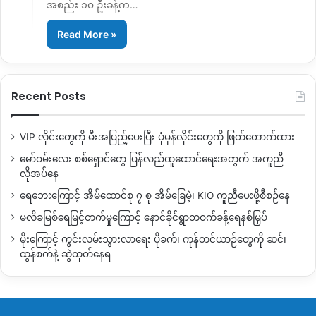
အစည်း ၁၀ ဦးခန့်က…
Read More »
Recent Posts
VIP လိုင်းတွေကို မီးအပြည့်ပေးပြီး ပုံမှန်လိုင်းတွေကို ဖြတ်တောက်ထား
မော်ဝမ်းလေး စစ်ရှောင်တွေ ပြန်လည်ထူထောင်ရေးအတွက် အကူညီ
လိုအပ်နေ
ရေဘေးကြောင့် အိမ်ထောင်စု ၇ စု အိမ်ခြေမဲ့၊ KIO ကူညီပေးဖို့စီစဉ်နေ
မလိခမြစ်ရေမြင့်တက်မှုကြောင့် နောင်ခိုင်ရွာတဝက်ခန့်ရေနစ်မြှပ်
မိုးကြောင့် ကွင်းလမ်းသွားလာရေး ပိုခက်၊ ကုန်တင်ယာဉ်တွေကို ဆင်၊
ထွန်စက်နဲ့ ဆွဲထုတ်နေရ