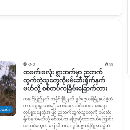
KNG
59
တခက်၊ခလုံး ရွာဘက်မှာ ညဘက်
ထွက်တဲ့သူတွေကိုဖမ်းဆီးရိုက်နှက်
မယ်လို့ စစ်တပ်ကခြိမ်းခြောက်ထား
ကချင်ပြည်နယ် တနိုင်းမြို့နယ် ရှင်ဗွေယန်မြို့နယ်ခွဲထဲ
က ကျေးရွာတစ်ချို့မှာ စစ်ကောင်စီတပ်က စစ်ရေး
တင်း
လှုပ်ရှားနေတဲ့အပြင် ညဘက်ထွက်သူတွေကို ဖမ်းဆီး
ရိုက်နှက်မယ်လို့ စစ်တပ်က ပြောဆိုထားတယ်ကြောင်း
ဒေသခံတွေက ပြောပါတယ်။ ရှင်ဗွေယန်မြို့နယ်ခွဲထဲ