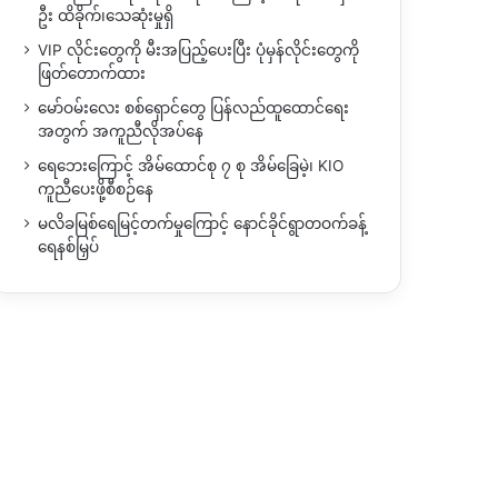
ဦး ထိခိုက်၊သေဆုံးမှုရှိ
VIP လိုင်းတွေကို မီးအပြည့်ပေးပြီး ပုံမှန်လိုင်းတွေကို
ဖြတ်တောက်ထား
မော်ဝမ်းလေး စစ်ရှောင်တွေ ပြန်လည်ထူထောင်ရေး
အတွက် အကူညီလိုအပ်နေ
ရေဘေးကြောင့် အိမ်ထောင်စု ၇ စု အိမ်ခြေမဲ့၊ KIO
ကူညီပေးဖို့စီစဉ်နေ
မလိခမြစ်ရေမြင့်တက်မှုကြောင့် နောင်ခိုင်ရွာတဝက်ခန့်
ရေနစ်မြှပ်