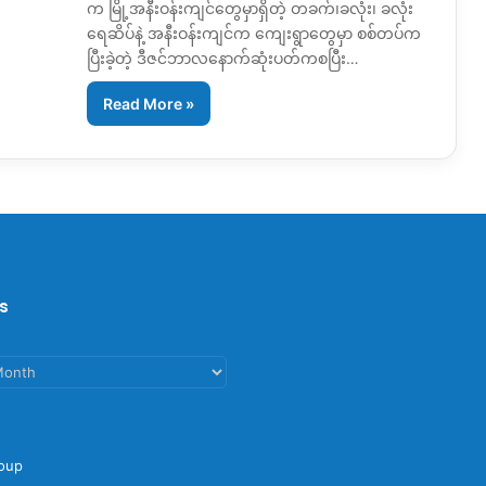
က မြို့အနီးဝန်းကျင်တွေမှာရှိတဲ့ တခက်၊ခလုံး၊ ခလုံး
ရေဆိပ်နဲ့ အနီးဝန်းကျင်က ကျေးရွာတွေမှာ စစ်တပ်က
ပြီးခဲ့တဲ့ ဒီဇင်ဘာလနောက်ဆုံးပတ်ကစပြီး…
Read More »
s
oup