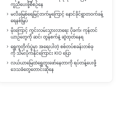
ကူညီပေးဖို့စီစဉ်နေ
မလိခမြစ်ရေမြင့်တက်မှုကြောင့် နောင်ခိုင်ရွာတဝက်ခန့်
ရေနစ်မြှပ်
မိုးကြောင့် ကွင်းလမ်းသွားလာရေး ပိုခက်၊ ကုန်တင်
ယာဉ်တွေကို ဆင်၊ ထွန်စက်နဲ့ ဆွဲထုတ်နေရ
ရွှေကူတိုက်ပွဲမှာ အရေးပါတဲ့ စစ်တပ်စခန်းတစ်ခု
ကို သိမ်းပိုက်နိုင်ကြောင်း KIO ပြော
လယ်ယာမြေထဲရွှေတူးဖော်နေတာကို ရပ်တန့်ပေးဖို့
ဒေသခံတွေတောင်းဆိုနေ