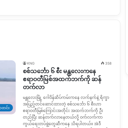
KNG
358
စစ်သင်္ဘော ၆ စီး မန္တလေးကနေ
ဧရာဝတီမြစ်အထက်ဘက်ကို ဆန်
တက်လာ
မန္တလေးမြို့ ဂေါဝိန်ဆိပ်ကမ်းကနေ လက်နက်နဲ့ ရိက္ခာ
အပြည့်တင်ဆောင်ထားတဲ့ စစ်သင်္ဘော ၆ စီးဟာ
တင်း
ဧရာဝတီမြစ်ကြောင်းအတိုင်း အထက်ဘက်ကို ဦး
တည်ပြီး ဆန်တက်လာနေတယ်လို့ ဝက်လက်ကာ
ကွယ်ရေးတပ်ဖွဲ့တွေဆီကနေ သိရပါတယ်။ အဲဒီ