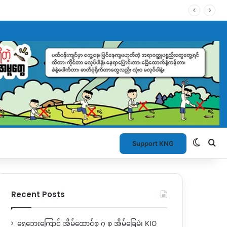
Switch
Se
Support KNG
Recent Posts
ရေဘေးကြောင့် အိမ်ထောင်စု ၇ စု အိမ်ခြေမဲ့၊ KIO