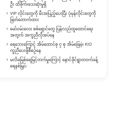
ဦး ထိခိုက်၊သေဆုံးမှုရှိ
VIP လိုင်းတွေကို မီးအပြည့်ပေးပြီး ပုံမှန်လိုင်းတွေကို
ဖြတ်တောက်ထား
မော်ဝမ်းလေး စစ်ရှောင်တွေ ပြန်လည်ထူထောင်ရေး
အတွက် အကူညီလိုအပ်နေ
ရေဘေးကြောင့် အိမ်ထောင်စု ၇ စု အိမ်ခြေမဲ့၊ KIO
ကူညီပေးဖို့စီစဉ်နေ
မလိခမြစ်ရေမြင့်တက်မှုကြောင့် နောင်ခိုင်ရွာတဝက်ခန့်
ရေနစ်မြှပ်