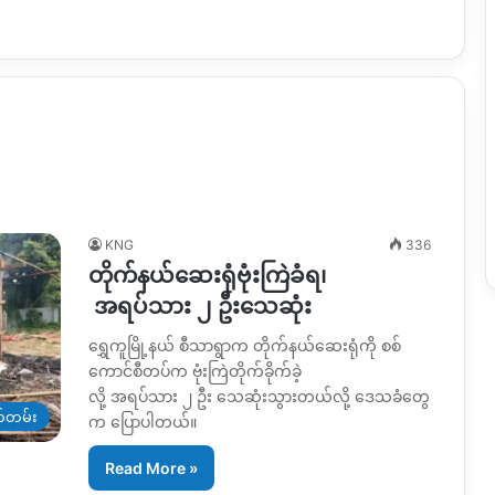
KNG
336
တိုက်နယ်ဆေးရုံဗုံးကြဲခံရ၊
အရပ်သား ၂ ဦးသေဆုံး
ရွှေကူမြို့နယ် စီသာရွာက တိုက်နယ်ဆေးရုံကို စစ်
ကောင်စီတပ်က ဗုံးကြဲတိုက်ခိုက်ခဲ့
လို့ အရပ်သား ၂ ဦး သေဆုံးသွားတယ်လို့ ဒေသခံတွေ
တ်တမ်း
က ပြောပါတယ်။
Read More »