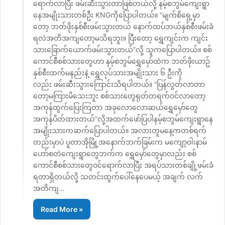
ရောက်လာပြီး ဖမ်းဆီးသွားတာဖြစ်တယ်လို့ နမ့်စဘွမ်ကျေးရွာ
နေအမျိုးသားတစ်ဦး KNGကိုပြောပါတယ်။ “မျက်စိရှေ့မှာ
တော့ ဘတ်ဖိုးနှစ်စီးဖမ်းသွားတယ် နောက်ထပ်ဘယ်နှစ်စီးဖမ်းခံ
ရလဲအတိအကျတော့မသိရဘူး။ ပြီးတော့ ရွှေကျင်းက ကျင်း
သားခြောက်ယောက်ဖမ်းသွားတယ်”လို့ သူကပြောပါတယ်။ စစ်
ကောင်စီစစ်သားတွေဟာ နမ့်စဘွမ်ရွှေမှော်ထဲက ဘတ်ဖိုးယာဥ်
နှစ်စီးထက်မနည်းနဲ့ ရွှေလုပ်သားအမျိုးသား ၆ ဦးကို
လည်း ဖမ်းဆီးသွားကြောင်းသိရပါတယ်။ “ပြန်လွတ်လာတာ
တော့မကြားမိသေးဘူး စစ်သားတွေရုတ်တရက်ဝင်လာတော့
အကုန်ထွက်ပြေးကြတာ အခုလောလောဆယ်ရွှေမှော်တွေ
အကုန်ပိတ်ထားတယ်”လို့အထက်ဖော်ပြပါနမ့်စဘွမ်ကျေးရွာနေ
အမျိုးသားကဆက်ပြောပါတယ်။ အလားတူမနေ့ကတစ်ရက်
တည်းမှာပဲ ပူတာအိုမြို့အနောက်ဘက်ခြမ်းက မကျော့ဝါ၊နာမ်
ဟော်စတဲကျေးရွာတွေဘက်က ရွှေမှော်တွေမှာလည်း စစ်
ကောင်စီစစ်သားတွေဝင်ရောက်လာပြီး အရပ်သားတစ်ချို့ဖမ်းခံ
ရတာရှိတယ်လို့ သတင်းထွက်ပေါ်နေပေမယ့် အချက် လက်
အတိကျ…
Read More »