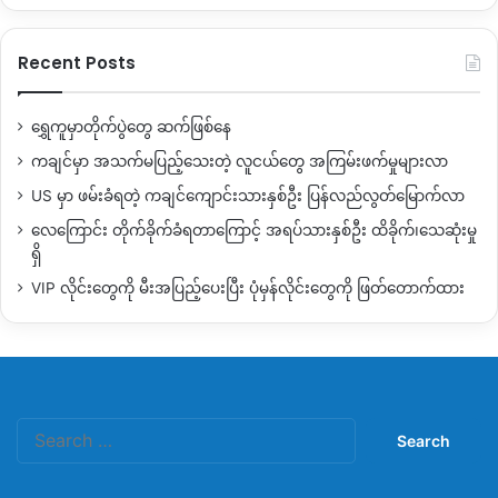
Recent Posts
ရွှေကူမှာတိုက်ပွဲတွေ ဆက်ဖြစ်နေ
ကချင်မှာ အသက်မပြည့်သေးတဲ့ လူငယ်တွေ အကြမ်းဖက်မှုများလာ
US မှာ ဖမ်းခံရတဲ့ ကချင်ကျောင်းသားနှစ်ဦး ပြန်လည်လွတ်မြောက်လာ
လေကြောင်း တိုက်ခိုက်ခံရတာကြောင့် အရပ်သားနှစ်ဦး ထိခိုက်၊သေဆုံးမှု
ရှိ
VIP လိုင်းတွေကို မီးအပြည့်ပေးပြီး ပုံမှန်လိုင်းတွေကို ဖြတ်တောက်ထား
Search
for: