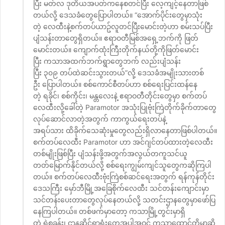
ပြီး မတ်လ ဒုတိယအပတ်ကနေစတင်ပြီး လေ့ကျင့်နေတာဖြစ်
တယ်လို့ ဒေသခံတွေပြောပါတယ်။ “အောက်ပိုင်းတွေမှာသုံး
တဲ့ လေထီးနဲ့စက်တပ်ယာဥ်လူတင်ပြီးမောင်းတဲ့ဟာ စမ်းသပ်ပြီး
ပျံသန်းတာတွေရှိတယ်။ ဧရာဝတီမြစ်အရှေ့ဘက်ကို ဖြတ်
မောင်းတယ်။ ကျောက်ထုံးကြီးတိုက်နယ်တို့ကိုဖြတ်မောင်း
ပြီး ကသာအထက်ဘက်ရွာတွေဘက် လည်းပျံသန်း
ပြီး ၃၀၉ တပ်ထဲဆင်းသွားတယ်”လို့ ဒေသခံအမျိုးသားတစ်
ဦး ပြောပါတယ်။ စစ်ကောင်စီတပ်ဟာ စစ်ရေးပြင်းထန်နေ
တဲ့ ရခိုင်၊ စစ်ကိုင်း၊ မန္တလေးနဲ့ ဧရာဝတီတိုင်းတွေမှာ စက်တပ်
လေထီးလို့ခေါ်တဲ့ Paramotor အသုံးပြုဗုံးကြဲတိုက်ခိုက်တာတွေ
လုပ်ဆောင်လာတဲ့အတွက် ကာကွယ်ရေးတပ်နဲ့
အရပ်သား ထိခိုက်သေဆုံးမှုတွေလည်းရှိလာနေတာဖြစ်ပါတယ်။
စက်တပ်လေထီး Paramotor ဟာ အင်ဂျင်တပ်ထားတဲ့လေထီး
တစ်မျိုးဖြစ်ပြီး ပျံသန်းဖို့အတွက်အလွယ်တကူသင်ယူ
တတ်မြောက်နိုင်တယ်လို့ စစ်ရေးကျွမ်းကျင်သူတွေကဆိုကြပါ
တယ်။ စက်တပ်လေထီးဗုံးကြဲစစ်ဆင်ရေးအတွက် ရန်ကုန်တိုင်း
ဒေသကြီး မှော်ဘီမြို့အခြေစိုက်လေထီး သင်တန်းကျောင်းမှာ
သင်တန်းပေးတာတွေလုပ်နေတယ်လို့ သတင်းဌာနတွေမှာဖော်ပြ
နေကြပါတယ်။ တစ်ဖက်မှာတော့ ကသာမြို့တွင်းမှာရှိ
တဲ့ ရဲစခန်း၊ ဌာနဆိုင်ရာရုံးတွေအပါအဝင် ကသာထောင်တို့မှာဆို