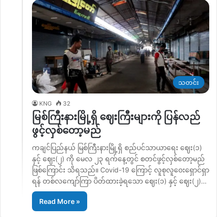
သတင်း
KNG
32
မြစ်ကြီးနားမြို့ရှိ ဈေးကြီးများကို ပြန်လည်
ဖွင့်လှစ်တော့မည်
ကချင်ပြည်နယ် မြစ်ကြီးနားမြို့ရှိ စည်ပင်သာယာရေး ဈေး(၁)
နှင့် ဈေး(၂) ကို မေလ ၂၃ ရက်နေ့တွင် စတင်ဖွင့်လှစ်တော့မည်
ဖြစ်ကြောင်း သိရသည်။ Covid-19 ကြောင့် လူစုလူဝေးရှောင်ရှာ
ရန် တစ်လကျော်ကြာ ပိတ်ထားခဲ့ရသော ဈေး(၁) နှင့် ဈေး(၂)…
Read More »