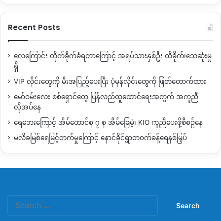
Recent Posts
လေကြောင်း တိုက်ခိုက်ခံရတာကြောင့် အရပ်သားနှစ်ဦး ထိခိုက်၊သေဆုံးမှု
ရှိ
VIP လိုင်းတွေကို မီးအပြည့်ပေးပြီး ပုံမှန်လိုင်းတွေကို ဖြတ်တောက်ထား
မော်ဝမ်းလေး စစ်ရှောင်တွေ ပြန်လည်ထူထောင်ရေးအတွက် အကူညီ
လိုအပ်နေ
ရေဘေးကြောင့် အိမ်ထောင်စု ၇ စု အိမ်ခြေမဲ့၊ KIO ကူညီပေးဖို့စီစဉ်နေ
မလိခမြစ်ရေမြင့်တက်မှုကြောင့် နောင်ခိုင်ရွာတဝက်ခန့်ရေနစ်မြှပ်
Search
for: