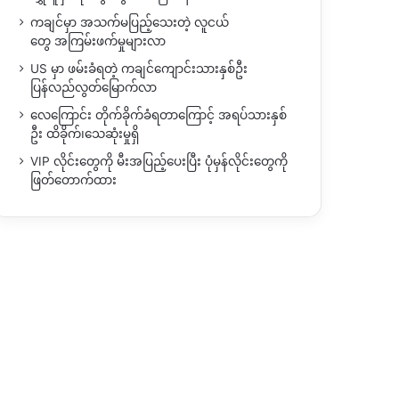
ကချင်မှာ အသက်မပြည့်သေးတဲ့ လူငယ်
တွေ အကြမ်းဖက်မှုများလာ
US မှာ ဖမ်းခံရတဲ့ ကချင်ကျောင်းသားနှစ်ဦး
ပြန်လည်လွတ်မြောက်လာ
လေကြောင်း တိုက်ခိုက်ခံရတာကြောင့် အရပ်သားနှစ်
ဦး ထိခိုက်၊သေဆုံးမှုရှိ
VIP လိုင်းတွေကို မီးအပြည့်ပေးပြီး ပုံမှန်လိုင်းတွေကို
ဖြတ်တောက်ထား