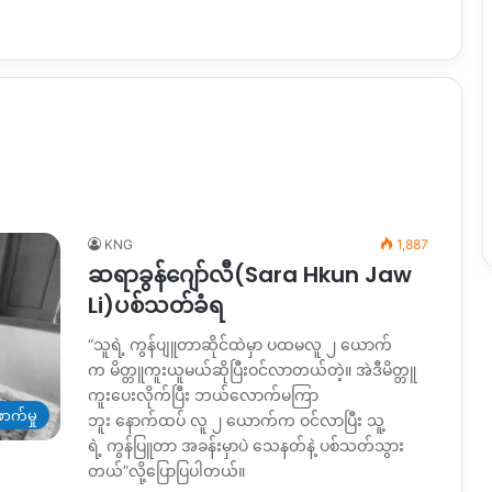
KNG
1,887
ဆရာခွန်ဂျော်လီ(Sara Hkun Jaw
Li)ပစ်သတ်ခံရ
“သူရဲ့ ကွန်ပျူတာဆိုင်ထဲမှာ ပထမလူ ၂ ယောက်
က မိတ္တူကူးယူမယ်ဆိုပြီးဝင်လာတယ်တဲ့။ အဲဒီမိတ္တူ
ကူးပေးလိုက်ပြီး ဘယ်လောက်မကြာ
ာက်မှု
ဘူး နောက်ထပ် လူ ၂ ယောက်က ဝင်လာပြီး သူ့
ရဲ့ ကွန်ပြူတာ အခန်းမှာပဲ သေနတ်နဲ့ ပစ်သတ်သွား
တယ်”လို့ပြောပြပါတယ်။