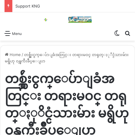
Support KNG
Switch
Se
Menu
Home
/
တစ္သွ်ဴးငွက္ေပ်ာျခံအတြင္း တရားမဝင္ တရုတ္ႏုိင္ငံသားမ်ား
မရွိဟု ဝန္ၾကီးခ်ဳပ္ေျပာ
တစ္သွ်ဴးငွက္ေပ်ာျခံအ
တြင္း တရားမဝင္ တရု
တ္ႏုိင္ငံသားမ်ား မရွိဟု
ဝန္ၾကီးခ်ဳပ္ေျပာ