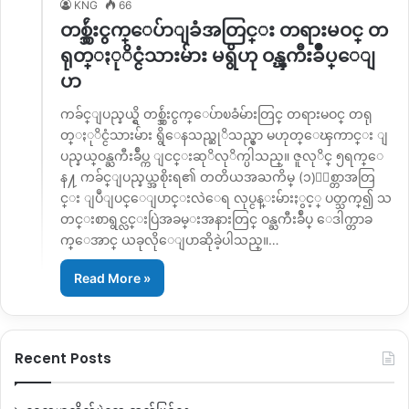
KNG
66
တစ္သွ်ဴးငွက္ေပ်ာျခံအတြင္း တရားမဝင္ တ
ရုတ္ႏုိင္ငံသားမ်ား မရွိဟု ဝန္ၾကီးခ်ဳပ္ေျ
ပာ
ကခ်င္ျပည္နယ္ရွိ တစ္သွ်ဴးငွက္ေပ်ာၿခံမ်ားတြင္ တရားမဝင္ တရု
တ္ႏုိင္ငံသားမ်ား ရွိေနသည္ဆုိသည္မွာ မဟုတ္ေၾကာင္း ျ
ပည္နယ္ဝန္ႀကီးခ်ဳပ္က ျငင္းဆုိလုိက္ပါသည္။ ဇူလုိင္ ၅ရက္ေ
န႔ ကခ်င္ျပည္နယ္အစိုးရ၏ တတိယအႀကိမ္ (၁)ႏွစ္တာအတြ
င္း ျပဳျပင္ေျပာင္းလဲေရ လုပ္ငန္းမ်ားႏွင့္ ပတ္သက္၍ သ
တင္းစာရွင္လင္းပြဲအခမ္းအနားတြင္ ဝန္ႀကီးခ်ဳပ္ ေဒါက္တာခ
က္ေအာင္ ယခုလိုေျပာဆိုခဲ့ပါသည္။…
Read More »
Recent Posts