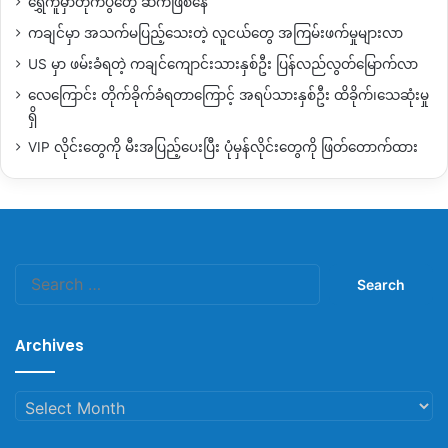
ရွှေကူမှာတိုက်ပွဲတွေ ဆက်ဖြစ်နေ
ကချင်မှာ အသက်မပြည့်သေးတဲ့ လူငယ်တွေ အကြမ်းဖက်မှုများလာ
US မှာ ဖမ်းခံရတဲ့ ကချင်ကျောင်းသားနှစ်ဦး ပြန်လည်လွတ်မြောက်လာ
လေကြောင်း တိုက်ခိုက်ခံရတာကြောင့် အရပ်သားနှစ်ဦး ထိခိုက်၊သေဆုံးမှု
ရှိ
VIP လိုင်းတွေကို မီးအပြည့်ပေးပြီး ပုံမှန်လိုင်းတွေကို ဖြတ်တောက်ထား
Search
for:
Archives
Archives