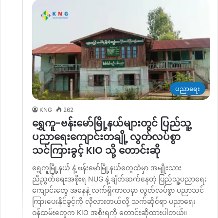
ပညာရေး
KNG
262
ရွှေကူ-ဗန်းမော်မြို့နယ်များတွင် ပြည်သူ့
ပညာရေးကျောင်းတချို့ လွတ်လပ်စွာ
သင်ကြားခွင့် KIO သို့ တောင်းဆို
ရွှေကူမြို့နယ် နဲ့ ဗန်းမော်မြို့နယ်တွေထဲမှာ အမျိုးသား
ညီညွတ်ရေးအစိုးရ NUG နဲ့ ချိတ်ဆက်နေတဲ့ ပြည်သူ့ပညာရေး
ကျောင်းတွေ အနေနဲ့ လက်ရှိကာလမှာ လွတ်လပ်စွာ ပညာသင်
ကြားပေးနိုင်ခွင့်ကို လိုလားတယ်လို့ သက်ဆိုင်ရာ ပညာရေး
ဝန်ထမ်းတွေက KIO အစိုးရကို တောင်းဆိုထားပါတယ်။