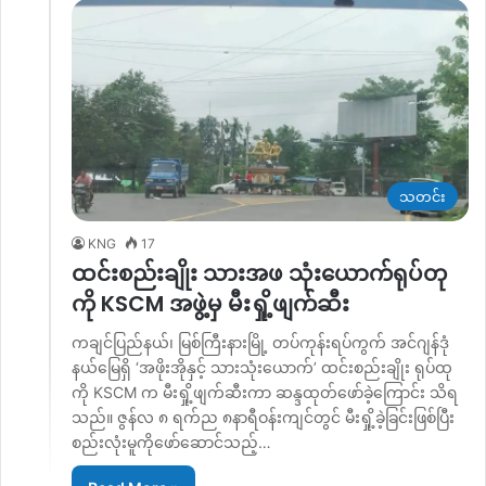
သတင်း
KNG
17
ထင်းစည်းချိုး သားအဖ သုံးယောက်ရုပ်တု
ကို KSCM အဖွဲ့မှ မီးရှို့ဖျက်ဆီး
ကချင်ပြည်နယ်၊ မြစ်ကြီးနားမြို့ တပ်ကုန်းရပ်ကွက် အင်ဂျန်ဒုံ
နယ်မြေရှိ ‘အဖိုးအိုနှင့် သားသုံးယောက်’ ထင်းစည်းချိုး ရုပ်ထု
ကို KSCM က မီးရှို့ဖျက်ဆီးကာ ဆန္ဒထုတ်ဖော်ခဲ့ကြောင်း သိရ
သည်။ ဇွန်လ ၈ ရက်ည ၈နာရီဝန်းကျင်တွင် မီးရှို့ခဲ့ခြင်းဖြစ်ပြီး
စည်းလုံးမူကိုဖော်ဆောင်သည့်…