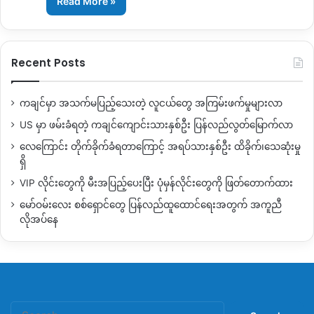
Read More »
Recent Posts
ကချင်မှာ အသက်မပြည့်သေးတဲ့ လူငယ်တွေ အကြမ်းဖက်မှုများလာ
US မှာ ဖမ်းခံရတဲ့ ကချင်ကျောင်းသားနှစ်ဦး ပြန်လည်လွတ်မြောက်လာ
လေကြောင်း တိုက်ခိုက်ခံရတာကြောင့် အရပ်သားနှစ်ဦး ထိခိုက်၊သေဆုံးမှု
ရှိ
VIP လိုင်းတွေကို မီးအပြည့်ပေးပြီး ပုံမှန်လိုင်းတွေကို ဖြတ်တောက်ထား
မော်ဝမ်းလေး စစ်ရှောင်တွေ ပြန်လည်ထူထောင်ရေးအတွက် အကူညီ
လိုအပ်နေ
Search