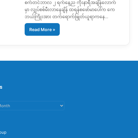
စက်တင်ဘာလ ၂ ရက်နေ့ည ကိုးနာရီအချိန်လောက်
မှာ လျှပ်စစ်မီးလာနေချိန် ထရန်စဖော်မာပေါ်က ကေ
ဘယ်ကြိုးအား တက်ရောက်ဖြုတ်ယူရာကနေ…
Read More »
s
oup