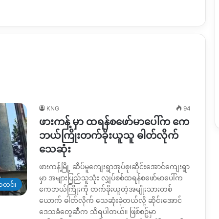
KNG
94
ဖားကန့် မှာ ထရန်စဖော်မာပေါ်က ကေ
ဘယ်ကြိုးတက်ခိုးယူသူ ဓါတ်လိုက်
သေဆုံး
ဖားကန့်မြို့ ဆိပ်မူကျေးရွာအုပ်စု၊ဆိုင်း‌အောင်ကျေးရွာ
မှာ အများပြည်သူသုံး လျှပ်စစ်ထရန်စဖော်မာ‌ပေါ်က
တင်း
ကေဘယ်ကြိုးကို တက်ခိုးယူတဲ့အမျိုးသားတစ်
ယောက် ဓါတ်လိုက် သေဆုံးခဲ့တယ်လို့ ဆိုင်းအောင်
ဒေသခံတွေဆီက သိရပါတယ်။ ဖြစ်စဥ်မှာ