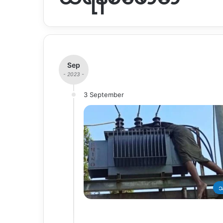
Sep
- 2023 -
3 September
သ