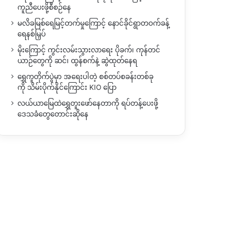
ကူညီပေးဖို့စီစဉ်နေ
မလိခမြစ်ရေမြင့်တက်မှုကြောင့် နောင်ခိုင်ရွာတဝက်ခန့်
ရေနစ်မြှပ်
မိုးကြောင့် ကွင်းလမ်းသွားလာရေး ပိုခက်၊ ကုန်တင်
ယာဉ်တွေကို ဆင်၊ ထွန်စက်နဲ့ ဆွဲထုတ်နေရ
ရွှေကူတိုက်ပွဲမှာ အရေးပါတဲ့ စစ်တပ်စခန်းတစ်ခု
ကို သိမ်းပိုက်နိုင်ကြောင်း KIO ပြော
လယ်ယာမြေထဲရွှေတူးဖော်နေတာကို ရပ်တန့်ပေးဖို့
ဒေသခံတွေတောင်းဆိုနေ