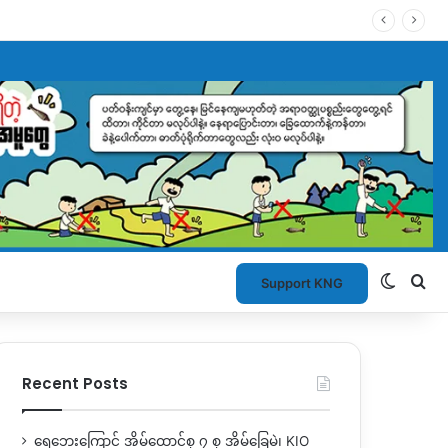
Switch
Se
Support KNG
Recent Posts
ရေဘေးကြောင့် အိမ်ထောင်စု ၇ စု အိမ်ခြေမဲ့၊ KIO