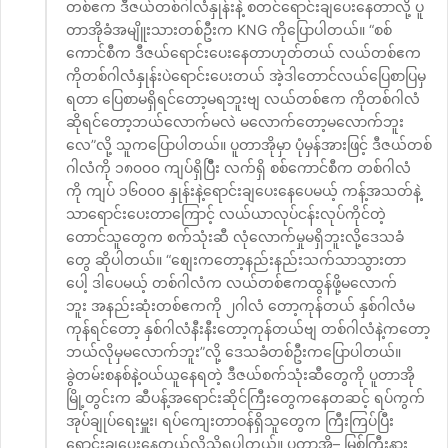
တစ်ဧက ဒီဇယ်တစ်ဂါလံနှုန်းနဲ့ စတင်ရောင်းချပေးနေတာလို့ ပူ
တာအိုခံအမျိူးသားတစ်ဦးက KNG ကိုပြောပါတယ်။ “စစ်
ကောင်စီက ဒီဇယ်ရောင်းပေးနေတာဟုတ်တယ် လယ်တစ်ဧက
ကိုတစ်ဂါလံနှုန်းပဲရောင်းပေးတယ် အဲ့ဒါတောင်လယ်ပြေစာပြမှ
ရတာ ပြေစာမရှိရင်တော့မရဘူးဗျ လယ်တစ်ဧက ကိုတစ်ဂါလံ
ဆိုရင်တော့ဘယ်လောက်မလဲ မလောက်တော့မလောက်ဘူး
လေ”လို့ သူကပြောပါတယ်။ ပူတာအိုမှာ ပုံမှန်အားဖြင့် ဒီဇယ်တစ်
ဂါလံကို ၁၈၀၀၀ ကျပ်ရှိပြီီး လက်ရှိ စစ်ကောင်စီက တစ်ဂါလံ
ကို ကျပ် ၁၆၀၀၀ နှုန်းနဲ့ရောင်းချပေးနေပေမယ့် ကန့်အသတ်နဲ့
သာရောင်းပေးတာကြောင့် လယ်ယာလုပ်ငန်းလုပ်ကိုင်တဲ့
တောင်သူတွေက စက်သုံးဆီ လုံလောက်မှုမရှိဘူးလို့ဒေသခံ
တွေ ဆိုပါတယ်။ “စျေးကတော့နည်းနည်းသက်သာသွားတာ
ပေါ့ ဒါပေမယ့် တစ်ဂါလံက လယ်တစ်ဧကထွန်ဖို့မလောက်
ဘူး အနည်းဆုံးတစ်ဧကကို ၂ဂါလံ တော့ကုန်တယ် နှစ်ဂါလံမ
ကုန်ရင်တော့ နှစ်ဂါလံနီးနီးတော့ကုန်တယ်ဗျ တစ်ဂါလံနဲ့ကတော့
ဘယ်လိုမှမလောက်ဘူး”လို့ ဒေသခံတစ်ဦးကပြောပါတယ်။
ခွဲတမ်းစနစ်နဲ့ဝယ်ယူနေရတဲ့ ဒီဇယ်စက်သုံးဆီတွေကို ပူတာအို
မြို့တွင်းက ဆီပန့်အရောင်းဆိုင်ကြီးတွေကနေတဆင့် ရပ်ကွက်
အုပ်ချုပ်ရေးမှူး၊ ရပ်ကျေးတာဝန်ရှိသူတွေက ကြီးကြပ်ပြီး
ရောင်းချပေးနေတယ်လို့သိရပါတယ်။ ပူတာအို– မြစ်ကြီးနား