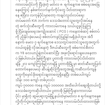
ကားလမ်းပိုင်းကို ပြီးခဲ့တဲ့ မတ်လ ၈ ရက်နေ့ကစ စစ်ရေးအခြေ
နေကြောင့် နှစ်ဖက်လက်နက်ကိုင်တွေ ပိတ်ထားရာက
နေ ဧပြီလ လကုန်ပိုင်းမှာတော့ ကချင်လွတ်လပ်ရေး
တပ်မတော် KIA ဘက်က ဒေသခံတောင်သူတွေလိုအပ်နေ
တဲ့ စက်သုံးဆီတွေကို ကားလမ်းကနေ သယ်ယူခွင့်ပြုကြ
ဖို့ ငြိမ်းချမ်းရေးအကျိုးဆောင် ( PCG ) ကနေတစ်ဆင့် စစ်တပ်
ကို ညှိနှိင်းခဲ့ပေမယ့် စစ်တပ်ကခွင့်ပြုခြင်းမရှိခဲ့ပါဘူး။ အဲဒီ
နောက် မေလ ၇ ရက်နေ့ကစ ဒေသတွင်းတောင်သူတွေအတွက်
လယ်ထွန်ဖို့ လိုအပ်နေတဲ့ ဒီဇယ်ဆီတွေကို စစ်ကောင်စီတပ်
က Y8 လေယာဥ်နဲ့တင်ဆောင်ပြီး အခုလိုရောင်းချပေးနေတာ
ပဲ ဖြစ်ပါတယ်။ မြစ်ကြီးနား ပူတာအို ကားလမ်းပိုင်းပိတ်ထား
ချိန် ၂လ ကျော်ကြာမြင့်လာချိန် ပူတာအိုမြို့မှာ ဓာတ်ဆီတွေပြတ်
တောက်နေပေမယ့် ဆီပန့်ဆိုင်ကြီးတွေအချို့ကဆီလက်ကျန်
တွေကိုမှောင်ခိုးရောင်းချတာတွေရှိနေပြီး တစ်ပေပါကျပ်
သိန်း ၁၀၀ ကျော် တစ်ပုလင်း
ကျပ် ၇၀၀၀၀ ကနေ ကျပ် ၁၀၀၀၀၀ အထိပေါက်စျေးရှိတယ်လို့
ဒေသခံတွေကဆိုပါတယ်။ ပူတာအို မြစ်ကြီးနားကားလမ်း
ပိုင်း မှာရှိတဲ့ ဆွမ်ပရာဘွမ်မြို့နယ်ထဲမှာမတ်လ ၈ ရက်နေ့ကနေစ
လို့တိုက်ပွဲတွေစဖြစ်ပွားလာရာကနေ ကားလမ်းပိတ်ထားတာဖြစ်