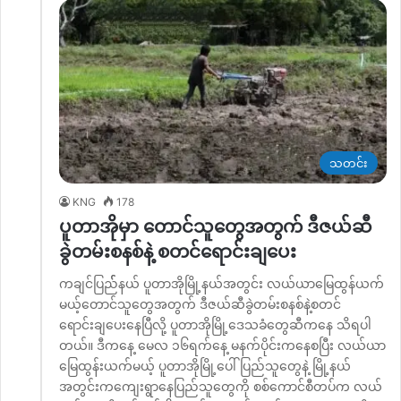
သတင်း
KNG
178
ပူတာအိုမှာ တောင်သူတွေအတွက် ဒီဇယ်ဆီ
ခွဲတမ်းစနစ်နဲ့ စတင်ရောင်းချပေး
ကချင်ပြည််နယ် ပူတာအိုမြို့နယ်အတွင်း လယ်ယာမြေထွန်ယက်
မယ့်တောင်သူတွေအတွက် ဒီဇယ်ဆီခွဲတမ်းစနစ်နဲ့စတင်
ရောင်းချပေးနေပြီလို့ ပူတာအိုမြို့ဒေသခံတွေဆီကနေ သိရပါ
တယ်။ ဒီကနေ့ မေလ ၁၆ရက်နေ့ မနက်ပိုင်းကနေစပြီး လယ်ယာ
မြေထွန်းယက်မယ့် ပူတာအိုမြို့ပေါ်ပြည်သူတွေနဲ့ မြို့နယ်
အတွင်းကကျေးရွာနေပြည်သူတွေကို စစ်ကောင်စီတပ်က လယ်