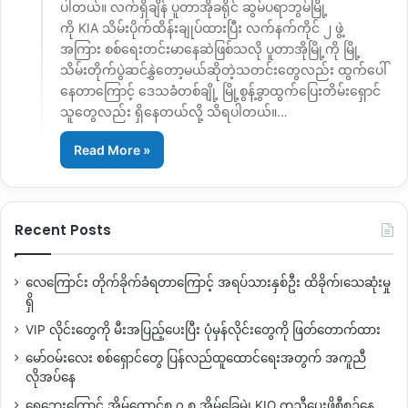
ပါတယ်။ လက်ရှိချိန် ပူတာအိုခရိုင် ဆွမ်ပရာဘွမ်မြို့
ကို KIA သိမ်းပိုက်ထိန်းချုပ်ထားပြီး လက်နက်ကိုင် ၂ ဖွဲ့
အကြား စစ်ရေးတင်းမာနေဆဲဖြစ်သလို ပူတာအိုမြို့ကို မြို့
သိမ်းတိုက်ပွဲဆင်နွှဲတော့မယ်ဆိုတဲ့သတင်းတွေလည်း ထွက်ပေါ်
နေတာကြောင့် ဒေသခံတစ်ချို့ မြို့စွန့်ခွာထွက်ပြေးတိမ်းရှောင်
သူတွေလည်း ရှိနေတယ်လို့ သိရပါတယ်။…
Read More »
Recent Posts
လေကြောင်း တိုက်ခိုက်ခံရတာကြောင့် အရပ်သားနှစ်ဦး ထိခိုက်၊သေဆုံးမှု
ရှိ
VIP လိုင်းတွေကို မီးအပြည့်ပေးပြီး ပုံမှန်လိုင်းတွေကို ဖြတ်တောက်ထား
မော်ဝမ်းလေး စစ်ရှောင်တွေ ပြန်လည်ထူထောင်ရေးအတွက် အကူညီ
လိုအပ်နေ
ရေဘေးကြောင့် အိမ်ထောင်စု ၇ စု အိမ်ခြေမဲ့၊ KIO ကူညီပေးဖို့စီစဉ်နေ