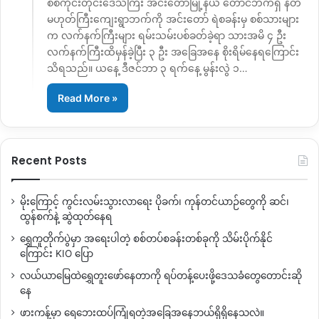
စစ်ကိုင်းတိုင်းဒေသကြီး အင်းတော်မြို့နယ် တောင်ဘက်ရှိ နတ်
မဟုတ်ကြီးကျေးရွာဘက်ကို အင်းတော် ရဲစခန်းမှ စစ်သားများ
က လက်နက်ကြီးများ ရမ်းသမ်းပစ်ခတ်ခဲ့ရာ သားအမိ ၄ ဦး
လက်နက်ကြီးထိမှန်ခဲ့ပြီး ၃ ဦး အခြေအနေ စိုးရိမ်နေရကြောင်း
သိရသည်။ ယနေ့ ဒီဇင်ဘာ ၃ ရက်နေ့ မွန်းလွဲ ၁…
Read More »
Recent Posts
မိုးကြောင့် ကွင်းလမ်းသွားလာရေး ပိုခက်၊ ကုန်တင်ယာဉ်တွေကို ဆင်၊
ထွန်စက်နဲ့ ဆွဲထုတ်နေရ
ရွှေကူတိုက်ပွဲမှာ အရေးပါတဲ့ စစ်တပ်စခန်းတစ်ခုကို သိမ်းပိုက်နိုင်
ကြောင်း KIO ပြော
လယ်ယာမြေထဲရွှေတူးဖော်နေတာကို ရပ်တန့်ပေးဖို့ဒေသခံတွေတောင်းဆို
နေ
ဖားကန့်မှာ ရေဘေးထပ်ကြုံရတဲ့အခြေအနေဘယ်ရှိရှိနေသလဲ။