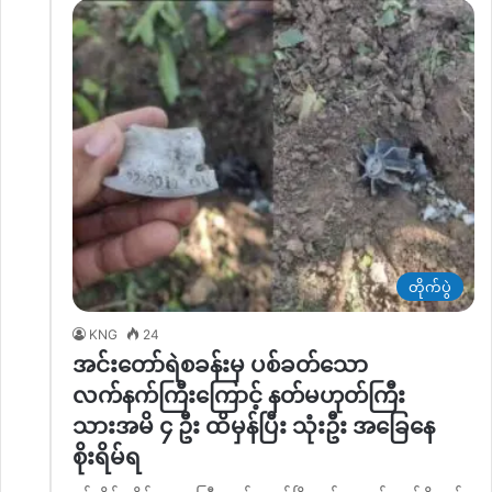
တိုက်ပွဲ
KNG
24
အင်းတော်ရဲစခန်းမှ ပစ်ခတ်သော
လက်နက်ကြီးကြောင့် နတ်မဟုတ်ကြီး
သားအမိ ၄ ဦး ထိမှန်ပြီး သုံးဦး အခြေနေ
စိုးရိမ်ရ