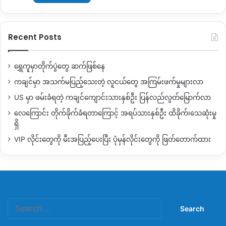
Recent Posts
ရွှေကူမှာတိုက်ပွဲတွေ ဆက်ဖြစ်နေ
ကချင်မှာ အသက်မပြည့်သေးတဲ့ လူငယ်တွေ အကြမ်းဖက်မှုများလာ
US မှာ ဖမ်းခံရတဲ့ ကချင်ကျောင်းသားနှစ်ဦး ပြန်လည်လွတ်မြောက်လာ
လေကြောင်း တိုက်ခိုက်ခံရတာကြောင့် အရပ်သားနှစ်ဦး ထိခိုက်၊သေဆုံးမှု
ရှိ
VIP လိုင်းတွေကို မီးအပြည့်ပေးပြီး ပုံမှန်လိုင်းတွေကို ဖြတ်တောက်ထား
Search
for: