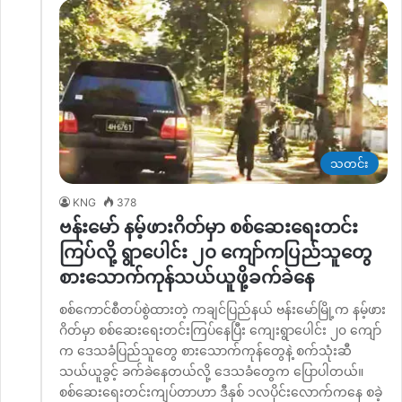
သတင်း
KNG
378
ဗန်းမော် နမ့်ဖားဂိတ်မှာ စစ်ဆေးရေးတင်း
ကြပ်လို့ ရွာပေါင်း ၂၀ ကျော်ကပြည်သူတွေ
စားသောက်ကုန်သယ်ယူဖို့ခက်ခဲနေ
စစ်ကောင်စီတပ်စွဲထားတဲ့ ကချင်ပြည်နယ် ဗန်းမော်မြို့က နမ့်ဖား
ဂိတ်မှာ စစ်ဆေးရေးတင်းကြပ်နေပြီး ကျေးရွာပေါင်း ၂၀ ကျော်
က ဒေသခံပြည်သူတွေ စားသောက်ကုန်တွေနဲ့ စက်သုံးဆီ
သယ်ယူခွင့် ခက်ခဲနေတယ်လို့ ဒေသခံတွေက ပြောပါတယ်။
စစ်ဆေးရေးတင်းကျပ်တာဟာ ဒီနှစ် ၁လပိုင်းလောက်ကနေ စခဲ့