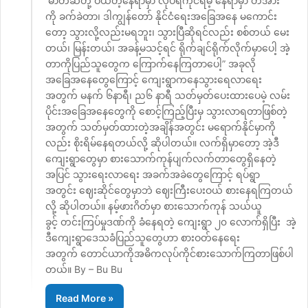
ဓာတ်ဆီတို့ ဝယ်တဲ့နေရာမှာ လုပ်ရကိုင်ရမဲ့ နေရာမှာ တအား
ကို ခက်ခဲတာ၊ ဒါကျွန်တော် နိုင်ငံရေးအခြေအနေ မကောင်း
တော့ သွားလို့လည်းမရဘူး၊ သွားပြီဆိုရင်လည်း စစ်တယ် မေး
တယ်၊ မြန်းတယ်၊ အခန့်မသင့်ရင် ရိုက်ချင်ရိုက်လိုက်မှာပေါ့ အဲ့
တာကိုပြည်သူတွေက ကြောက်နေကြတာပေါ့” အခုလို
အခြေအနေတွေကြောင့် ကျေးရွာကနေသွားရေလာရေး
အတွက် မနက် ၆နာရီ၊ ည၆ နာရီ သတ်မှတ်ပေးထားပေမဲ့ လမ်း
ပိုင်းအခြေအနေတွေကို စောင့်ကြည့်ပြီးမှ သွားလာရတာဖြစ်တဲ့
အတွက် သတ်မှတ်ထားတဲ့အချိန်အတွင်း မရောက်နိုင်မှာကို
လည်း စိုးရိမ်နေရတယ်လို့ ဆိုပါတယ်။ လက်ရှိမှာတော့ အဲ့ဒီ
ကျေးရွာတွေမှာ စားသောက်ကုန်ပျက်လက်တာတွေရှိနေတဲ့
အပြင် သွားရေးလာရေး အခက်အခဲတွေကြောင့် ရပ်ရွာ
အတွင်း ဈေးဆိုင်တွေမှာဘဲ ဈေးကြီးပေးဝယ် စားနေရကြတယ်
လို့ ဆိုပါတယ်။ နမ့်ဖားဂိတ်မှာ စားသောက်ကုန် သယ်ယူ
ခွင့် တင်းကြပ်မှုဒဏ်ကို ခံနေရတဲ့ ကျေးရွာ ၂၀ လောက်ရှိပြီး အဲ့
ဒီကျေးရွာဒေသခံပြည်သူတွေဟာ စားဝတ်နေရေး
အတွက် တောင်ယာကိုအဓိကလုပ်ကိုင်စားသောက်ကြတာဖြစ်ပါ
တယ်။ By – Bu Bu
Read More »