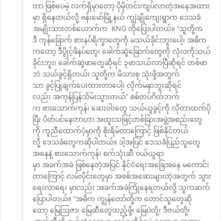
တာ ဖြစ်ပေမဲ့ လက်ရှိမှာတော့ ပိုမိုတင်းကျပ်လာတဲ့အနေအထား
မှာ ရှိနေတယ်လို့ ဗန်းမော်မြို့နယ် ကျွဲချိုကျေးရွာက ဒေသခံ
အမျိုးသားတစ်ယောက်က KNG ကိုပြောပါတယ်။ “သူတို့က
ဒီ ကုန်ခြောက် စားနပ်ရိက္ခာတွေကို မသယ်ခိုင်းဘူးပေါ့၊ အဓိက
ကတော့ ဒီပွိုင့်ဖိနပ်တွေ၊ ခေါက်ဆွဲခြောက်တွေကို လုံးဝကိုသယ်
ခိုင်းဘူး၊ ခေါက်ဆွဲဖာတွေဆိုရင် ၃ဖာသယ်လာပြီဆိုရင် တစ်ဖာ
ဘဲ သယ်ခွင့်ရှိတယ်၊ သူတို့က မိသားစု သုံးဖို့အတွက်
သာ ခွင့်ပြုချက်ပေးထားတာပေါ့၊ လိုက်မနာဘူးဆိုရင်
လည်း အကုန်ပြန်သိမ်းသွားတယ်” စစ်တပ်ဂိတ်ဘက်
က စားသောက်ကုန်၊ ဆေးဝါးတွေ သယ်ယူခွင့်ကို လိုတာထက်ပို
ပြီး ပိတ်ပင်နေတာဟာ အထူးသဖြင့်တစ်ခြားအဖွဲ့အစည်းတွေ
ကို ကူညီထောက်ပံ့မှာကို စိုးရိမ်တာကြောင့် ဖြစ်နိုင်တယ်
လို့ ဒေသခံတွေကဆိုပါတယ်။ ဒါ့အပြင် ဒေသခံပြည်သူတွေ
အနေနဲ့ စားသောက်ကုန်၊ စက်သုံးဆီ ဝယ်ယူရာ
မှာ အခက်အခဲ ဖြစ်နေတဲ့အပြင် နိုင်ငံရေးအခြေအနေ မကောင်း
တာကြောင့် လမ်းပိုင်းတွေမှာ အစစ်အဆေးများတဲ့အတွက် သွား
ရေးလာရေး မှာလည်း အခက်အခဲကြုံနေရတယ်လို့ သူကဆက်
ပြောပါတယ်။ “အဓိက ကျွန်တော်တို့က တောင်သူတွေဆို
တော့ မြေဩဇာ၊ မြေဆီတွေထည့်ဖို့၊ မြေပဲတို့၊ ဒီဇယ်တို့၊