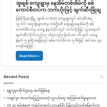
အူဗျစ် ကျေးရွာမှ နေအိမ်တစ်အိမ်ကို စစ်
ကောင်စီတပ်က ဘက်ဟိုးဖြင့် ဖျက်ဆီးဖြိုချ
မြစ်ကြီးနားမြို့ အူဗစ် (U Byit) ကျေးရွာတွင် ဖမ်းဆီးခံရ
သူ KIO အရာရှိများထဲမှ တစ်ဦး၏ ဆွေမျိုးနေအိမ်ကို စစ်
ကောင်စီတပ်မှ ယနေ့ နံနက်ပိုင်းတွင် ဘက်ဟိုးဖြင့် သွားရောက်
ဖျက်ဆီးလိုက်သည်ဟု သိရသည်။ နိုဝင်ဘာ ၁၆ ရက် ယနေ့
နံနက် ၅ နာရီအချိန်တွင် စစ်ကောင်စီကား ၅ စီးဖြင့် အင်အား ၅၀
ကျော်ခန့်ဖြင့်…
Read More »
Recent Posts
ရွှေကူမှာတိုက်ပွဲတွေ ဆက်ဖြစ်နေ
ကချင်မှာ အသက်မပြည့်သေးတဲ့ လူငယ်တွေ အကြမ်းဖက်မှုများလာ
US မှာ ဖမ်းခံရတဲ့ ကချင်ကျောင်းသားနှစ်ဦး ပြန်လည်လွတ်မြောက်လာ