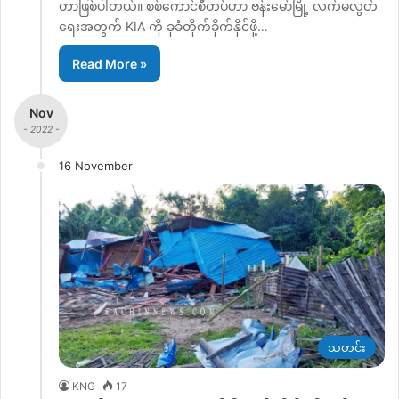
တာဖြစ်ပါတယ်။ စစ်ကောင်စီတပ်ဟာ ဗန်းမော်မြို့ လက်မလွတ်
ရေးအတွက် KIA ကို ခုခံတိုက်ခိုက်နိုင်ဖို့…
Read More »
Nov
- 2022 -
16 November
သတင်း
KNG
17