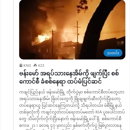
သတင်း
KNG
423
ဗန်းမော် အရပ်သားနေအိမ်ကို ဖျက်ပြီး စစ်
ကောင်စီ ခံစစ်နေရာ ထပ်မံပြင်ဆင်
ကချင်ပြည်နယ် ဗန်းမော်မြို့ တိုက်ပွဲမှာ စစ်ကောင်စီတပ်တွေဟာ
အရပ်သားနေအိမ်၊ ခြံဝင်းတွေကို ဖြိုချဖျက်ဆီးလိုက်ပြီးတော့
တပ်နေရာယူ ပြင်ဆင်နေကြတယ်လို့ သိရပါတယ်။ မံစီမြို့နယ်
တစ်ခုလုံးကို ကချင်လွတ်လပ်ရေးတပ်မတော် KIA ပူးပေါင်းတပ်
တွေ သိမ်းပိုက်လိုက်ပြီးနောက် ဗန်းမော်မြို့ပေါ် ရှိ စစ်ကောင်စီ
စကခ ၂၁ ၊ ခလရ ၄၇ မှာလည်း နှစ်ဖက်တိုက်ပွဲ ဖြစ်ပွားလာနေ