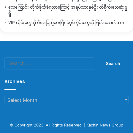
လေကြောင်း တိုက်ခိုက်ခံရတာကြောင့် အရပ်သားနှစ်ဦး ထိခိုက်၊သေဆုံးမှု
ရှိ
VIP လိုင်းတွေကို မီးအပြည့်ပေးပြီး ပုံမှန်လိုင်းတွေကို ဖြတ်တောက်ထား
Search
for:
Archives
Archives
© Copyright 2023, All Rights Reserved |
Kachin News Group