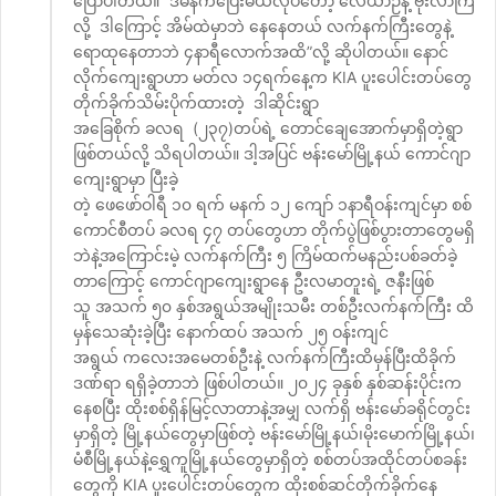
ပြောပါတယ်။ “ဒီမနက်ပြေးမယ်လုပ်တော့ လေယာဉ်နဲ့ ဗုံးလာကြဲ
လို့ ဒါကြောင့် အိမ်ထဲမှာဘဲ နေနေတယ် လက်နက်ကြီးတွေနဲ့
ရောထုနေတာဘဲ ၄နာရီလောက်အထိ”လို့ ဆိုပါတယ်။ နောင်
လိုက်ကျေးရွာဟာ မတ်လ ၁၄ရက်နေ့က KIA ပူးပေါင်းတပ်တွေ
တိုက်ခိုက်သိမ်းပိုက်ထားတဲ့ ဒါဆိုင်းရွာ
အခြေစိုက် ခလရ (၂၃၇)တပ်ရဲ့ တောင်ချေအောက်မှာရှိတဲ့ရွာ
ဖြစ်တယ်လို့ သိရပါတယ်။ ဒါ့အပြင် ဗန်းမော်မြို့နယ် ကောင်ဂျာ
ကျေးရွာမှာ ပြီးခဲ့
တဲ့ ဖေဖော်ဝါရီ ၁၀ ရက် မနက် ၁၂ ကျော် ၁နာရီဝန်းကျင်မှာ စစ်
ကောင်စီတပ် ခလရ ၄၇ တပ်တွေဟာ တိုက်ပွဲဖြစ်ပွားတာတွေမရှိ
ဘဲနဲ့အကြောင်းမဲ့ လက်နက်ကြီး ၅ ကြိမ်ထက်မနည်းပစ်ခတ်ခဲ့
တာကြောင့် ကောင်ဂျာကျေးရွာနေ ဦးလမာတူးရဲ့ ဇနီးဖြစ်
သူ အသက် ၅၀ နှစ်အရွယ်အမျိုးသမီး တစ်ဦးလက်နက်ကြီး ထိ
မှန်သေဆုံးခဲ့ပြီး နောက်ထပ် အသက် ၂၅ ဝန်းကျင်
အရွယ် ကလေးအမေတစ်ဦးနဲ့ လက်နက်ကြီးထိမှန်ပြီးထိခိုက်
ဒဏ်ရာ ရရှိခဲ့တာဘဲ ဖြစ်ပါတယ်။ ၂၀၂၄ ခုနှစ် နှစ်ဆန်းပိုင်းက
နေစပြီး ထိုးစစ်ရှိန်မြင့်လာတာနဲ့အမျှ လက်ရှိ ဗန်းမော်ခရိုင်တွင်း
မှာရှိတဲ့ မြို့နယ်တွေမှာဖြစ်တဲ့ ဗန်းမော်မြို့နယ်၊မိုးမောက်မြို့နယ်၊
မံစီမြို့နယ်နဲ့ရွှေကူမြို့နယ်တွေမှာရှိတဲ့ စစ်တပ်အထိုင်တပ်စခန်း
တွေကို KIA ပူးပေါင်းတပ်တွေက ထိုးစစ်ဆင်တိုက်ခိုက်နေ