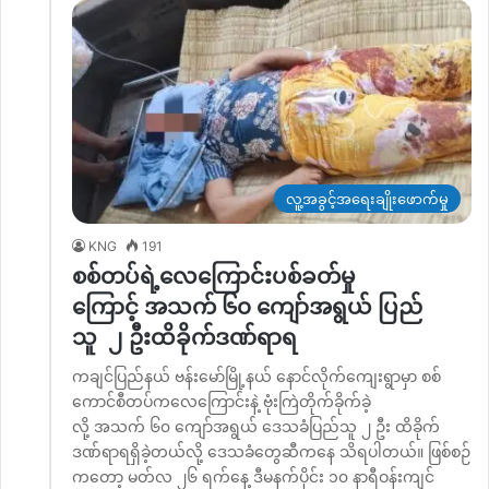
လူ့အခွင့်အရေးချိုးဖောက်မှု
KNG
191
စစ်တပ်ရဲ့လေကြောင်းပစ်ခတ်မှု
ကြောင့် အသက် ၆၀ ကျော်အရွယ် ပြည်
သူ ၂ ဦးထိခိုက်ဒဏ်ရာရ
ကချင်ပြည်နယ် ဗန်းမော်မြို့နယ် နောင်လိုက်ကျေးရွာမှာ စစ်
ကောင်စီတပ်ကလေကြောင်းနဲ့ ဗုံးကြဲတိုက်ခိုက်ခဲ့
လို့ အသက် ၆၀ ကျော်အရွယ် ဒေသခံပြည်သူ ၂ ဦး ထိခိုက်
ဒဏ်ရာရရှိခဲ့တယ်လို့ ဒေသခံတွေဆီကနေ သိရပါတယ်။ ဖြစ်စဉ်
ကတော့ မတ်လ ၂၆ ရက်နေ့ ဒီမနက်ပိုင်း ၁၀ နာရီဝန်းကျင်