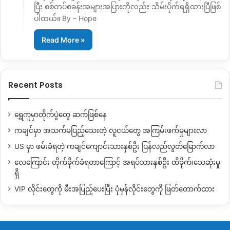
ပြီး စစ်တပ်စခန်းအများအပြားကိုလည်း သိမ်းပိုက်ရရှိထားပြီဖြစ်
ပါတယ်။ By – Hope
Read More »
Recent Posts
ရွှေကူမှာတိုက်ပွဲတွေ ဆက်ဖြစ်နေ
ကချင်မှာ အသက်မပြည့်သေးတဲ့ လူငယ်တွေ အကြမ်းဖက်မှုများလာ
US မှာ ဖမ်းခံရတဲ့ ကချင်ကျောင်းသားနှစ်ဦး ပြန်လည်လွတ်မြောက်လာ
လေကြောင်း တိုက်ခိုက်ခံရတာကြောင့် အရပ်သားနှစ်ဦး ထိခိုက်၊သေဆုံးမှု
ရှိ
VIP လိုင်းတွေကို မီးအပြည့်ပေးပြီး ပုံမှန်လိုင်းတွေကို ဖြတ်တောက်ထား