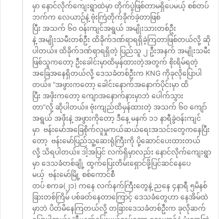
မှာ နောင်လိုက်ကျေးရွာထဲမှာ တိုက်ပွဲဖြစ်တာမရှိပေမယ့် စစ်တပ်
ဘက်က လေယာဉ်နဲ့ ဗုံးကြဲတိုက်ခိုက်ခဲ့တာဖြစ်
ပြီး အသက် ၆၀ ဝန်းကျင်အရွယ် အမျိုးသားတစ်ဦး
နဲ့ အမျိုးသမီးတစ်ဦး ထိခိုက်ဒဏ်ရာရရှိခဲ့ကြတာဖြစ်တယ်လို့ ဆို
ပါတယ်။ ထိခိုက်ဒဏ်ရာရရှိတဲ့ ပြည်သူ ၂ ဦးအနက် အမျိုးသမီး
ဖြစ်သူကတော့ ဦးခေါင်းမှာထိမှန်ထားတဲ့အတွက် စိုးရိမ်ရတဲ့
အခြေအနေရှိတယ်လို့ ဒေသခံတစ်ဦးက KNG ကိုခုလိုပြောပါ
တယ်။ “အဖွားကတော့ ခေါင်းနောက်အနောက်ပိုင်းမှာ ထိ
ပြီး အဖိုးကတော့ ကျောအနောက်နားမှာဘဲ ပေါက်သွား
တာ”လို့ ဆိုပါတယ်။ ဗုံးကျည်ထိမှန်ထားတဲ့ အသက် ၆၀ ကျော်
အရွယ် အဖိုးနဲ့ အဖွားကိုတော့ ဒီနေ့ မနက် ၁၁ နာရီခွဲဝန်းကျင်
မှာ ဗန်းမော်အခြေစိုက်လူမှုကယ်ဆယ်ရေးအသင်းတွေကနေပြီး
တော့ ဗန်းမော်ပြည်သူ့ဆေးရုံကြီးကို ပို့ဆောင်ပေးထားတယ်
လို့ သိရပါတယ်။ ဒါ့အပြင် လက်ရှိမှာလည်း နောင်လိုက်ကျေးရွာ
မှာ ဒေသခံတစ်ချို့ ထွက်ပြေးတိမ်းရှောင်ဖို့ပြင်ဆင်နေပေ
မယ့် ဗန်းမော်မြို့ စစ်ကောင်စီ
တပ် စကခ(၂၁) ကနေ လက်နက်ကြီးတွေနဲ့ ညနေ ၄နာရီ ၅မိနစ်
ခြားတစ်ကြိမ် ပစ်ခတ်နေတာကြောင့် ဒေသခံတွေဟာ နေအိမ်ထဲ
မှာဘဲ ပိတ်မိနေကြတယ်လို့ တခြားဒေသခံတစ်ဦးက ခုလိုဆက်