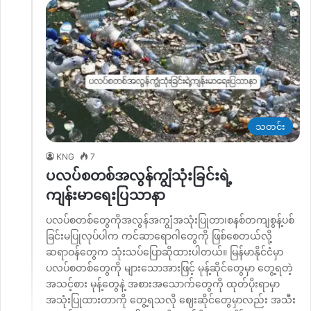
သတင်း
KNG
7
ပလပ်စတစ်အလွန်ကျွံသုံးခြင်းရဲ့
ကျန်းမာ‌ရေးပြသာနာ
ပလပ်စတစ်တွေကိုအလွန်အကျွံအသုံးပြုတာ၊စနစ်တကျစွန့်ပစ်
ခြင်းမပြုလုပ်ပါက ကင်ဆာရောဂါတွေကို ဖြစ်စေတယ်လို့
ဆရာဝန်တွေက သုံးသပ်ပြောဆိုထားပါတယ်။ မြန်မာနိုင်ငံမှာ
ပလပ်စတစ်တွေကို များသောအားဖြင့် မုန့်ဆိုင်တွေမှာ တွေ့ရတဲ့
အသင့်စား မုန့်တွေနဲ့ အစားအသောက်တွေကို ထုတ်ပိုးရာမှာ
အသုံးပြုထားတာကို တွေ့ရသလို ဈေးဆိုင်တွေမှာလည်း အသီး