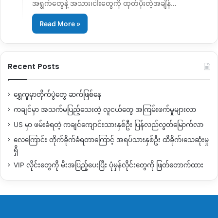
အရွက်တွေနဲ့ အသား၊ငါးတွေကို ထုတ်ပိုးတဲ့အချိန်…
Read More »
Recent Posts
ရွှေကူမှာတိုက်ပွဲတွေ ဆက်ဖြစ်နေ
ကချင်မှာ အသက်မပြည့်သေးတဲ့ လူငယ်တွေ အကြမ်းဖက်မှုများလာ
US မှာ ဖမ်းခံရတဲ့ ကချင်ကျောင်းသားနှစ်ဦး ပြန်လည်လွတ်မြောက်လာ
လေကြောင်း တိုက်ခိုက်ခံရတာကြောင့် အရပ်သားနှစ်ဦး ထိခိုက်၊သေဆုံးမှု
ရှိ
VIP လိုင်းတွေကို မီးအပြည့်ပေးပြီး ပုံမှန်လိုင်းတွေကို ဖြတ်တောက်ထား