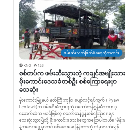
ဖမ်းဆီးသတ်ဖြတ်ခံနေရတဲ့သတင်း
KNG
126
စစ်တပ်က ဖမ်းဆီးသွားတဲ့ ကချင်အမျိုးသား
မိုးကောင်းဒေသခံတစ်ဦး စစ်ကြောရေးမှာ
သေဆုံး
မိုးကောင်းမြို့နယ် နတ်ကြီးကုန်း၊ ပျော်လင့်ရပ်ကွက် ( Pyaw
Len lawk)က ဖမ်းဆီးခံသွားရတဲ့ ဝဘော်တန်ဂွန်းမိသားစု ၃
ယောက်ထဲက ဖခင်ဖြစ်တဲ့ ဝဘော်တန်ဂွန်းစစ်ကြောရေးမှာ
သေဆုံးသွားပြီလို့ မိုးကောင်းဒေသခံတွေကပြောပါတယ်။ “မိန်းမ
နဲ့ကလေးရှေ့မှာတင် စစ်ဆေးမေးမြန်းတာတဲ့ အဲမှာလက်လွန်