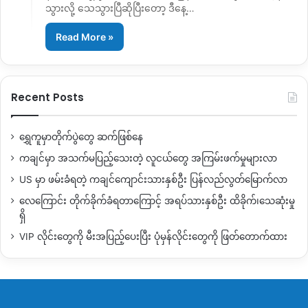
သွားလို့ သေသွားပြီဆိုပြီးတော့ ဒီနေ့…
Read More »
Recent Posts
ရွှေကူမှာတိုက်ပွဲတွေ ဆက်ဖြစ်နေ
ကချင်မှာ အသက်မပြည့်သေးတဲ့ လူငယ်တွေ အကြမ်းဖက်မှုများလာ
US မှာ ဖမ်းခံရတဲ့ ကချင်ကျောင်းသားနှစ်ဦး ပြန်လည်လွတ်မြောက်လာ
လေကြောင်း တိုက်ခိုက်ခံရတာကြောင့် အရပ်သားနှစ်ဦး ထိခိုက်၊သေဆုံးမှု
ရှိ
VIP လိုင်းတွေကို မီးအပြည့်ပေးပြီး ပုံမှန်လိုင်းတွေကို ဖြတ်တောက်ထား