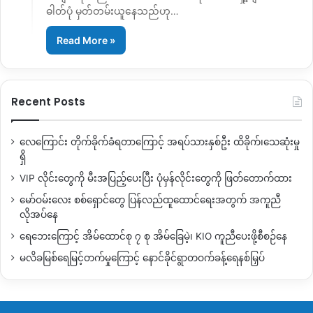
ဓါတ်ပုံ မှတ်တမ်းယူနေသည်ဟု…
Read More »
Recent Posts
လေကြောင်း တိုက်ခိုက်ခံရတာကြောင့် အရပ်သားနှစ်ဦး ထိခိုက်၊သေဆုံးမှု
ရှိ
VIP လိုင်းတွေကို မီးအပြည့်ပေးပြီး ပုံမှန်လိုင်းတွေကို ဖြတ်တောက်ထား
မော်ဝမ်းလေး စစ်ရှောင်တွေ ပြန်လည်ထူထောင်ရေးအတွက် အကူညီ
လိုအပ်နေ
ရေဘေးကြောင့် အိမ်ထောင်စု ၇ စု အိမ်ခြေမဲ့၊ KIO ကူညီပေးဖို့စီစဉ်နေ
မလိခမြစ်ရေမြင့်တက်မှုကြောင့် နောင်ခိုင်ရွာတဝက်ခန့်ရေနစ်မြှပ်