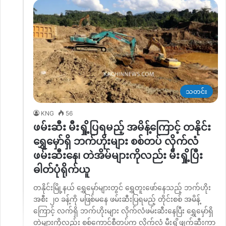
သတင်း
KNG
56
ဖမ်းဆီး မီးရှို့ပြရမည့် အမိန့်ကြောင့် တနိုင်း
ရွှေမှော်ရှိ ဘက်ဟိုးများ စစ်တပ် လိုက်လံ
ဖမ်းဆီးနေ၊ တဲအိမ်များကိုလည်း မီးရှို့ပြီး
ဓါတ်ပုံရိုက်ယူ
တနိုင်းမြို့နယ် ရွှေမှော်များတွင် ရွှေတူးဖော်နေသည့် ဘက်ဟိုး
အစီး ၂၀ ခန့်ကို မဖြစ်မနေ ဖမ်းဆီးပြရမည့် တိုင်းစစ် အမိန့်
ကြောင့် လက်ရှိ ဘက်ဟိုးများ လိုက်လံဖမ်းဆီးနေပြီး ရွှေမှော်ရှိ
တဲများကိုလည်း စစ်ကောင်စီတပ်က လိုက်လံ မီးရှို့ဖျက်ဆီးကာ