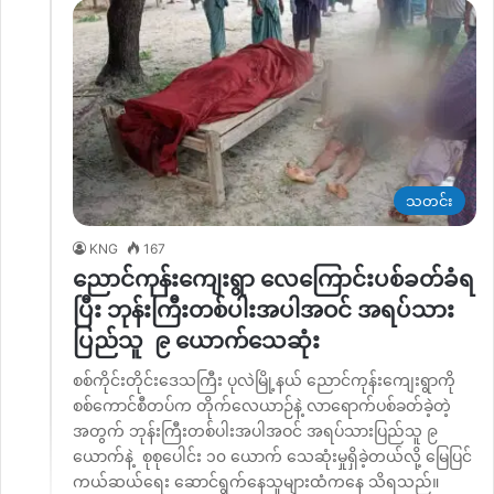
သတင်း
KNG
167
ညောင်ကုန်းကျေးရွာ လေကြောင်းပစ်ခတ်ခံရ
ပြီး ဘုန်းကြီးတစ်ပါးအပါအဝင် အရပ်သား
ပြည်သူ ၉ ယောက်သေဆုံး
စစ်ကိုင်းတိုင်းဒေသကြီး ပုလဲမြို့နယ် ညောင်ကုန်းကျေးရွာကို
စစ်ကောင်စီတပ်က တိုက်လေယာဉ်နဲ့ လာရောက်ပစ်ခတ်ခဲ့တဲ့
အတွက် ဘုန်းကြီးတစ်ပါးအပါအဝင် အရပ်သားပြည်သူ ၉
ယောက်နဲ့ စုစုပေါင်း ၁၀ ယောက် သေဆုံးမှုရှိခဲ့တယ်လို့ မြေပြင်
ကယ်ဆယ်ရေး ဆောင်ရွက်နေသူများထံကနေ သိရသည်။