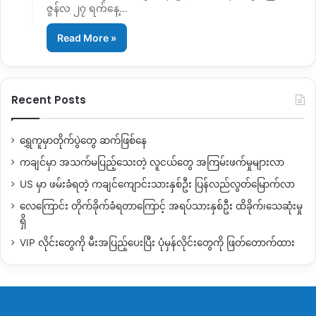
ဇွန်လ ၂၇ ရက်နေ့…
Read More »
Recent Posts
ရွှေကူမှာတိုက်ပွဲတွေ ဆက်ဖြစ်နေ
ကချင်မှာ အသက်မပြည့်သေးတဲ့ လူငယ်တွေ အကြမ်းဖက်မှုများလာ
US မှာ ဖမ်းခံရတဲ့ ကချင်ကျောင်းသားနှစ်ဦး ပြန်လည်လွတ်မြောက်လာ
လေကြောင်း တိုက်ခိုက်ခံရတာကြောင့် အရပ်သားနှစ်ဦး ထိခိုက်၊သေဆုံးမှု
ရှိ
VIP လိုင်းတွေကို မီးအပြည့်ပေးပြီး ပုံမှန်လိုင်းတွေကို ဖြတ်တောက်ထား