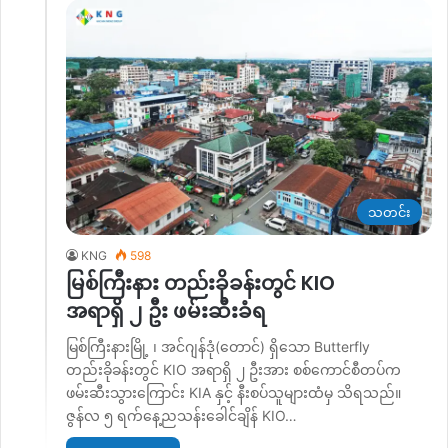
သတင်း
KNG
598
မြစ်ကြီးနား တည်းခိုခန်းတွင် KIO
အရာရှိ ၂ ဦး ဖမ်းဆီးခံရ
မြစ်ကြီးနားမြို့ ၊ အင်ဂျန်ဒုံ(တောင်) ရှိသော Butterfly
တည်းခိုခန်းတွင် KIO အရာရှိ ၂ ဦးအား စစ်ကောင်စီတပ်က
ဖမ်းဆီးသွားကြောင်း KIA နှင့် နီးစပ်သူများထံမှ သိရသည်။
ဇွန်လ ၅ ရက်နေ့ညသန်းခေါင်ချိန် KIO…