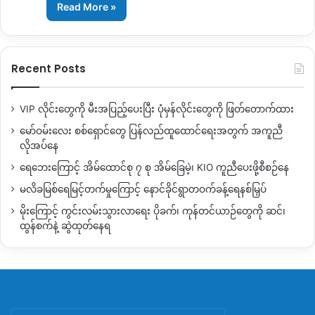
Read More »
Recent Posts
VIP လိုင်းတွေကို မီးအပြည့်ပေးပြီး ပုံမှန်လိုင်းတွေကို ဖြတ်တောက်ထား
မော်ဝမ်းလေး စစ်ရှောင်တွေ ပြန်လည်ထူထောင်ရေးအတွက် အကူညီ
လိုအပ်နေ
ရေဘေးကြောင့် အိမ်ထောင်စု ၇ စု အိမ်ခြေမဲ့၊ KIO ကူညီပေးဖို့စီစဉ်နေ
မလိခမြစ်ရေမြင့်တက်မှုကြောင့် နောင်ခိုင်ရွာတဝက်ခန့်ရေနစ်မြှပ်
မိုးကြောင့် ကွင်းလမ်းသွားလာရေး ပိုခက်၊ ကုန်တင်ယာဉ်တွေကို ဆင်၊
ထွန်စက်နဲ့ ဆွဲထုတ်နေရ
Search